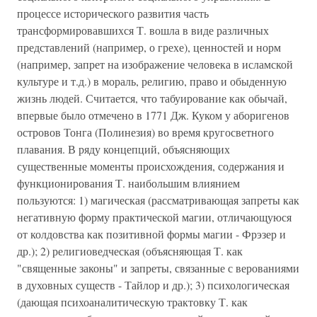
процессе исторического развития часть
трансформировавшихся Т. вошла в виде различных
представлений (например, о грехе), ценностей и норм
(например, запрет на изображение человека в исламской
культуре и т.д.) в мораль, религию, право и обыденную
жизнь людей. Считается, что табуирование как обычай,
впервые было отмечено в 1771 Дж. Куком у аборигенов
островов Тонга (Полинезия) во время кругосветного
плавания. В ряду концепций, объясняющих
существенные моменты происхождения, содержания и
функционирования Т. наибольшим влиянием
пользуются: 1) магическая (рассматривающая запреты как
негативную форму практической магии, отличающуюся
от колдовства как позитивной формы магии - Фрэзер и
др.); 2) религиоведческая (объясняющая Т. как
"священные законы" и запреты, связанные с верованиями
в духовных существ - Тайлор и др.); 3) психологическая
(дающая психоаналитическую трактовку Т. как