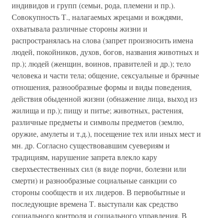
индивидов и групп (семьи, рода, племени и пр.).
Совокупность Т., налагаемых жрецами и вождями,
охватывала различные стороны жизни и
распространялась на слова (запрет произносить имена
людей, покойников, духов, богов, названия животных и
пр.); людей (женщин, воинов, правителей и др.); тело
человека и части тела; общение, сексуальные и брачные
отношения, разнообразные формы и виды поведения,
действия обыденной жизни (обнажение лица, выход из
жилища и пр.); пищу и питье; животных, растения,
различные предметы и символы предметов (землю,
оружие, амулеты и т.д.), посещение тех или иных мест и
мн. др. Согласно существовавшим суевериям и
традициям, нарушение запрета влекло кару
сверхъестественных сил (в виде порчи, болезни или
смерти) и разнообразные социальные санкции со
стороны сообществ и их лидеров. В первобытные и
последующие времена Т. выступали как средство
социального контроля и социального управления. В