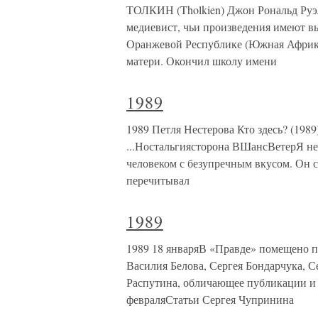
ТОЛКИН (Tholkien) Джон Рональд Руэл 
медиевист, чьи произведения имеют 
Оранжевой Республике (Южная Африка),
матери. Окончил школу имени
1989
1989 Петля Нестерова Кто здесь? (198
...Ностальгиясторона ВШансВетерЯ не
человеком с безупречным вкусом. Он
перечитывал
1989
1989 18 январяВ «Правде» помещено п
Василия Белова, Сергея Бондарчука, 
Распутина, обличающее публикации и
февраляСтатьи Сергея Чупринина