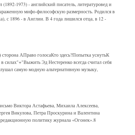
(1892-1973) - английский писатель, литературовед и
выраженную мифо-философскую размерность. Родился в
 с 1896 - в Англии. В 4 года лишился отца, в 12 -
9) сторона АПраво голосаКто здесь?Попытка уснутьК
 в силах"+"Выжить Эд Нестеренко всегда считал себя
 слушал самую модную альтернативную музыку,
исьмо Виктора Астафьева, Михаила Алексеева,
Сергея Викулова, Петра Проскурина и Валентина
 редакционную политику журнала «Огонек».8