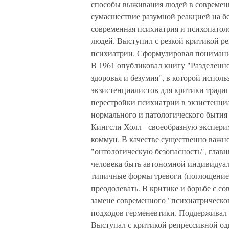
способы выживания людей в современн
сумасшествие разумной реакцией на б
современная психиатрия и психопато
людей. Выступил с резкой критикой р
психиатрии. Сформулировал понимание
В 1961 опубликовал книгу "Разделенн
здоровья и безумия", в которой испол
экзистенциалистов для критики тради
перестройки психиатрии в экзистенц
нормального и патологического бытия
Кингсли Холл - своеобразную экспер
коммун. В качестве существенно важн
"онтологическую безопасность", глав
человека быть автономной индивидуал
типичные формы тревоги (поглощение,
преодолевать. В критике и борьбе с с
замене современного "психиатрическо
подходов герменевтики. Поддерживал 
Выступал с критикой репрессивной о