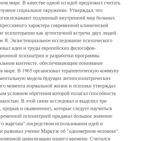
ом мире. В качестве одной из идей предложил считать
езумное социальное окружение. Утверждал, что
логия искажают подлинный внутренний мир больных
епрессивного характера современной клинической
 психотерапии как аутентичной встречи двух людей.
ое Я. Экзистенциальное исследование психического
ьзовал идеи и труды европейских философов-
ционной психиатрии и разработки программы
иальном контексте, обеспечивающим понимание
 в мире. В 1965 организовал терапевтическую коммуну
иментальную модель будущих антипсихиатрических
ого момента нормальной жизни и психики утверждал
ным условием обретения которой полагал способность
ьностью. В этой связи исследовал и выделил три
 прорыв и окаменение), которые следует научиться
овременной психиатрией придавал большое значение
го жаргона" посредством использования идей и
и развивал учение Маркузе об "одномерном человеке".
дномерной цивилизации нашего времени. Считался