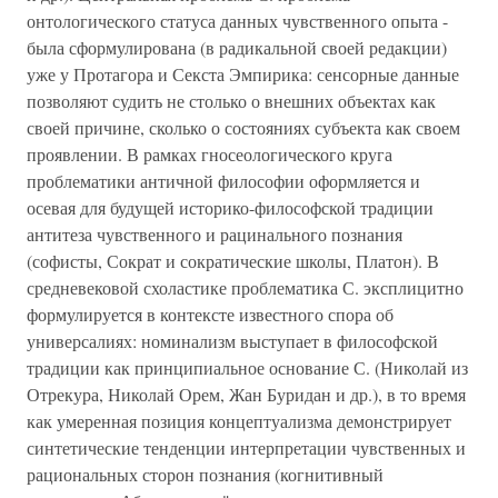
онтологического статуса данных чувственного опыта -
была сформулирована (в радикальной своей редакции)
уже у Протагора и Секста Эмпирика: сенсорные данные
позволяют судить не столько о внешних объектах как
своей причине, сколько о состояниях субъекта как своем
проявлении. В рамках гносеологического круга
проблематики античной философии оформляется и
осевая для будущей историко-философской традиции
антитеза чувственного и рацинального познания
(софисты, Сократ и сократические школы, Платон). В
средневековой схоластике проблематика С. эксплицитно
формулируется в контексте известного спора об
универсалиях: номинализм выступает в философской
традиции как принципиальное основание С. (Николай из
Отрекура, Николай Орем, Жан Буридан и др.), в то время
как умеренная позиция концептуализма демонстрирует
синтетические тенденции интерпретации чувственных и
рациональных сторон познания (когнитивный