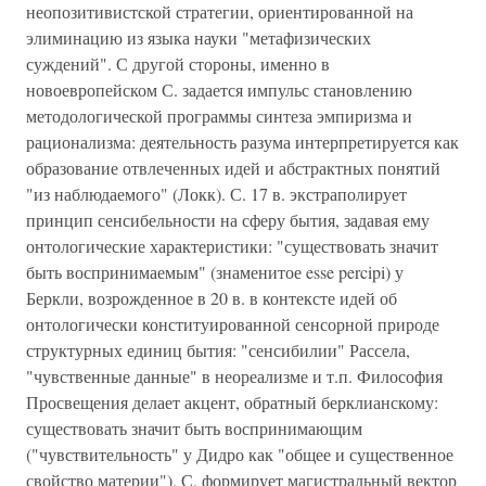
неопозитивистской стратегии, ориентированной на
элиминацию из языка науки "метафизических
суждений". С другой стороны, именно в
новоевропейском С. задается импульс становлению
методологической программы синтеза эмпиризма и
рационализма: деятельность разума интерпретируется как
образование отвлеченных идей и абстрактных понятий
"из наблюдаемого" (Локк). С. 17 в. экстраполирует
принцип сенсибельности на сферу бытия, задавая ему
онтологические характеристики: "существовать значит
быть воспринимаемым" (знаменитое esse percipi) у
Беркли, возрожденное в 20 в. в контексте идей об
онтологически конституированной сенсорной природе
структурных единиц бытия: "сенсибилии" Рассела,
"чувственные данные" в неореализме и т.п. Философия
Просвещения делает акцент, обратный берклианскому:
существовать значит быть воспринимающим
("чувствительность" у Дидро как "общее и существенное
свойство материи"). С. формирует магистральный вектор