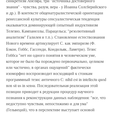
синкретизм Абеляра, три "источника достоверного
знания" - чувства, разум, вера - у Иоанна Солсберийского
и др.). В контексте общенатуралистической ориентации
ренессансной культуры сенсуалистическая тенденция
оказывается доминирующей (опытный индуктивизм
Телезио, Кампанеллы, Парацельса; "резолютивный
аналитизм" Галилея и т.п.). Становление естествознания
Нового времени артикулирует С. как эмпиризм (Ф.
Бэкон, Гоббс, Гассенди, Кондильяк, Ламетри). Тезис
Гоббса "нет ни одного понятия в человеческом уме,
которое не было бы порождено первоначально, целиком
или частично, в органах ощущений" фактически
изоморфно воспроизводит восходящий к стоикам
программный тезис античного С: nihil est in intellectu quod
non sit us in sensu. Последовательная реализация этой
позиции приводит к редукции процедур научного
познания к реконструкции данных наблюдения: "все, что
недоступно чувствам, непостижимо и для ума"
(Гельвеций), что в перспективе выступает основой