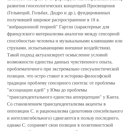
развития гносеологических концепций Просвещения
(Гельвеций, Гольбах, Дидро и др.), фундированных
получившей широкое распространение в 18 в.
"вибрационной теорией" Гартли (характерные для
французского материализма аналогии между сенсорной
способностью человека и музыкальными клавишами или
струнами, испытывающими внешние воздействия).
Такой подход актуализирует осмысление условий
возможности единства данных чувственного опыта,
проблематичного при экстремально сенсуалистической
позиции, что остро ставит в историко-философской
традиции проблему сенсорного синтеза: от проблемы
"ассоциации идей" у Юма до проблемы
"трансцендентального единства апперцепции" у Канта.
Со становлением трансцендентализма акценты в
оппозиции С. и рационализма (дихотомия сенсибельного
и интеллигибельного) сдвигаются в пользу последнего,
однако С. сохраняет свои позиции в позитивистской