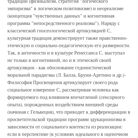
традиции (физикализм, стратегия "логического
эмпиризма" в логическом позитивизме) и неореализме
(концепция "чувственных данных" и когнитивная
программа "непосредственного реализма"). Наряду с
классической гносеологической артикуляцией С,
культурная традиция демонстрирует также нравственно-
этическую и социально-педагогическую его размерности.
Так, в античности и в культуре Ренессанса С. выступал
не только в когнитивной, но и в этической своей
артикуляции - как обоснование гедонистической
моральной парадигмы (Л. Балла, Бруни-Аретино и др.)-
Философия Просвещения артикулирует своего рода
социальное измерение С, рассматривая человека как
формируемого под влиянием впечатлений (сенсорного
опыта), порожденных воздействием внешней среды
(начиная с Гельвеция), что приводит к дифференциации в
просветительской традиции программ эдукационизма в
зависимости от социального контекста из реализации:
если в перспективе (в условиях идеального в оценочном