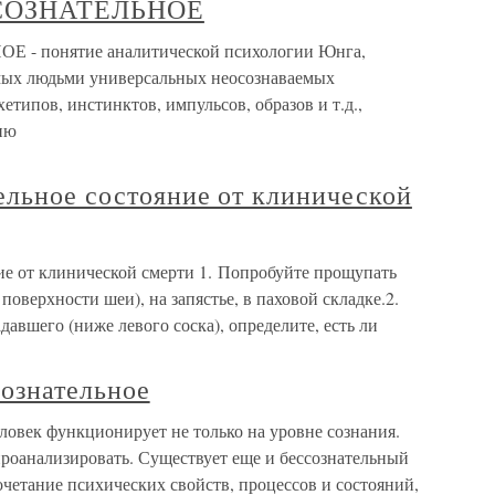
СОЗНАТЕЛЬНОЕ
 понятие аналитической психологии Юнга,
мых людьми универсальных неосознаваемых
етипов, инстинктов, импульсов, образов и т.д.,
ию
ельное состояние от клинической
ие от клинической смерти 1. Попробуйте прощупать
поверхности шеи), на запястье, в паховой складке.2.
авшего (ниже левого соска), определите, есть ли
сознательное
еловек функционирует не только на уровне сознания.
 проанализировать. Существует еще и бессознательный
сочетание психических свойств, процессов и состояний,