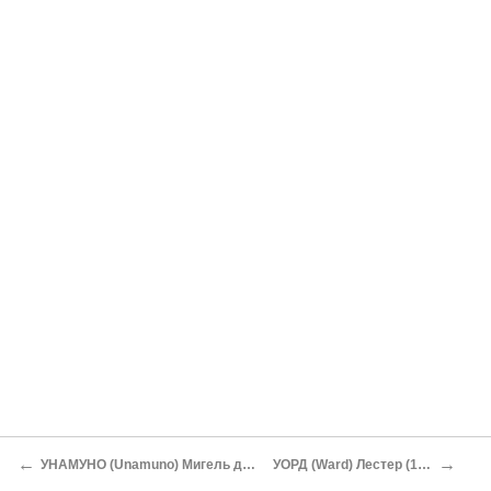
←
→
УНАМУНО (Unamuno) Мигель де (1864-1936)
УОРД (Ward) Лестер (1841-1913)