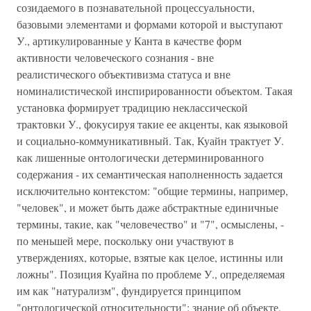
созидаемого в познавательной процессуальности,
базовыми элементами и формами которой и выступают
У., артикулированные у Канта в качестве форм
активности человеческого сознания - вне
реалистического объективизма статуса и вне
номиналистической инспирированности объектом. Такая
установка формирует традицию неклассической
трактовки У., фокусируя такие ее акценты, как языковой
и социально-коммуникативный. Так, Куайн трактует У.
как лишенные онтологически детерминированного
содержания - их семантическая наполненность задается
исключительно контекстом: "общие термины, например,
"человек", и может быть даже абстрактные единичные
термины, такие, как "человечество" и "7", осмыслены, -
по меньшей мере, поскольку они участвуют в
утверждениях, которые, взятые как целое, истинны или
ложны". Позиция Куайна по проблеме У., определяемая
им как "натурализм", фундируется принципом
"онтологической относительности": знание об объекте,