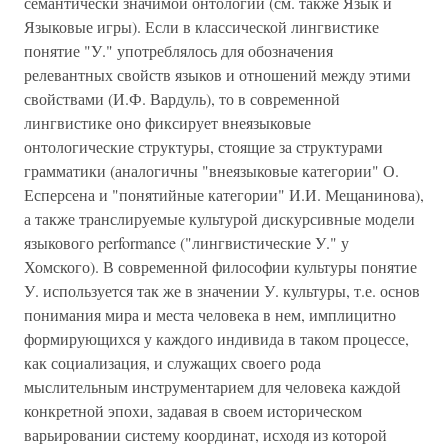
семантически значимой онтологии (см. также Язык и
Языковые игры). Если в классической лингвистике
понятие "У." употреблялось для обозначения
релевантных свойств языков и отношений между этими
свойствами (И.Ф. Вардуль), то в современной
лингвистике оно фиксирует внеязыковые
онтологические структуры, стоящие за структурами
грамматики (аналогичны "внеязыковые категории" О.
Есперсена и "понятийные категории" И.И. Мещанинова),
а также транслируемые культурой дискурсивные модели
языкового performance ("лингвистические У." у
Хомского). В современной философии культуры понятие
У. используется так же в значении У. культуры, т.е. основ
понимания мира и места человека в нем, имплицитно
формирующихся у каждого индивида в таком процессе,
как социализация, и служащих своего рода
мыслительным инструментарием для человека каждой
конкретной эпохи, задавая в своем историческом
варьировании систему координат, исходя из которой