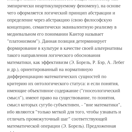
эмпирически неартикулируемому феномену), на основе
чего оформляется логический принцип абстракции и
определение через абстракцию (свою философскую
концепцию, семантически эквивалентную реализму в
медиевальном его понимании Кантор называет
"платонизмом"). Данная позиция детерминирует
формирование в культуре в качестве своей альтернативы
такого направления логического обоснования
математики, как эффективизм (Э. Борель, Р. Бэр, А. Лебег
и др.), ориентированный на нормативную
дифференциацию математических сущностей по
критерию их онтологического статуса: и если понятия,
имеющие объективное содержание ("гносеологический
смысл"), имеют право на существование, то понятия,
смысл которых сугубо субъективен, - "вне математики",
ибо являются "только меткой для того, чтобы узнавать и
отличать промежуточный шаг" соответствующей
математической операции (Э. Борель). Предложенная