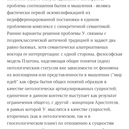
проблема соотношения бытия и мышления - являясь
фактически первой экземплификацией их
недифференцированной постановки в едином
проблемном комплексе с синкретичной семантикой.
Ранние варианты решения проблемы У. связаны с
позднеклассической античной традицией и задают два
равно базовых, хотя семантически альтернативных
вектора ее интерпретации: с одной стороны, философская
модель Платона, наделяющая общие понятия (идеи)
онтологическим статусом вне зависимости от феномена
их воплощения или представленности в мышлении ("мир
идей" как сфера бытия общих понятий-образцов в
качестве онтологически артикулированных сущностей;
единичное в данном контексте выступает как результат
ограничения общего), с другой - концепция Аристотеля,
в рамках которой У. мыслятся в качестве сущностей,
вторичных (как в онтологическом, так и в
гносеологическом плане) по отношению к сущностям