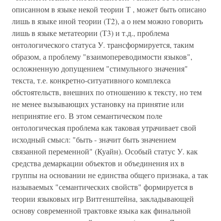
описанном в языке некой теории Т , может быть описано
лишь в языке иной теории (Т2), а о нем можно говорить
лишь в языке метатеории (Т3) и т.д., проблема
онтологического статуса У. трансформируется, таким
образом, а проблему "взаимопереводимости языков",
осложненную допущением "стимульного значения"
текста, т.е. конкретно-ситуативного комплекса
обстоятельств, внешних по отношению к тексту, но тем
не менее вызывающих установку на принятие или
непринятие его. В этом семантическом поле
онтологическая проблема как таковая утрачивает свой
исходный смысл: "быть - значит быть значением
связанной переменной" (Куайн). Особый статус У. как
средства демаркации объектов и объединения их в
группы на основании не единства общего признака, а так
называемых "семантических свойств" формируется в
теории языковых игр Витгенштейна, закладывающей
основу современной трактовке языка как финальной