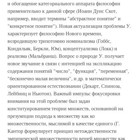
и обогащение категориального аппарата философии
применительно к данной сфере (Иоанн Дунс Скот,
например, вводит термины "абстрактное понятие" и
"конкретное понятие"). Новая актуализация проблемы У.
характеризует философию Нового времени,
возродившую трихотомию номинализма (Гоббс,
Кондильяк, Беркли, Юм), концептуализма (Локк) и
реализма (Мальбранш). Вопрос о природе У. получает
новое звучание в связи с интенцией на экспликацию
содержания понятий "число", "функция", "переменная",
"бесконечно малая величина", и др. в математически
ориентированном естествознании (Декарт, Спиноза,
Лейбниц и Ньютон). Важный импульс фокусировки
внимания на этой проблеме был задан
конституированием теории множеств, основанной на
презумпции подхода к множеству как ко
множественности, мыслимой в качестве единого (Г.
Кантор формулирует принцип нетождественности
эмпирической множественности вещей множеству как