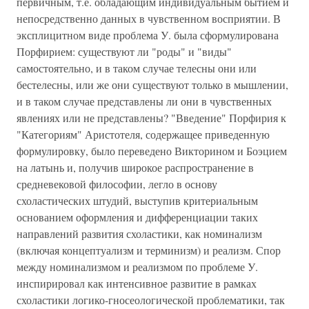
первичным, т.е. обладающим индивидуальным бытием и
непосредственно данных в чувственном восприятии. В
эксплицитном виде проблема У. была сформулирована
Порфирием: существуют ли "роды" и "виды"
самостоятельно, и в таком случае телесны они или
бестелесны, или же они существуют только в мышлении,
и в таком случае представлены ли они в чувственных
явлениях или не представлены? "Введение" Порфирия к
"Категориям" Аристотеля, содержащее приведенную
формулировку, было переведено Викторином и Боэцием
на латынь и, получив широкое распространение в
средневековой философии, легло в основу
схоластических штудий, выступив критериальным
основанием оформления и дифференциации таких
направлений развития схоластики, как номинализм
(включая концептуализм и терминизм) и реализм. Спор
между номинализмом и реализмом по проблеме У.
инспирировал как интенсивное развитие в рамках
схоластики логико-гносеологической проблематики, так