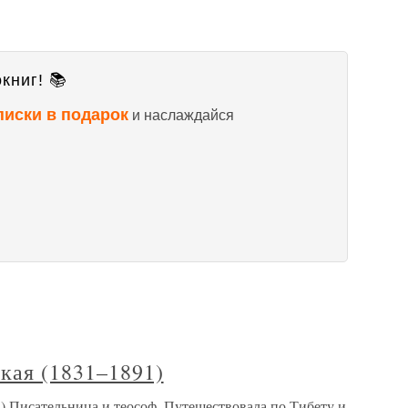
книг! 📚
писки в подарок
и наслаждайся
кая (1831–1891)
) Писательница и теософ. Путешествовала по Тибету и