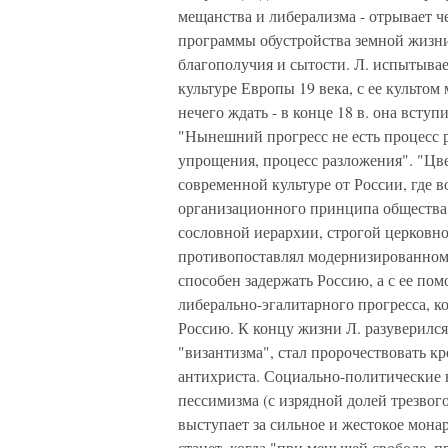
мещанства и либерализма - отрывает че
программы обустройства земной жизни
благополучия и сытости. Л. испытыва
культуре Европы 19 века, с ее культом
нечего ждать - в конце 18 в. она всту
"Нынешний прогресс не есть процесс р
упрощения, процесс разложения". "Цве
современной культуре от России, где в
организационного принципа общества:
сословной иерархии, строгой церковн
противопоставлял модернизированному
способен задержать Россию, а с ее пом
либерально-эгалитарного прогресса, к
Россию. К концу жизни Л. разуверился
"византизма", стал пророчествовать 
антихриста. Социально-политические 
пессимизма (с изрядной долей трезвого
выступает за сильное и жестокое мона
станет, когда "при меньшей свободе, 