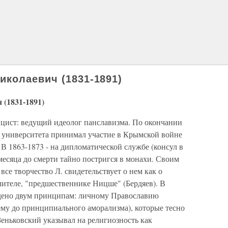
колаевич (1831-1891)
(1831-1891)
ицист: ведущий идеолог панславизма. По окончании
 университета принимал участие в Крымской войне
 В 1863-1873 - на дипломатической службе (консул в
 месяца до смерти тайно постригся в монахи. Своим
все творчество Л. свидетельствует о нем как о
ителе, "предшественнике Ницше" (Бердяев). В
едено двум принципам: личному Православию
ему до принципиального аморализма), которые тесно
еньковский указывал на религиозность как