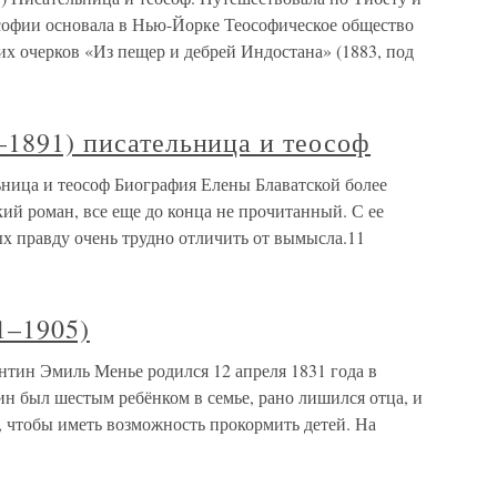
офии основала в Нью-Йорке Теософическое общество
их очерков «Из пещер и дебрей Индостана» (1883, под
–1891) писательница и теософ
ьница и теософ Биография Елены Блаватской более
й роман, все еще до конца не прочитанный. С ее
ых правду очень трудно отличить от вымысла.11
1–1905)
нтин Эмиль Менье родился 12 апреля 1831 года в
ин был шестым ребёнком в семье, рано лишился отца, и
, чтобы иметь возможность прокормить детей. На