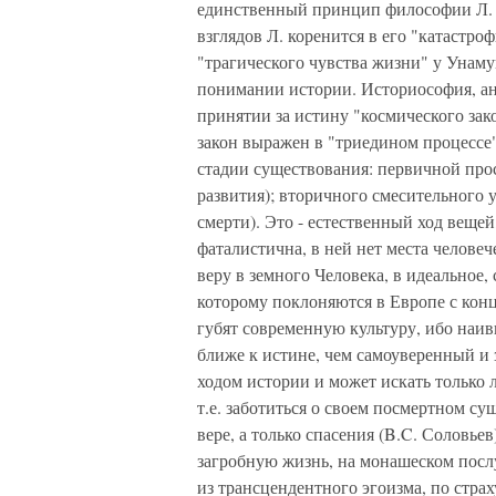
единственный принцип философии Л. 
взглядов Л. коренится в его "катастро
"трагического чувства жизни" у Унаму
понимании истории. Историософия, ан
принятии за истину "космического зак
закон выражен в "триедином процессе"
стадии существования: первичной про
развития); вторичного смесительного 
смерти). Это - естественный ход вещей
фаталистична, в ней нет места челове
веру в земного Человека, в идеальное,
которому поклоняются в Европе с кон
губят современную культуру, ибо наив
ближе к истине, чем самоуверенный и 
ходом истории и может искать только 
т.е. заботиться о своем посмертном су
вере, а только спасения (B.C. Соловьев
загробную жизнь, на монашеском послу
из трансцендентного эгоизма, по страху