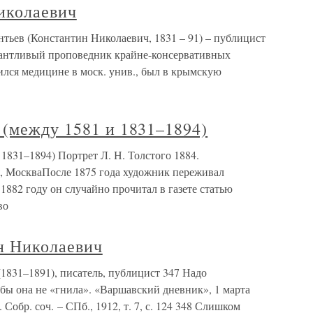
иколаевич
тьев (Константин Николаевич, 1831 – 91) – публицист
лантливый проповедник крайне-консервативных
ился медицине в моск. унив., был в крымскую
 (между 1581 и 1831–1894)
1831–1894) Портрет Л. Н. Толстого 1884.
я, МоскваПосле 1875 года художник переживал
 1882 году он случайно прочитал в газете статью
во
 Николаевич
831–1891), писатель, публицист 347 Надо
бы она не «гнила». «Варшавский дневник», 1 марта
 Собр. соч. – СПб., 1912, т. 7, с. 124 348 Слишком