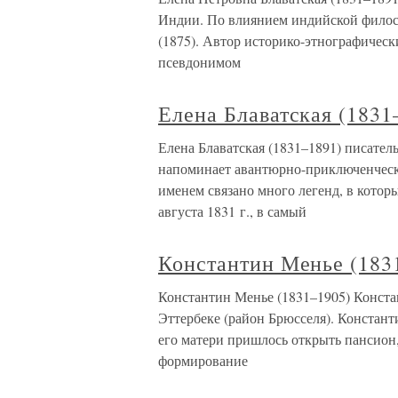
Индии. По влиянием индийской филос
(1875). Автор историко-этнографическ
псевдонимом
Елена Блаватская (1831
Елена Блаватская (1831–1891) писател
напоминает авантюрно-приключенчески
именем связано много легенд, в котор
августа 1831 г., в самый
Константин Менье (183
Константин Менье (1831–1905) Конста
Эттербеке (район Брюсселя). Констант
его матери пришлось открыть пансион
формирование