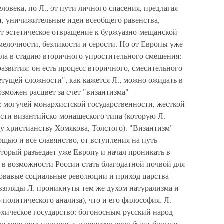
ловека, по Л., от пути личного спасения, предлагая
, уничижительные идеи всеобщего равенства,
ет эстетическое отвращение к буржуазно-мещанской
 мелочности, безликости и серости. Но от Европы уже
пила в стадию вторичного упростительного смешения:
азвития: он есть процесс вторичного, смесительного
тущей сложности", как кажется Л., можно ожидать в
озможен расцвет за счет "византизма" -
 могучей монархистской государственности, жесткой
ости византийско-монашеского типа (которую Л.
 христианству Хомякова, Толстого). "Византизм"
ощью и все славянство, от вступления на путь
оторый разъедает уже Европу и начал проникать в
 в возможности России стать благодатной почвой для
кровавые социальные революции и приход царства
взгляды Л. проникнуты тем же духом натурализма и
 политического анализа), что и его философия. Л.
рхическое государство: богоносным русский народ
при меньших порывах к равенству прав будет больше