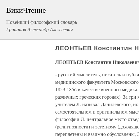
ВикиЧтение
Новейший философский словарь
Грицанов Александр Алексеевич
ЛЕОНТЬЕВ Константин Ни
ЛЕОНТЬЕВ Константин Николаевич 
- русский мыслитель, писатель и публ
медицинского факультета Московского
1853-1856 в качестве военного медика.
различных греческих городах). За три
учителем Л. называл Данилевского, но 
самостоятельном и оригинальном мысл
философии Л. центральное место отв
(религиозности) и эстетизму (доходящ
переплетены и взаимно обусловлены, З