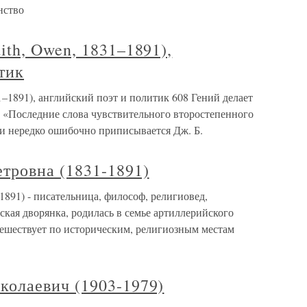
нство
th, Owen, 1831–1891),
тик
–1891), английский поэт и политик 608 Гений делает
т. «Последние слова чувствительного второстепенного
сии нередко ошибочно приписывается Дж. Б.
ровна (1831-1891)
91) - писательница, философ, религиовед,
ская дворянка, родилась в семье артиллерийского
тешествует по историческим, религиозным местам
олаевич (1903-1979)