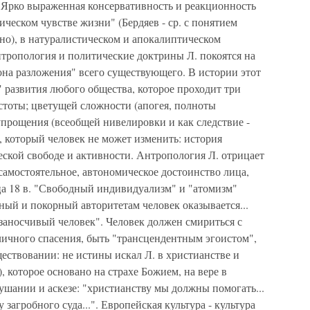
Ярко выраженная консервативность и реакционность
фическом чувстве жизни" (Бердяев - ср. с понятием
но), в натуралистическом и апокалиптическом
тропология и политические доктрины Л. покоятся на
она разложения" всего существующего. В истории этот
 развития любого общества, которое проходит три
стоты; цветущей сложности (апогея, полноты
упрощения (всеобщей нивелировки и как следствие -
, который человек не может изменить: история
ческой свободе и активности. Антропология Л. отрицает
 самостоятельное, автономическое достоинство лица,
ца 18 в. "Свободный индивидуализм" и "атомизм"
ный и покорный авторитетам человек оказывается...
заносчивый человек". Человек должен смириться с
личного спасения, быть "трансцендентным эгоистом",
ществовании: не истины искал Л. в христианстве и
), которое основано на страхе Божием, на вере в
шании и аскезе: "христианству мы должны помогать...
 загробного суда...". Европейская культура - культура