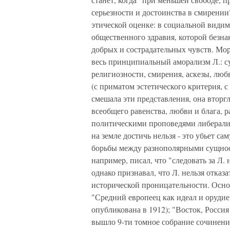
серьезности и достоинства в смирении"
этической оценке: в социальной видим
общественного здравия, которой безна
добрых и сострадательных чувств. Мор
весь принципиальный аморализм Л.: с
религиозности, смирения, аскезы, лю
(с приматом эстетического критерия, 
смешала эти представления, она вторг
всеобщего равенства, любви и блага, 
политическими проповедями либерализ
на земле достичь нельзя - это убьет са
борьбы между разнополярными сущност
например, писал, что "следовать за Л.
однако признавал, что Л. нельзя отказа
исторической проницательности. Основ
"Средний европеец как идеал и орудие
опубликована в 1912); "Восток, Россия 
вышло 9-ти томное собрание сочинени