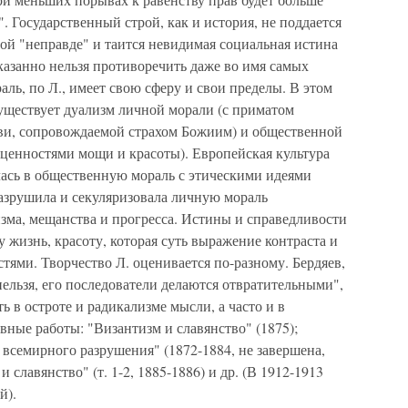
. Государственный строй, как и история, не поддается
ой "неправде" и таится невидимая социальная истина
казанно нельзя противоречить даже во имя самых
аль, по Л., имеет свою сферу и свои пределы. В этом
уществует дуализм личной морали (с приматом
бви, сопровождаемой страхом Божиим) и общественной
с ценностями мощи и красоты). Европейская культура
лась в общественную мораль с этическими идеями
разрушила и секуляризовала личную мораль
ма, мещанства и прогресса. Истины и справедливости
му жизнь, красоту, которая суть выражение контраста и
ями. Творчество Л. оценивается по-разному. Бердяев,
 нельзя, его последователи делаются отвратительными",
ть в остроте и радикализме мысли, а часто и в
ные работы: "Византизм и славянство" (1875);
 всемирного разрушения" (1872-1884, не завершена,
и славянство" (т. 1-2, 1885-1886) и др. (В 1912-1913
й).