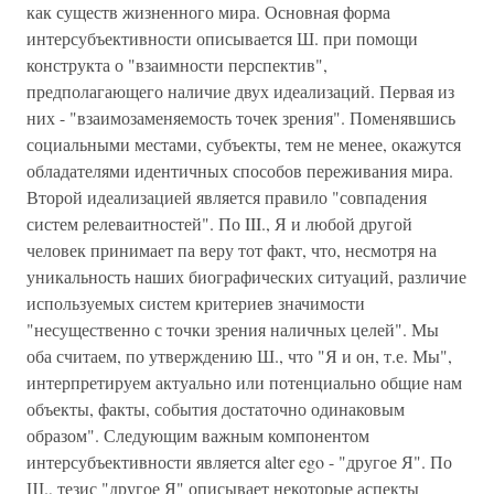
как существ жизненного мира. Основная форма
интерсубъективности описывается Ш. при помощи
конструкта о "взаимности перспектив",
предполагающего наличие двух идеализаций. Первая из
них - "взаимозаменяемость точек зрения". Поменявшись
социальными местами, субъекты, тем не менее, окажутся
обладателями идентичных способов переживания мира.
Второй идеализацией является правило "совпадения
систем релеваитностей". По III., Я и любой другой
человек принимает па веру тот факт, что, несмотря на
уникальность наших биографических ситуаций, различие
используемых систем критериев значимости
"несущественно с точки зрения наличных целей". Мы
оба считаем, по утверждению Ш., что "Я и он, т.е. Мы",
интерпретируем актуально или потенциально общие нам
объекты, факты, события достаточно одинаковым
образом". Следующим важным компонентом
интерсубъективности является alter ego - "другое Я". По
Ш., тезис "другое Я" описывает некоторые аспекты