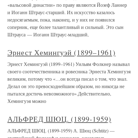
«вальсовой династии» по праву являются Йозеф Ланнер
и Иоганн Штраус-старший. Их искусство казалось
недосягаемым, пока, наконец, и у них не появился
соперник, еще более талантливый и сильный. Это сын
Штрауса — Иоганн Штраус-младший,
Эрнест Хемингуэй (1899–1961)
Эрнест Хемингуэй (1899–1961) Уильям Фолкнер называл
своего соотечественника и ровесника Эрнеста Хемингуэя
великим, потому что «…он всегда писал о том, что знал.
Делал он это превосходнейшим образом, но никогда не
пытался достичь невозможного».Действительно,
Хемингуэя можно
АЛЬФРЕД ШЮЦ. (1899-1959)
АЛЬФРЕД ШЮЦ. (1899-1959) А. Шюц (Schtitz) —
австрийский философ и социолог, основатель