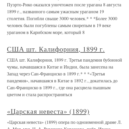
Пуэрто-Рико оказался уничтожен после урагана 8 августа
1899 г., названного самым ужасным ураганом 19
столетия. Погибли свыше 3000 человек.* * *Более 3000
человек были погублены самым свирепым в 19 веке
ураганом в Карибском море, который 8
США шт. Калифорния, 1899 г.
США шт. Калифорния, 1899 г. Третья пандемия бубонной
чумы, начавшаяся в Китае и Индии, была занесена на
Запад через Сан-Франциско в 1899 г.* * *«Третья
пандемия», начавшаяся в Китае в 1892 г., докатилась до
Сан-Франциско в 1899 г., где она расцвела пышным
цветом и стала распространяться
«Царская невеста» (1899)
«Царская невеста» (1899) опера по одноименной драме Л.
А. Мея, муз. Н. А. Римского-Корсакова, либр. Ивана