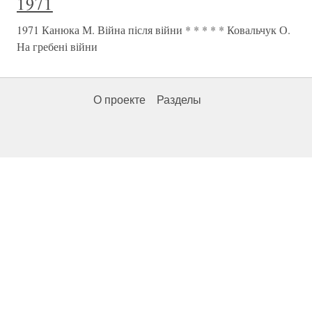
1971
1971 Канюка М. Війна після війни * * * * * Ковальчук О.
На гребені війни
О проекте
Разделы