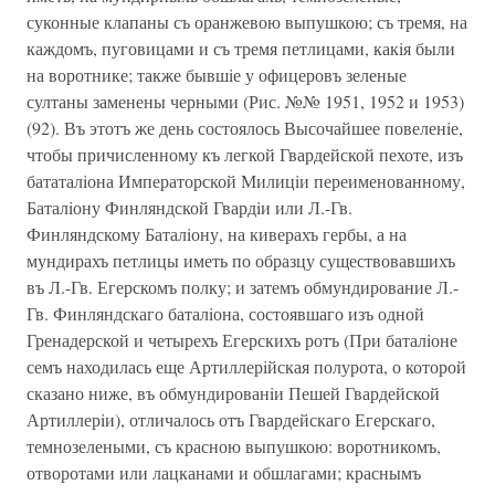
суконные клапаны съ оранжевою выпушкою; съ тремя, на
каждомъ, пуговицами и съ тремя петлицами, какiя были
на воротнике; также бывшiе у офицеровъ зеленые
султаны заменены черными (Рис. №№ 1951, 1952 и 1953)
(92). Въ этотъ же день состоялось Высочайшее повеленiе,
чтобы причисленному къ легкой Гвардейской пехоте, изъ
бататалiона Императорской Милицiи переименованному,
Баталiону Финляндской Гвардiи или Л.-Гв.
Финляндскому Баталiону, на киверахъ гербы, а на
мундирахъ петлицы иметь по образцу существовавшихъ
въ Л.-Гв. Егерскомъ полку; и затемъ обмундирование Л.-
Гв. Финляндскаго баталiона, состоявшаго изъ одной
Гренадерской и четырехъ Егерскихъ ротъ (При баталiоне
семъ находилась еще Артиллерiйская полурота, о которой
сказано ниже, въ обмундированiи Пешей Гвардейской
Артиллерiи), отличалось отъ Гвардейскаго Егерскаго,
темнозелеными, съ красною выпушкою: воротникомъ,
отворотами или лацканами и обшлагами; краснымъ