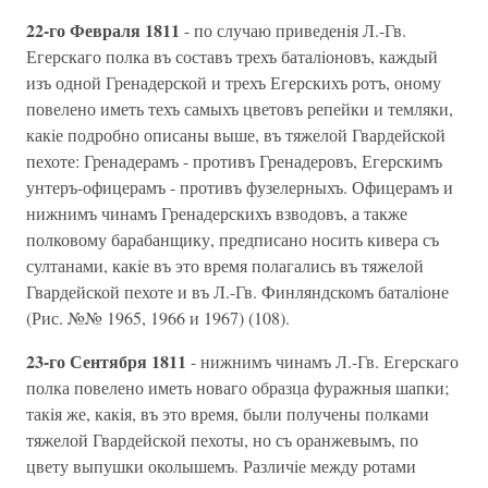
22-го Февраля 1811
- по случаю приведенiя Л.-Гв.
Егерскаго полка въ составъ трехъ баталiоновъ, каждый
изъ одной Гренадерской и трехъ Егерскихъ ротъ, оному
повелено иметь техъ самыхъ цветовъ репейки и темляки,
какiе подробно описаны выше, въ тяжелой Гвардейской
пехоте: Гренадерамъ - противъ Гренадеровъ, Егерскимъ
унтеръ-офицерамъ - противъ фузелерныхъ. Офицерамъ и
нижнимъ чинамъ Гренадерскихъ взводовъ, а также
полковому барабанщику, предписано носить кивера съ
султанами, какiе въ это время полагались въ тяжелой
Гвардейской пехоте и въ Л.-Гв. Финляндскомъ баталiоне
(Рис. №№ 1965, 1966 и 1967) (108).
23-го Сентября 1811
- нижнимъ чинамъ Л.-Гв. Егерскаго
полка повелено иметь новаго образца фуражныя шапки;
такiя же, какiя, въ это время, были получены полками
тяжелой Гвардейской пехоты, но съ оранжевымъ, по
цвету выпушки околышемъ. Различiе между ротами