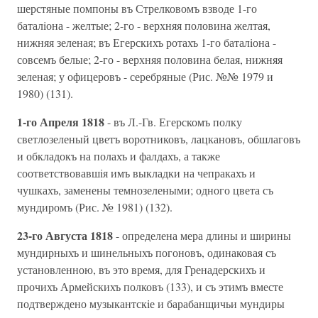
шерстяные помпоны въ Стрелковомъ взводе 1-го
баталiона - желтые; 2-го - верхняя половина желтая,
нижняя зеленая; въ Егерскихъ ротахъ 1-го баталiона -
совсемъ белые; 2-го - верхняя половина белая, нижняя
зеленая; у офицеровъ - серебряные (Рис. №№ 1979 и
1980) (131).
1-го Апреля 1818
- въ Л.-Гв. Егерскомъ полку
светлозеленый цветъ воротниковъ, лацкановъ, обшлаговъ
и обкладокъ на полахъ и фалдахъ, а также
соответствовавшiя имъ выкладки на чепракахъ и
чушкахъ, заменены темнозелеными; одного цвета съ
мундиромъ (Рис. № 1981) (132).
23-го Августа 1818
- определена мера длины и ширины
мундирныхъ и шинельныхъ погоновъ, одинаковая съ
установленною, въ это время, для Гренадерскихъ и
прочихъ Армейскихъ полковъ (133), и съ этимъ вместе
подтверждено музыкантскiе и барабанщичьи мундиры