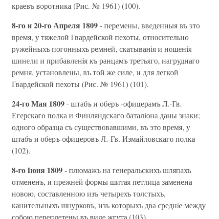
краевъ воротника (Рис. № 1961) (100).
8-го и 20-го Апреля 1809
- перемены, введенныя въ это
время, у тяжелой Гвардейской пехоты, относительно
ружейныхъ погонныхъ ремней, скатыванiя и ношенiя
шинели и прибавленiя къ ранцамъ третьяго, нагруднаго
ремня, установлены, въ той же силе, и для легкой
Гвардейской пехоты (Рис. № 1961) (101).
24-го Мая 1809
- штабъ и оберъ -офицерамъ Л.-Гв.
Егерскаго полка и Финляндскаго баталiона даны знаки;
одного образца съ существовавшими, въ это время, у
штабъ и оберъ-офицеровъ Л.-Гв. Измайловскаго полка
(102).
8-го Iюня 1809
- плюмажъ на генеральскихъ шляпахъ
отмененъ, и прежней формы шитая петлица заменена
новою, составленною изъ четырехъ толстыхъ,
канительныхъ шнурковъ, изъ которыхъ два среднiе между
собою переплетены въ виде жгута (103).