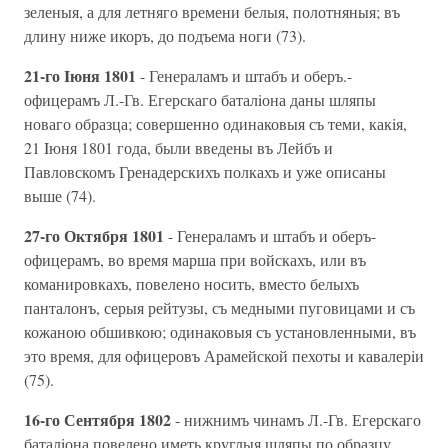
зеленыя, а для летняго времени белыя, полотняныя; въ
длину ниже икоръ, до подъема ноги (73).
21-го Iюня 1801
- Генераламъ и штабъ и оберъ.-
офицерамъ Л.-Гв. Егерскаго баталiона даны шляпы
новаго образца; совершенно одинаковыя съ теми, какiя,
21 Iюня 1801 года, были введены въ Лейбъ и
Павловскомъ Гренадерскихъ полкахъ и уже описаны
выше (74).
27-го Октября 1801
- Генераламъ и штабъ и оберъ-
офицерамъ, во время марша при войскахъ, или въ
команировкахъ, повелено носить, вместо белыхъ
панталонъ, серыя рейтузы, съ медными пуговицами и съ
кожаною обшивкою; одинаковыя съ установленными, въ
это время, для офицеровъ Арамейской пехоты и кавалерiи
(75).
16-го Сентября 1802
- нижнимъ чинамъ Л.-Гв. Егерскаго
баталiона повелено иметь круглыя шляпы по образцу