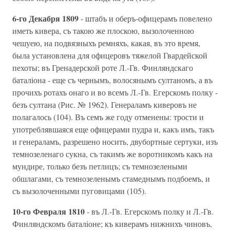
6-го Декабря 1809
- штабъ и оберъ-офицерамъ повелено
иметь кивера, съ такою же плоскою, вызолоченною
чешуею, на подвязныхъ ремняхъ, какая, въ это время,
была установлена для офицеровъ тяжелой Гвардейской
пехоты; въ Гренадерской роте Л.-Гв. Финляндскаго
баталiона - еще съ чернымъ, волосянымъ султаномъ, а въ
прочихъ ротахъ онаго и во всемъ Л.-Гв. Егерскомъ полку -
безъ султана (Рис. № 1962). Генераламъ киверовъ не
полагалось (104). Въ семъ же году отменены: трости и
употреблявшаяся еще офицерами пудра и, какъ имъ, такъ
и генераламъ, разрешено носить, двубортные сертуки, изъ
темнозеленаго сукна, съ такимъ же воротникомъ какъ на
мундире, только безъ петлицъ; съ темнозелеными
обшлагами, съ темнозеленымъ стамеднымъ подбоемъ, и
съ вызолоченными пуговицами (105).
10-го Февраля 1810
- въ Л.-Гв. Егерскомъ полку и Л.-Гв.
Финляндскомъ баталiоне; къ киверамъ нижнихъ чиновъ,