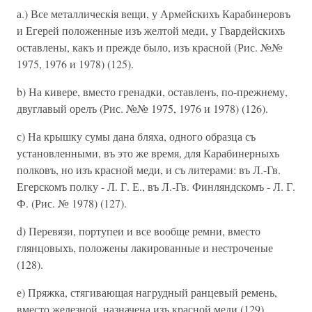
а.) Все металлическiя вещи, у Армейскихъ Карабинеровъ
и Егерей положенные изъ желтой меди, у Гвардейскихъ
оставлены, какъ и прежде было, изъ красной (Рис. №№
1975, 1976 и 1978) (125).
b) На кивере, вместо гренадки, оставленъ, по-прежнему,
двуглавый орелъ (Рис. №№ 1975, 1976 и 1978) (126).
с) На крышку сумы дана бляха, одного образца съ
установленными, въ это же время, для Карабинерныхъ
полковъ, но изъ красной меди, и съ литерами: въ Л.-Гв.
Егерскомъ полку - Л. Г. Е., въ Л.-Гв. Финляндскомъ - Л. Г.
Ф. (Рис. № 1978) (127).
d) Перевязи, портупеи и все вообще ремни, вместо
глянцовыхъ, положены лакированные и нестроченые
(128).
е) Пряжка, стягивающая нагрудный ранцевый ремень,
вместо железной, назначена изъ красной меди (129).