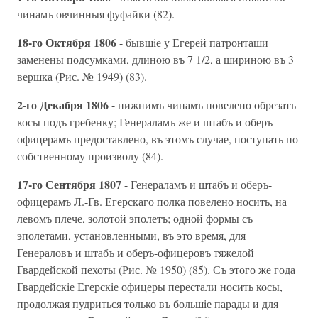
чинамъ овчинныя фуфайки (82).
18-го Октября 1806
- бывшiе у Егерей патронташи
заменены подсумками, длиною въ 7 1/2, а шириною въ 3
вершка (Рис. № 1949) (83).
2-го Декабря 1806
- нижнимъ чинамъ повелено обрезатъ
косы подъ гребенку; Генераламъ же и штабъ и оберъ-
офицерамъ предоставлено, въ этомъ случае, поступать по
собственному произволу (84).
17-го Сентября 1807
- Генераламъ и штабъ и оберъ-
офицерамъ Л.-Гв. Егерскаго полка повелено носить, на
левомъ плече, золотой эполетъ; одной формы съ
эполетами, установленными, въ это время, для
Генераловъ и штабъ и оберъ-офицеровъ тяжелой
Гвардейской пехоты (Рис. № 1950) (85). Съ этого же года
Гвардейскiе Егерскiе офицеры перестали носить косы,
продолжая пудриться только въ большiе парады и для