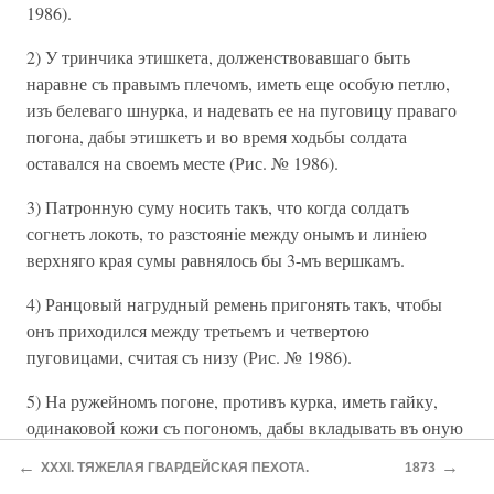
1986).
2) У тринчика этишкета, долженствовавшаго быть
наравне съ правымъ плечомъ, иметь еще особую петлю,
изъ белеваго шнурка, и надевать ее на пуговицу праваго
погона, дабы этишкетъ и во время ходьбы солдата
оставался на своемъ месте (Рис. № 1986).
3) Патронную суму носить такъ, что когда солдатъ
согнетъ локоть, то разстоянiе между онымъ и линiею
верхняго края сумы равнялось бы 3-мъ вершкамъ.
4) Ранцовый нагрудный ремень пригонять такъ, чтобы
онъ приходился между третьемъ и четвертою
пуговицами, считая съ низу (Рис. № 1986).
5) На ружейномъ погоне, противъ курка, иметь гайку,
одинаковой кожи съ погономъ, дабы вкладывать въ оную
огнивный чехолъ, когда его снимать должно (Рис. №
←
→
XXXI. ТЯЖЕЛАЯ ГВАРДЕЙСКАЯ ПЕХОТА.
1873
1986) (142).