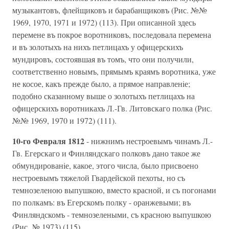
музыкантовъ, флейщиковъ и барабанщиковъ (Рис. №№
1969, 1970, 1971 и 1972) (113). При описанной здесь
перемене въ покрое воротниковъ, последовала перемена
и въ золотыхъ на нихъ петлицахъ у офицерскихъ
мундировъ, состоявшая въ томъ, что они получили,
соответственно новымъ, прямымъ краямъ воротника, уже
не косое, какъ прежде было, а прямое направленiе;
подобно сказанному выше о золотыхъ петлицахъ на
офицерскихъ воротникахъ Л.-Гв. Литовскаго полка (Рис.
№№ 1969, 1970 и 1972) (111).
10-го Февраля 1812
- нижнимъ нестроевымъ чинамъ Л.-
Гв. Егерскаго и Финляндскаго полковъ дано такое же
обмундированiе, какое, этого числа, было присвоено
нестроевымъ тяжелой Гвардейской пехоты, но съ
темнозеленою выпушкою, вместо красной, и съ погонами
по полкамъ: въ Егерскомъ полку - оранжевыми; въ
Финляндскомъ - темнозелеными, съ красною выпушкою
(Рис. № 1973) (115).