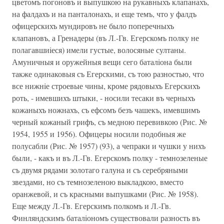
цветомъ погоновъ и выпушкою на рукавныхъ клапанахъ,
на фалдахъ и на панталонахъ, и еще темъ, что у фалдъ
офицерскихъ мундировъ не было поперечныхъ
клапановъ, а Гренадеры (въ Л.-Гв. Егерскомъ полку не
полагавшиiеся) имели густые, волосяные султаны.
Амуничныя и оружейныя вещи сего баталiона были
также одинаковыя съ Егерскими, съ тою разностью, что
все нижнiе строевые чины, кроме рядовыхъ Егерскихъ
роть, - имевшихъ штыки, - носили тесаки въ черныхъ
кожаныхъ ножнахъ, съ ефсомъ безъ чашекъ, имевшимъ
черный кожаный грифъ, съ медною перевивкою (Рис. №
1954, 1955 и 1956). Офицеры носили подобныя же
полусабли (Рис. № 1957) (93), а чепраки и чушки у нихъ
были, - какъ и въ Л.-Гв. Егерскомъ полку - темнозеленые
съ двумя рядами золотаго галуна и съ серебряными
звездами, но съ темнозеленою выкладкою, вместо
оранжевой, и съ красными выпушками (Рис. № 1958).
Еще между Л.-Гв. Егерскимъ полкомъ и Л.-Гв.
Финляндскимъ баталiономъ существовали разность въ