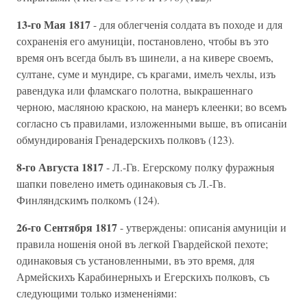
13-го Мая 1817
- для облегченiя солдата въ походе и для
сохраненiя его амуницiи, постановлено, чтобы въ это
время онъ всегда былъ въ шинели, а на кивере своемъ,
султане, суме и мундире, съ крагами, имелъ чехлы, изъ
равендука или фламскаго полотна, выкрашеннаго
черною, масляною краскою, на манеръ клеенки; во всемъ
согласно съ правилами, изложенными выше, въ описанiи
обмундированiя Гренадерскихъ полковъ (123).
8-го Августа 1817
- Л.-Гв. Егерскому полку фуражныя
шапки повелено иметь одинаковыя съ Л.-Гв.
Финляндскимъ полкомъ (124).
26-го Сентября 1817
- утверждены: описанiя амуницiи и
правила ношенiя оной въ легкой Гвардейской пехоте;
одинаковыя съ установленными, въ это время, для
Армейскихъ Карабинерныхъ и Егерскихъ полковъ, съ
следующими только измененiями: