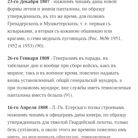
23-го Декабря 1807
- нижнимъ чинамъ даны новой
формы летнiя и зимнiя панталоны, по образцу
утвержденныхъ, въ это же время, для полковъ
Гренадерскихъ и Мушкетерскихъ; т. е. первыя съ
козырьками, а вторыя съ кожаною обшивкою или
крагами, о семи медныхъ пуговицахъ (Рис. №№ 1951,
1952 и 1953) (90).
26-го Генваря 1808
- Генераламъ въ парады, въ
табельные дни и вообще при сборе войскъ, какъ въ
мирное, такъ и въ военное время, повелено надавать
вновь установленный, общiй генеральскiй мундиръ, а
при полковомъ мундире, вне службы иметь темнозеленыя
панталоны вместо белыхъ (91).
16-го Апреля 1808
- Л.-Гв. Егерскаго полка строевымъ
нижнимъ чинамъ и офицерамъ даны кивера, по образцу
утвержденныхъ для тяжелой Гвардейской пехоты, только
безъ султановъ, и около этого же времени повелено имъ
иметь, на мундирныхъ обшлагахъ, темнозеленые,