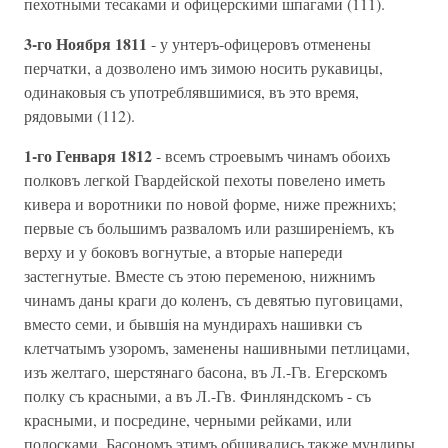
пехотными тесаками и офицерскими шпагами (111).
3-го Ноября 1811
- у унтеръ-офицеровъ отменены
перчатки, а дозволено имъ зимою носить рукавицы,
одинаковыя съ употреблявшимися, въ это время,
рядовыми (112).
1-го Генваря 1812
- всемъ строевымъ чинамъ обоихъ
полковъ легкой Гвардейской пехоты повелено иметь
кивера и воротники по новой форме, ниже прежнихъ;
первые съ большимъ разваломъ или разширенiемъ, къ
верху и у боковъ вогнутые, а вторые напереди
застегнутые. Вместе съ этою переменою, нижнимъ
чинамъ даны краги до коленъ, съ девятью пуговицами,
вместо семи, и бывшiя на мундирахъ нашивки съ
клетчатымъ узоромъ, заменены нашивными петлицами,
изъ желтаго, шерстянаго басона, въ Л.-Гв. Егерскомъ
полку съ красными, а въ Л.-Гв. Финляндскомъ - съ
красными, и посредине, черными рейками, или
полосками. Басономъ этимъ обшивались также мундиры