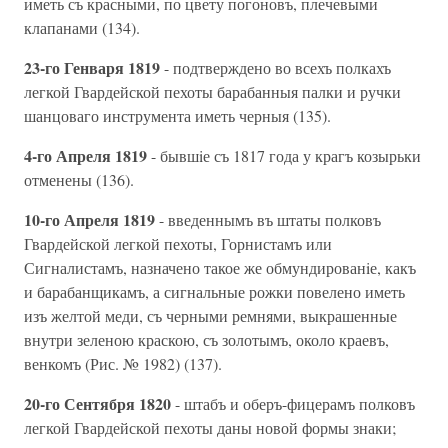
иметь съ красными, по цвету погоновъ, плечевыми
клапанами (134).
23-го Генваря 1819
- подтверждено во всехъ полкахъ
легкой Гвардейской пехоты барабанныя палки и ручки
шанцоваго инструмента иметь черныя (135).
4-го Апреля 1819
- бывшiе съ 1817 года у крагъ козырьки
отменены (136).
10-го Апреля 1819
- введеннымъ въ штаты полковъ
Гвардейской легкой пехоты, Горнистамъ или
Сигналистамъ, назначено такое же обмундированiе, какъ
и барабанщикамъ, а сигнальные рожки повелено иметь
изъ желтой меди, съ черными ремнями, выкрашенные
внутри зеленою краскою, съ золотымъ, около краевъ,
венкомъ (Рис. № 1982) (137).
20-го Сентября 1820
- штабъ и оберъ-фицерамъ полковъ
легкой Гвардейской пехоты даны новой формы знаки;