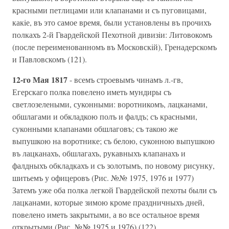
красными петлицами или клапанами и съ пуговицами,
какiе, въ это самое время, были установлены въ прочихъ
полкахъ 2-й Гвардейской Пехотной дивизiи: Литовокомъ
(после переименованномъ въ Московскiй), Гренадерскомъ
и Павловскомъ (121).
12-го Мая 1817
- всемъ строевымъ чинамъ л.-гв,
Егерскаго полка повелено иметь мундиры съ
светлозелеными, суконными: воротникомъ, лацканами,
обшлагами и обкладкою полъ и фалдъ; съ красными,
суконными клапанами обшлаговъ; съ такою же
выпушкою на воротнике; съ белою, суконною выпушкою
въ лацканахъ, обшлагахъ, рукавныхъ клапанахъ и
фалдныхъ обкладкахъ и съ золотымъ, по новому рисунку,
шитьемъ у офицеровъ (Рис. №№ 1975, 1976 и 1977)
Затемъ уже оба полка легкой Гвардейской пехоты были съ
лацканами, которые зимою кроме праздничныхъ дней,
повелено иметь закрытыми, а во все остальное время
открытыми (Рис. №№ 1975 и 1976) (122).