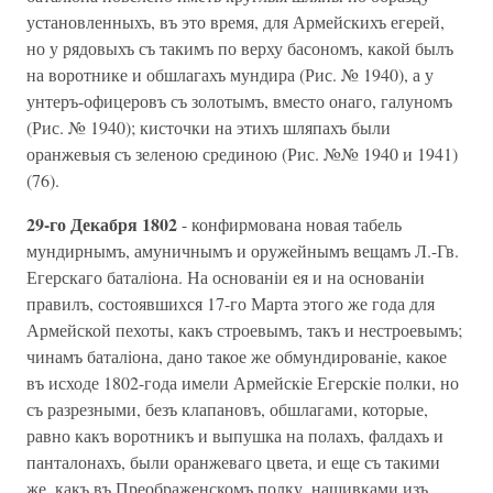
установленныхъ, въ это время, для Армейскихъ егерей,
но у рядовыхъ съ такимъ по верху басономъ, какой былъ
на воротнике и обшлагахъ мундира (Рис. № 1940), а у
унтеръ-офицеровъ съ золотымъ, вместо онаго, галуномъ
(Рис. № 1940); кисточки на этихъ шляпахъ были
оранжевыя съ зеленою срединою (Рис. №№ 1940 и 1941)
(76).
29-го Декабря 1802
- конфирмована новая табель
мундирнымъ, амуничнымъ и оружейнымъ вещамъ Л.-Гв.
Егерскаго баталiона. На основанiи ея и на основанiи
правилъ, состоявшихся 17-го Марта этого же года для
Армейской пехоты, какъ строевымъ, такъ и нестроевымъ;
чинамъ баталiона, дано такое же обмундированiе, какое
въ исходе 1802-года имели Армейскiе Егерскiе полки, но
съ разрезными, безъ клапановъ, обшлагами, которые,
равно какъ воротникъ и выпушка на полахъ, фалдахъ и
панталонахъ, были оранжеваго цвета, и еще съ такими
же, какъ въ Преображенскомъ полку, нашивками изъ