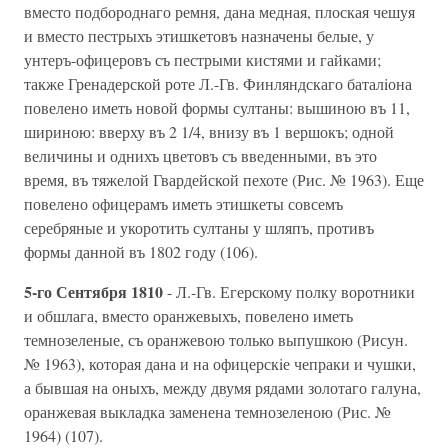
вместо подбороднаго ремня, дана медная, плоская чешуя
и вместо пестрыхъ этишкетовъ назначены белые, у
унтеръ-офицеровъ съ пестрыми кистями и гайками;
также Гренадерской роте Л.-Гв. Финляндскаго баталiона
повелено иметь новой формы султаны: вышиною въ 11,
шириною: вверху въ 2 1/4, внизу въ 1 вершокъ; одной
величины и однихъ цветовъ съ введенными, въ это
время, въ тяжелой Гвардейской пехоте (Рис. № 1963). Еще
повелено офицерамъ иметь этишкеты совсемъ
серебряные и укоротить султаны у шляпъ, противъ
формы данной въ 1802 году (106).
5-го Сентября 1810
- Л.-Гв. Егерскому полку воротники
и обшлага, вместо оранжевыхъ, повелено иметь
темнозеленые, съ оранжевою только выпушкою (Рисун.
№ 1963), которая дана и на офицерскiе чепраки и чушки,
а бывшая на оныхъ, между двумя рядами золотаго галуна,
оранжевая выкладка заменена темнозеленою (Рис. №
1964) (107).