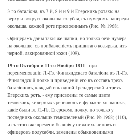
3-го баталiона, въ 7-й, 8-й и 9-й Егерскихъ ротахъ: на
верху и вокругъ околыша голубая, съ нумеромъ напереди
околыша, каждой роте присвоеннымъ (Рис. № 1968).
Офицерамъ даны такiя же шапки, но только безъ нумера
на околыше, съ прибавленiемъ пришитаго козырька, изъ
черной, лакированной кожи (109).
19-го Октября и 11-го Ноября 1811
- при
переименованiи Л.-Гв. Финляндскаго баталiона въ Л.-Гв.
Финляндскiй полкъ и приведенiи его въ составъ трехъ
баталiоновъ, каждый изъ одной Гренадерской и трехъ
Егерскихъ ротъ, - ему присвоены те самые цвета
темляковъ, киверныхъ репейковъ и фуражныхъ шапокъ,
какiе были въ Л.-Гв. Егерскомъ полку, но только у
последнихъ околышъ темнозеленый (Рис. № 1968) (110),
и съ этого же времени бывшiя у нижнихъ чиновъ и
офицеровъ полусабли, заменены обыкновенными