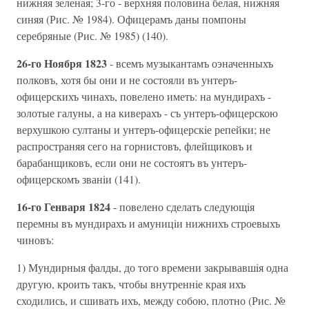
нижняя зеленая; 3-го - верхняя половина белая, нижняя
синяя (Рис. № 1984). Офицерамъ даны помпоны
серебряные (Рис. № 1985) (140).
26-го Ноября 1823
- всемъ музыкантамъ оэначенныхъ
полковъ, хотя бы они и не состояли въ унтеръ-
офицерскихъ чинахъ, повелено иметь: на мундирахъ -
золотые галуны, а на киверахъ - съ унтеръ-офицерскою
верхушкою султаны и унтеръ-офицерскiе репейки; не
распространяя сего на горнистовъ, флейщиковъ и
барабанщиковъ, если они не состоятъ въ унтеръ-
офицерскомъ званiи (141).
16-го Генваря 1824
- повелено сделать следующiя
перемны въ мундирахъ и амуницiи нижнихъ строевыхъ
чиновъ:
1) Мундирныя фалды, до того времени закрывавшiя одна
другую, кроить такъ, чтобы внутреннiе края ихъ
сходились, и сшивать ихъ, между собою, плотно (Рис. №