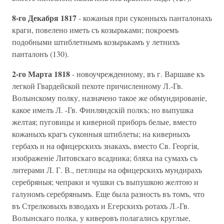
8-го Декабря 1817
- кожаныя при суконныхъ панталонахъ
краги, повелено иметь съ козырьками; покроемъ
подобными штиблетнымъ козырькамъ у летнихъ
панталонъ (130).
2-го Марта 1818
- новоучрежденному, въ г. Варшаве къ
легкой Гвардейской пехоте причисленному Л.-Гв.
Волынскому полку, назначено такое же обмундированiе,
какое имелъ Л. -Гв. Финляндскiй полкъ; но выпушка
желтая; пуговицы и киверной приборъ белые, вместо
кожаныхъ крагъ суконныя штиблеты; на киверныхъ
гербахъ и на офицерскихъ знакахъ, вместо Св. Георгiя,
изображенiе Литовскаго всадника; бляха на сумахъ съ
литерами Л. Г. В., петлицы на офицерскихъ мундирахъ
серебряныя; чепраки и чушки съ выпушкою желтою и
галуномъ серебрянымъ. Еще была разность въ томъ, что
въ Стрелковыхъ взводахъ и Егерскихъ ротахъ Л.-Гв.
Волынскаго полка, у киверовъ полагались круглые,