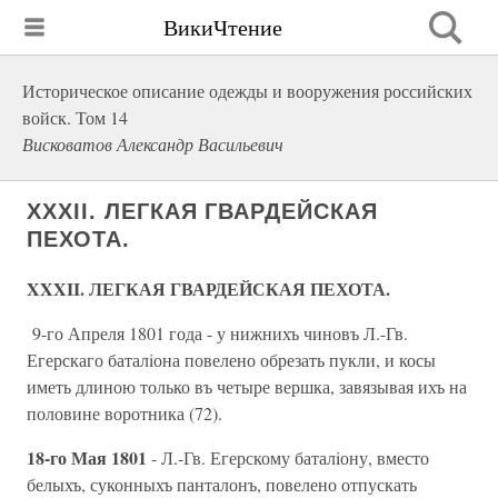
ВикиЧтение
Историческое описание одежды и вооружения российских
войск. Том 14
Висковатов Александр Васильевич
XXXII. ЛЕГКАЯ ГВАРДЕЙСКАЯ
ПЕХОТА.
XXXII. ЛЕГКАЯ ГВАРДЕЙСКАЯ ПЕХОТА.
9-го Апреля 1801 года - у нижнихъ чиновъ Л.-Гв.
Егерскаго баталiона повелено обрезать пукли, и косы
иметь длиною только въ четыре вершка, завязывая ихъ на
половине воротника (72).
18-го Мая 1801
- Л.-Гв. Егерскому баталiону, вместо
белыхъ, суконныхъ панталонъ, повелено отпускать