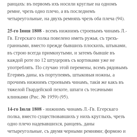
ранцахъ: въ первомъ ихъ носили круглые на одномъ
ремне, чрезъ одно плечо, а въ последнемъ
четыреугольные, на двухъ ремняхъ чрезъ оба плеча (94).
25-го Iюня 1808
- всемъ нижнимъ строевымъ чинамъ Л.-
Гв. Егерскаго полка повелено иметь ружья, съ трехъ-
гранными, вместо прежде бывшихъ плоскихъ, штыками,
въ строю всегда примкнутыми, и затемъ бывшiе въ
каждой роте по 12 штуцеровъ съ кортиками уже не
употреблять. По случаю этой перемены, всемъ рядовымъ
Егерямъ даны, къ портупеямъ, штыковыя ножны, а
прочимъ нижнимъ строевымъ чинамъ, такiя же какъ въ
тяжелой Гвардейской пехоте, шпаги съ тесачными
клинками (Рис. № 1959) (95).
14-го Iюля 1808
- нижнимъ чинамъ Л.-Гв. Егерскаго
полка, вместо существовавшихъ у нихъ круглыхъ, чрезъ
одно плечо надевавшихся, ранцевъ, даны
четыреугольные, съ двумя черными ремнями; формою и