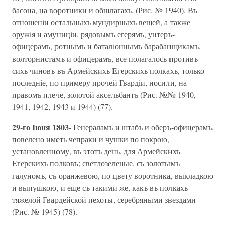
басона, на воротники и обшлагахъ. (Рис. № 1940). Въ
отношенiи остальныхъ мундирныхъ вещей, а также
оружiя и амуницiи, рядовымъ егерямъ, унтеръ-
офицерамъ, ротнымъ и баталiоннымъ барабанщикамъ,
волторнистамъ и офицерамъ, все полагалось противъ
сихъ чиновъ въ Армейскихъ Егерскихъ полкахъ, только
последнiе, по примеру прочей Гвардiи, носили, на
правомъ плече, золотой аксельбантъ (Рис. №№ 1940,
1941, 1942, 1943 и 1944) (77).
29-го Iюня 1803
- Генераламъ и штабъ и оберъ-офицерамъ,
повелено иметь чепраки и чушки по покрою,
установленному, въ этотъ день, для Армейскихъ
Егерскихъ полковъ; светлозеленые, съ золотымъ
галуномъ, съ оранжевою, по цвету воротника, выкладкою
и выпушкою, и еще съ такими же, какъ въ полкахъ
тяжелой Гвардейской пехоты, серебряными звездами
(Рис. № 1945) (78).