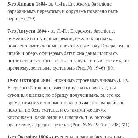
5-го Января 1804
- въ Л.-Гв. Егерскомъ баталiоне
барабаннымъ перевязямъ и обручамъ повелено быть
чернымъ (79).
7-го Августа 1804
- въ Л.-Гв. Егерскомъ баталiоне,
ружейные и штуцерные ремни, вместо красныхъ,
повелено иметь черные, и въ этомъ же году Генераламъ и
штабъ и оберъ-офицерамъ батапiона даны шляпы съ
петлицею изъ узкаго, золотаго галуна, и съ высокимъ, по
прежнему, зеленымъ султаномъ (Рис. № 1946) (80).
19-го Октября 1804
- нижнимъ строевымъ чинамъ Л.-Гв.
Егерскаго баталiона, вместо круглыхъ шляпъ, даны
суконныя шапки; по образцу полученныхъ, въ это же
время, нижними чинами полковъ тяжелой Гвардейской
пехоты, но безъ султана, и съ такими же двумя
кисточками, какiя были на шляпахъ, т. е. окружiе
оранжевое, а средина зеленая (Рис. №№ 1947 и 1948) (81).
1-го Октября 1806
- отменены полагавшiяся нижнимъ