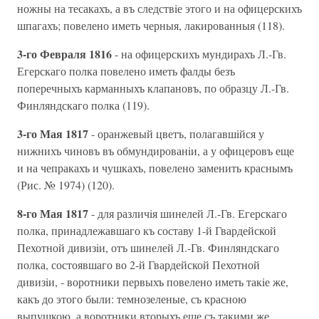
ножны на тесакахъ, а въ следствiе этого и на офицерскихъ
шпагахъ; повелено иметь черныя, лакированныя (118).
3-го Февраля 1816
- на офицерскихъ мундирахъ Л.-Гв.
Егерскаго полка повелено иметь фалды безъ
поперечныхъ карманныхъ клапановъ, по образцу Л.-Гв.
Финляндскаго полка (119).
3-го Мая 1817
- оранжевый цветъ, полагавшiйся у
нижнихъ чиновъ въ обмундированiи, а у офицеровъ еще
и на чепракахъ и чушкахъ, повелено заменить краснымъ
(Рис. № 1974) (120).
8-го Мая 1817
- для различiя шинелей Л.-Гв. Егерскаго
полка, принадлежавшаго къ составу 1-й Гвардейской
Пехотной дивизiи, отъ шинелей Л.-Гв. Финляндскаго
полка, состоявшаго во 2-й Гвардейской Пехотной
дивизiи, - воротники первыхъ повелено иметь такiе же,
какъ до этого были: темнозеленые, съ красною
выпушкою, а воротники вторыхъ еще съ такими же