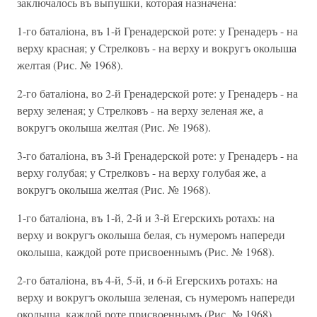
заключалось въ выпушки, которая назначена:
1-го баталiона, въ 1-й Гренадерской роте: у Гренадеръ - на
верху красная; у Стрелковъ - на верху и вокругъ околыша
желтая (Рис. № 1968).
2-го баталiона, во 2-й Гренадерской роте: у Гренадеръ - на
верху зеленая; у Стрелковъ - на верху зеленая же, а
вокругъ околыша желтая (Рис. № 1968).
3-го баталiона, въ 3-й Гренадерской роте: у Гренадеръ - на
верху голубая; у Стрелковъ - на верху голубая же, а
вокругъ околыша желтая (Рис. № 1968).
1-го баталiона, въ 1-й, 2-й и 3-й Егерскихъ ротахъ: на
верху и вокругъ околыша белая, съ нумеромъ напереди
околыша, каждой роте присвоеннымъ (Рис. № 1968).
2-го баталiона, въ 4-й, 5-й, и 6-й Егерскихъ ротахъ: на
верху и вокругъ околыша зеленая, съ нумеромъ напереди
околыша, каждой роте присвоеннымъ (Рис. № 1968).