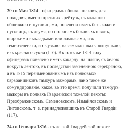
20-го Мая 1814
- офицерамъ обоихъ полковъ, для
походовъ, вместо прежнихъ рейтузъ, съ кожаною
обшивкою и пуговицами, повелено иметь безъ кожи и
пуговицъ, съ двумя, по сторонамъ боковыхъ швовъ,
широкими выкладками или лампасами, изъ
темнозеленаго, и съ узкою, на самыхъ швахъ, выпушкою,
изъ краснаго сукна (116). Въ томъ же 1814 году
офицерамъ повелено иметь кокарду, на шляпе, съ белою
вокругъ лентою, въ последствiи замененною серебряною,
а въ 1815 переименованнымъ изъ полковыхъ
барабанщиковъ тамбуръ-мажорамъ, дано такое же
обмундированiе, какое, въ это время, получили тамбуръ-
мажоры въ полкахъ Гвардейской тяжелой пехоты:
Преображенскомъ, Семеновскомъ, Измайловскомъ и
Литовскомъ, т. е. принадлежавшихъ къ Старой Гвардiи
(117).
24-го Генваря 1816
- въ легкой Гвардейской пехоте