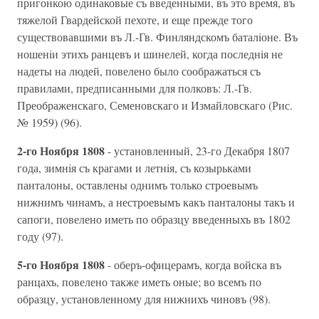
пригонкою одинаковые съ введенными, въ это время, въ
тяжелой Гвардейской пехоте, и еще прежде того
существовавшими въ Л.-Гв. Финляндскомъ баталiоне. Въ
ношенiи этихъ ранцевъ и шинелей, когда последнiя не
надеты на людей, повелено было соображаться съ
правилами, предписанными для полковъ: Л.-Гв.
Преображенскаго, Семеновскаго и Измайловскаго (Рис.
№ 1959) (96).
2-го Ноября 1808
- установленный, 23-го Декабря 1807
года, зимнiя съ крагами и летнiя, съ козырьками
панталоны, оставлены однимъ только строевымъ
нижнимъ чинамъ, а нестроевымъ какъ панталоны такъ и
сапоги, повелено иметь по образцу введенныхъ въ 1802
году (97).
5-го Ноября 1808
- оберъ-офицерамъ, когда войска въ
ранцахъ, повелено также иметь оные; во всемъ по
образцу, установленному для нижнихъ чиновъ (98).