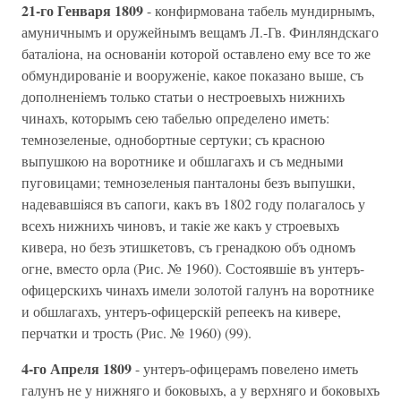
21-го Генваря 1809
- конфирмована табель мундирнымъ,
амуничнымъ и оружейнымъ вещамъ Л.-Гв. Финляндскаго
баталiона, на основанiи которой оставлено ему все то же
обмундированiе и вооруженiе, какое показано выше, съ
дополненiемъ только статьи о нестроевыхъ нижнихъ
чинахъ, которымъ сею табелью определено иметь:
темнозеленые, однобортные сертуки; съ красною
выпушкою на воротнике и обшлагахъ и съ медными
пуговицами; темнозеленыя панталоны безъ выпушки,
надевавшiяся въ сапоги, какъ въ 1802 году полагалось у
всехъ нижнихъ чиновъ, и такiе же какъ у строевыхъ
кивера, но безъ этишкетовъ, съ гренадкою объ одномъ
огне, вместо орла (Рис. № 1960). Состоявшiе въ унтеръ-
офицерскихъ чинахъ имели золотой галунъ на воротнике
и обшлагахъ, унтеръ-офицерскiй репеекъ на кивере,
перчатки и трость (Рис. № 1960) (99).
4-го Апреля 1809
- унтеръ-офицерамъ повелено иметь
галунъ не у нижняго и боковыхъ, а у верхняго и боковыхъ