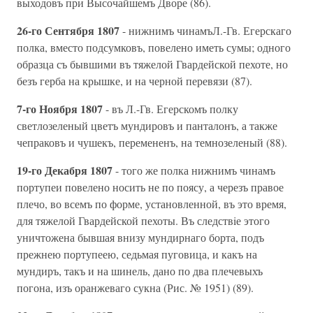
выходовъ при Высочайшемъ Дворе (86).
26-го Сентября 1807
- нижнимъ чинамъЛ.-Гв. Егерскаго
полка, вместо подсумковъ, повелено иметь сумы; одного
образца съ бывшими въ тяжелой Гвардейской пехоте, но
безъ герба на крышке, и на черной перевязи (87).
7-го Ноября 1807
- въ Л.-Гв. Егерскомъ полку
светлозеленый цветъ мундировъ и панталонъ, а также
чепраковъ и чушекъ, перемененъ, на темнозеленый (88).
19-го Декабря 1807
- того же полка нижнимъ чинамъ
портупеи повелено носить не по поясу, а черезъ правое
плечо, во всемъ по форме, установленной, въ это время,
для тяжелой Гвардейской пехоты. Въ следствiе этого
уничтожена бывшая внизу мундирнаго борта, подъ
прежнею портупеею, седьмая пуговица, и какъ на
мундиръ, такъ и на шинель, дано по два плечевыхъ
погона, изъ оранжеваго сукна (Рис. № 1951) (89).