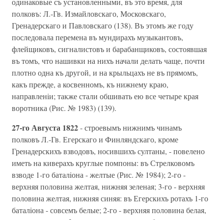
одинаковые съ установленными, въ это время, для
полковъ: Л.-Гв. Измайловскаго, Московскаго,
Гренадерскаго и Павловскаго (138). Въ этомъ же году
последовала перемена въ мундирахъ музыкантовъ,
флейщиковъ, сигналистовъ и барабанщиковъ, состоявшая
въ томъ, что нашивки на нихъ начали делать чаще, почти
плотно одна къ другой, и на крыльцахъ не въ прямомъ,
какъ прежде, а косвенномъ, къ нижнему краю,
направленiи; также стали обшивать ею все четыре края
воротника (Рис. № 1983) (139).
27-го Августа 1822
- строевымъ нижнимъ чинамъ
полковъ Л.-Гв. Егерскаго и Финляндскаго, кроме
Гренадерскихъ взводовъ, носившихъ султаны, - повелено
иметь на киверахъ круглые помпоны: въ Стрелковомъ
взводе 1-го баталiона - желтые (Рис. № 1984); 2-го -
верхняя половина желтая, нижняя зеленая; 3-го - верхняя
половина желтая, нижняя синяя: въ Егерскихъ ротахъ 1-го
баталiона - совсемъ белые; 2-го - верхняя половина белая,