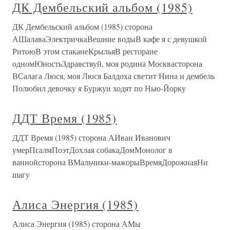
ДК Дембельский альбом (1985)
ДК Дембельский альбом (1985) сторона
АШалаваЭлектричкаВешние водыВ кафе я с девушкой
РитоюВ этом стаканеКрыльяВ ресторане
одномЮностьЗдравствуй, моя родина Москвасторона
ВСалага Люся, моя Люся Балдоха светит Нина и дембель
Полюбил девочку я Буржуи ходят по Нью-Йорку
ДДТ Время (1985)
ДДТ Время (1985) сторона АИван Иванович
умерПсалмПоэтДохлая собакаДомМонолог в
ваннойсторона ВМальчики-мажорыВремяДорожнаяНи
шагу
Алиса Энергия (1985)
Алиса Энергия (1985) сторона АМы