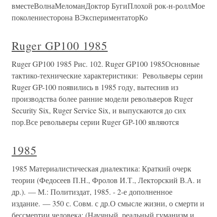
вместеВолнаМеломанДоктор БугиПлохой рок-н-роллМое
поколениесторона ВЭкспериментаторКо
Ruger GP100 1985
Ruger GP100 1985 Рис. 102. Ruger GP100 1985Основные
тактико-технические характеристики: Револьверы серии
Ruger GP-100 появились в 1985 году, вытеснив из
производства более ранние модели револьверов Ruger
Security Six, Ruger Service Six, и выпускаются до сих
пор.Все револьверы серии Ruger GP-100 являются
1985
1985 Материалистическая диалектика: Краткий очерк
теории (Федосеев П.Н., Фролов И.Т., Лекторский В.А. и
др.). — М.: Политиздат, 1985. - 2-е дополненное
издание. — 350 с. Совм. с др.О смысле жизни, о смерти и
бессмертии человека: (Научный, реальный гуманизм и