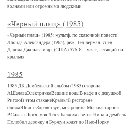
волнами или огромными людскими
«Черный плащ» (1985)
«Черный плащ» (1985) мультф. по сказочной повести
Ллойда Александера (1965), реж. Тед Берман, сцен.
Дэвида Джонаса и др. (США) 576 Я – ужас, летящий на
крыльях
1985
1985 ДК Дембельский альбом (1985) сторона
АШалаваЭлектричкаВешние водыВ кафе я с девушкой
РитоюВ этом стаканеКрыльяВ ресторане
одномЮностьЗдравствуй, моя родина Москвасторона
ВСалага Люся, моя Люся Балдоха светит Нина и дембель
Полюбил девочку я Буржуи ходят по Нью-Йорку