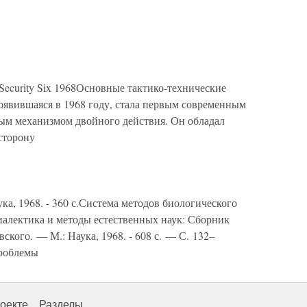
r Security Six 1968Основные тактико-технические
 появившаяся в 1968 году, стала первым современным
вым механизмом двойного действия. Он обладал
сторону
ка, 1968. - 360 с.Система методов биологического
иалектика и методы естественных наук: Сборник
ского. — М.: Наука, 1968. - 608 с. — С. 132–
проблемы
оекте
Разделы