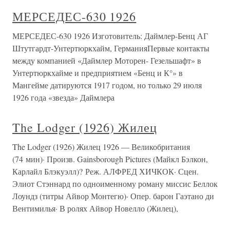
МЕРСЕДЕС-630 1926
МЕРСЕДЕС-630 1926 Изготовитель: Даймлер-Бенц АГ
Штутгардт-Унтертюркхайм, ГерманияПервые контакты
между компанией «Даймлер Моторен- Гезельшафт» в
Унтертюркхайме и предприятием «Бенц и К°» в
Мангейме датируются 1917 годом, но только 29 июля
1926 года «звезда» Даймлера
The Lodger (1926) Жилец
The Lodger (1926) Жилец 1926 — Великобритания
(74 мин)· Произв. Gainsborough Pictures (Майкл Бэлкон,
Карлайл Блэкуэлл)? Реж. АЛФРЕД ХИЧКОК· Сцен.
Элиот Стэннард по одноименному роману миссис Беллок
Лоундз (титры Айвор Монтегю)· Опер. барон Гаэтано ди
Вентимилья· В ролях Айвор Новелло (Жилец),