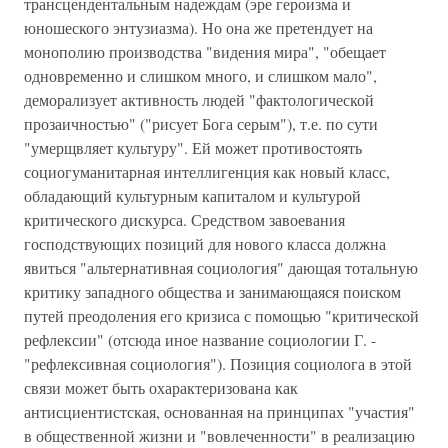
трансцендентальным надеждам (эре героизма и
юношеского энтузиазма). Но она же претендует на
монополию производства "видения мира", "обещает
одновременно и слишком много, и слишком мало",
деморализует активность людей "фактологической
прозаичностью" ("рисует Бога серым"), т.е. по сути
"умерщвляет культуру". Ей может противостоять
социогуманитарная интеллигенция как новый класс,
обладающий культурным капиталом и культурой
критического дискурса. Средством завоевания
господствующих позиций для нового класса должна
явиться "альтернативная социология" дающая тотальную
критику западного общества и занимающаяся поиском
путей преодоления его кризиса с помощью "критической
рефлексии" (отсюда иное название социологии Г. -
"рефлексивная социология"). Позиция социолога в этой
связи может быть охарактеризована как
антисциентистская, основанная на принципах "участия"
в общественной жизни и "вовлеченности" в реализацию