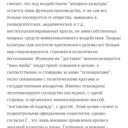
считает, что под воздействием "аппарата культуры"
остается лишь функция производства, и он сам все
больше изолируется от общества, замыкаясь в
университетских, академических и т.д.,
институциализированных кругах, не имея собственных
мощных средств коммуникативного воздействия. Творцы
культуры (как носители критического разума) все больше
мар-гинализируются, становятся политически
бессильными. Функция же "доставки" монополизируется
"mass media" (индустрией сознания в целом), а
соответственно и стоящими за ними "технократами",
тесно связанными с политическими кругами и
государственным аппаратом. Именно технократы
легитимизируют господство последних, с одной
стороны, и организуют манипулирование массой,
"поставляя ей надежду", с другой. Этим целям служит и
подконтрольная официальная социология, однако,
согласно Г., это лишь внешние проявления кризиса
западной культуры и науки. Глубинное основание -