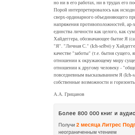
но ни в его работах, ни в трудах его 
Порой интерпретировалось как исходн
сверх-ординарного объединяющего пр
напряжения противоположностей, ар-х
единства личности как целого, как сум
Хайдеггера, обозначающее бытие Я (сам
"Я". "Личная С." (Ich-selbst) у Хайдег
качестве "заботы" (т.е. бытия сущего
отношении к окружающему миру сущест
отношении к другому человеку - "общей
повседневным высказыванием Я (Ich-sa
собственные возможности и горизонты
А.А. Грицанов
Более 800 000 книг и аудио
2 месяца Литрес Под
Получи
неограниченным чтением