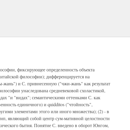
илософии, фиксирующее определенность объекта
екитайской философии); дифференцируется на
ы-жань") и С. привнесенную ("чжи-жань" как результат
философии унаследована средневековой схоластикой,
одах "и "видах"; семантическими оттенками С. как
венность единичного) и quidditos ("чтойность",
угими элементами этого или иного множества); (2) - в
ип, являющий собой центр сум-мативной целостности
хического бытия. Понятие С. введено в оборот Юнгом,