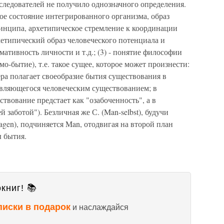
последователей не получило однозначного определения.
ое состояние интегрированного организма, образ
инципа, архетипическое стремление к координации
етипический образ человеческого потенциала и
мативность личности и т.д.; (3) - понятие философии
о-бытие), т.е. такое сущее, которое может произнести:
гера полагает своеобразие бытия существования в
, являющегося человеческим существованием; в
вование предстает как "озабоченность", а в
 заботой"). Безличная же С. (Man-selbst), будучи
gen), подчиняется Man, отодвигая на второй план
 бытия.
книг! 📚
писки в подарок
и наслаждайся