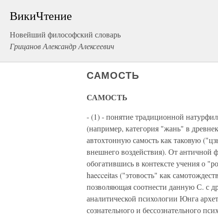
ВикиЧтение
Новейший философский словарь
Грицанов Александр Алексеевич
САМОСТЬ
САМОСТЬ
- (1) - понятие традиционной натурф
(например, категория "жань" в древн
автохтонную самость как таковую ("цз
внешнего воздействия). От античной 
обогатившись в контексте учения о "р
haecceitas ("этовость" как самотождест
позволяющая соотнести данную С. с др
аналитической психологии Юнга архет
сознательного и бессознательного пси