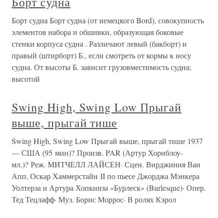
Борт судна
Борт судна Борт судна (от немецкого Bord), совокупность
элементов набора и обшивки, образующая боковые
стенки корпуса судна . Различают левый (бакборт) и
правый (штирборт) Б., если смотреть от кормы к носу
судна. От высоты Б. зависит грузовместимость судна;
высотой
Swing High, Swing Low Прыгай
выше, прыгай тише
Swing High, Swing Low Прыгай выше, прыгай тише 1937
— США (95 мин)? Произв. PAR (Артур Хорнблоу-
мл.)? Реж. МИТЧЕЛЛ ЛАЙСЕН· Сцен. Вирджиния Ван
Апп, Оскар Хаммерстайн II по пьесе Джорджа Мэнкера
Уолтерза и Артура Хопкинза «Бурлеск» (Burlesque)· Опер.
Тед Тецлафф· Муз. Борис Моррос· В ролях Кэрол