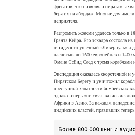
фрегатов, что позволяло пиратам зах
беря их на абордаж. Многие доу имел
неприятеля.
Разгромить жоасми удалось только в 18
Гранта Кейра. Его эскадра состояла и
пятидесятипушечный «Ливерпуль» и 
насчитывали 1600 европейцев и 1400 
Омана Сейид Саед с тремя кораблями и
Экспедиция оказалась скоротечной и у
Пиратском Берегу и уничтожил корабл
преступной халатности бомбейских вл
однако теперь они связывались исключ
Африки в Азию. За каждым нападение
индийских властей, правивших теперь 
Более 800 000 книг и аудио