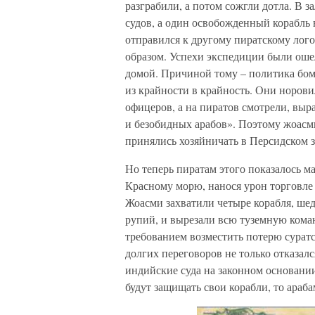
разграбили, а потом сожгли дотла. В 
судов, а один освобожденный корабль 
отправился к другому пиратскому лог
образом. Успехи экспедиции были ош
домой. Причиной тому – политика бом
из крайности в крайность. Они норови
офицеров, а на пиратов смотрели, выр
и безобидных арабов». Поэтому жоасми
принялись хозяйничать в Персидском з
Но теперь пиратам этого показалось м
Красному морю, нанося урон торговл
Жоасми захватили четыре корабля, шед
рупий, и вырезали всю туземную коман
требованием возместить потерю суратс
долгих переговоров не только отказалс
индийские суда на законном основании
будут защищать свои корабли, то араба