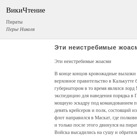
ВикиЧтение
Пираты
Перье Николя
Эти неистребимые жоас
Эти неистребимые жоасми
В конце концов кровожадные вылазки 
верховное правительство в Калькутте 
губернатором в то время являлся лорд
экспедицию для наведения порядка в П
мощную эскадру под командованием п
девять крейсеров и полк, состоящий и
флот направился в Маскат, где полко
и только после этого двинулся на пир
Войска высадились на сушу и обратили