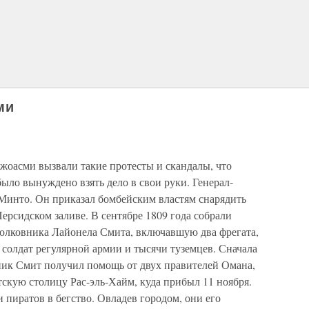
ми
жоасми вызвали такие протесты и скандалы, что
было вынуждено взять дело в свои руки. Генерал-
 Минто. Он приказал бомбейским властям снарядить
ерсидском заливе. В сентябре 1809 года собрали
олковника Лайонела Смита, включавшую два фрегата,
з солдат регулярной армии и тысячи туземцев. Сначала
вник Смит получил помощь от двух правителей Омана,
атскую столицу Рас-эль-Хайм, куда прибыл 11 ноября.
 пиратов в бегство. Овладев городом, они его