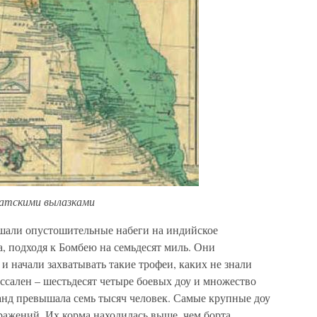
атскими вылазками
ршали опустошительные набеги на индийское
а, подходя к Бомбею на семьдесят миль. Они
и начали захватывать такие трофеи, каких не знали
ссален – шестьдесят четыре боевых доу и множество
анд превышала семь тысяч человек. Самые крупные доу
ражений. Их корма находилась выше, чем борта