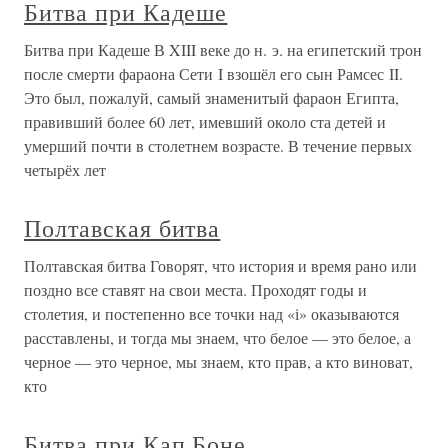
Битва при Кадеше
Битва при Кадеше В XIII веке до н. э. на египетский трон
после смерти фараона Сети I взошёл его сын Рамсес II.
Это был, пожалуй, самый знаменитый фараон Египта,
правивший более 60 лет, имевший около ста детей и
умерший почти в столетнем возрасте. В течение первых
четырёх лет
Полтавская битва
Полтавская битва Говорят, что история и время рано или
поздно все ставят на свои места. Проходят годы и
столетия, и постепенно все точки над «і» оказываются
расставлены, и тогда мы знаем, что белое — это белое, а
черное — это черное, мы знаем, кто прав, а кто виноват,
кто
Битва при Кап Боне