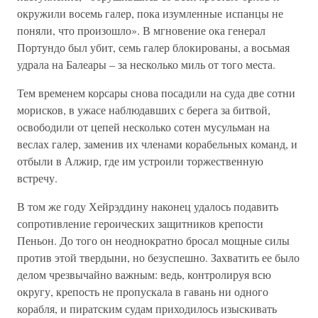
окружили восемь галер, пока изумленные испанцы не
поняли, что произошло». В мгновение ока генерал
Портундо был убит, семь галер блокированы, а восьмая
удрала на Балеары – за несколько миль от того места.
Тем временем корсары снова посадили на суда две сотни
морисков, в ужасе наблюдавших с берега за битвой,
освободили от цепей несколько сотен мусульман на
веслах галер, заменив их членами корабельных команд, и
отбыли в Алжир, где им устроили торжественную
встречу.
В том же году Хейрэддину наконец удалось подавить
сопротивление героических защитников крепости
Пеньон. До того он неоднократно бросал мощные силы
против этой твердыни, но безуспешно. Захватить ее было
делом чрезвычайно важным: ведь, контролируя всю
округу, крепость не пропускала в гавань ни одного
корабля, и пиратским судам приходилось изыскивать