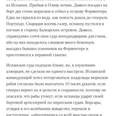
из Испании. Прибыв в Оливу ночью, Дьявол посадил на
борт две сотни морисков и отбыл к острову Форментера.
Едва он скрылся из виду, как новость дошла до генерала
Портундо. Снарядив восемь галер, испанец пустился в
погоню в сторону Балеарских островов. Дьявол,
справедливо сочтя свои суда неподходящими для гонок,
ибо на них находилось слишком много беженцев,
высадил бывших пленников на Форментере и
приготовился к неравной схватке.
Испанские суда подошли ближе, но, к изумлению
алжирцев, не сделали ни единого выстрела. Испанский
командующий хотел поторговаться: владельцы морисков-
рабов согласны были выплатить 10 тысяч дукатов, если
генерал вернет их в целости и сохранности, поэтому он
опасался, что рабы утонут, если испанцы ударят своей
бортовой артиллерией по пиратским судам. Корсары,
углядев в его колебаниях коварство, перешли в
наступление, «обрушившись со всей яростью орлов и