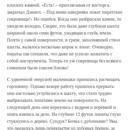
плоских камней. «Есть! – приплясывая от восторга,
закричал Дэниел. – Под ними наверняка лежат пиратские
сокровища!» Но ошибся. Когда они разбросали камни, то
увидели колодец. Скорее, это была даже глубокая шахта
шириной около семи футов, уходящая в глубь земли.
Почти у самой поверхности, в грязи, заполнявшей ствол
шахты, валялось несколько кирок и лопат. Очевидно,
пираты так спешили, что даже не успели захватить с
собой инструменты. Теперь-то уж сокровища без всякого
сомнения были совсем близко!
С удвоенной энергией мальчишки принялись расчищать
горловину. Однако вскоре работу пришлось прервать:
они настолько углубились в шахту, что стало трудно
выбрасывать лопатами землю на поверхность. На
следующий день они вернулись с ведром и веревкой и
опять взялись за дело. На глубине 12 футов лопаты глухо
стукнулись о дерево. Сундук? Бочка с дублонами? Увы,
это оказалось лишь перекрытие из дубовых бревен, за