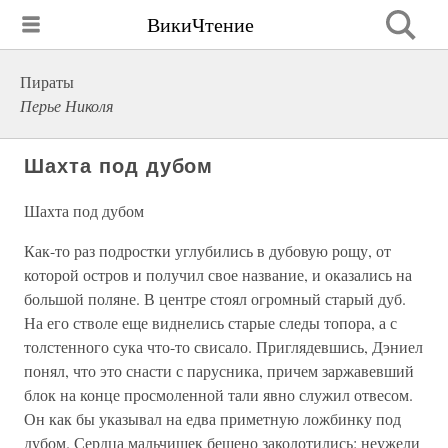
ВикиЧтение
Пираты
Перье Николя
Шахта под дубом
Шахта под дубом
Как-то раз подростки углубились в дубовую рощу, от
которой остров и получил свое название, и оказались на
большой поляне. В центре стоял огромный старый дуб.
На его стволе еще виднелись старые следы топора, а с
толстенного сука что-то свисало. Приглядевшись, Дэниел
понял, что это снасти с парусника, причем заржавевший
блок на конце просмоленной тали явно служил отвесом.
Он как бы указывал на едва приметную ложбинку под
дубом. Сердца мальчишек бешено заколотились: неужели