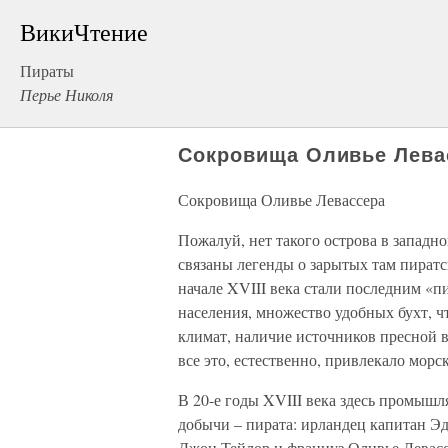
ВикиЧтение
Пираты
Перье Николя
Сокровища Оливье Лева
Сокровища Оливье Левассера
Пожалуй, нет такого острова в западн
связаны легенды о зарытых там пират
начале XVIII века стали последним «п
населения, множество удобных бухт, ч
климат, наличие источников пресной 
все это, естественно, привлекало морс
В 20-е годы XVIII века здесь промыш
добычи – пирата: ирландец капитан Э
Джон Тейлор и француз Оливье Левасс