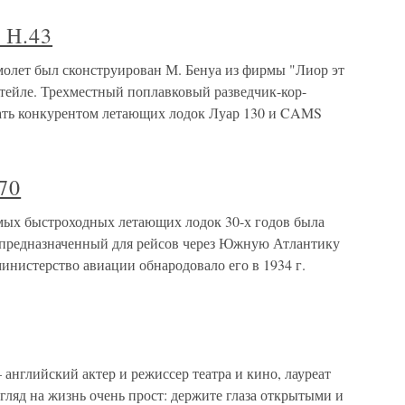
 Н.43
ет был сконструирован М. Бенуа из фирмы "Лиор эт
нтейле. Трехместный поплавковый разведчик-кор-
ать конкурентом летающих лодок Луар 130 и CAMS
70
х быстроходных летающих лодок 30-х годов была
т, предназначенный для рейсов через Южную Атлантику
министерство авиации обнародовало его в 1934 г.
нглийский актер и режиссер театра и кино, лауреат
гляд на жизнь очень прост: держите глаза открытыми и