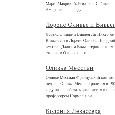
Мари, Маврикий, Реюньон, Сейшелы, К
Амиранты — всюду
Лоренс Оливье и Вивье
Лоренс Оливье и Вивьен Ли Никто не 
Вивьен Ли и Лоренс Оливье. По одной
вместе с Джоном Бакмастером, сыном Г
столиком Оливье и его
Оливье Мессиан
Оливье Мессиан Французский композит
педагог Оливье Мессиан родился в 190
году начал работать органистом в пар
профессором Нормальной
Колония Левассера