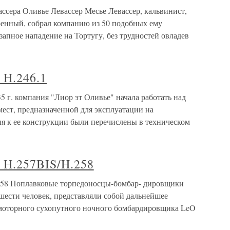
ссера Оливье Левассер Месье Левассер, кальвинист,
енный, собрал компанию из 50 подобных ему
запное нападение на Тортугу, без трудностей овладев
Н.246.1
. компания "Лиор эт Оливье" начала работать над
ест, предназначенной для эксплуатации на
ия к ее конструкции были перечислены в техническом
H.257BIS/H.258
8 Поплавковые торпедоносцы-бомбар- дировщики
шести человек, представляли собой дальнейшее
моторного сухопутного ночного бомбардировщика LeO