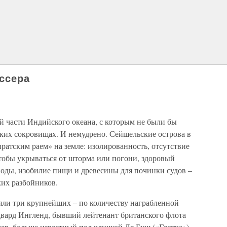
ссера
ой части Индийского океана, с которым не были бы
ских сокровищах. И немудрено. Сейшельские острова в
иратским раем» на земле: изолированность, отсутствие
тобы укрываться от шторма или погони, здоровый
воды, изобилие пищи и древесины для починки судов –
ких разбойников.
ляли три крупнейших – по количеству награбленной
двард Ингленд, бывший лейтенант британского флота
ер, больше известный под кличкой Ля Буш («Глотка»).