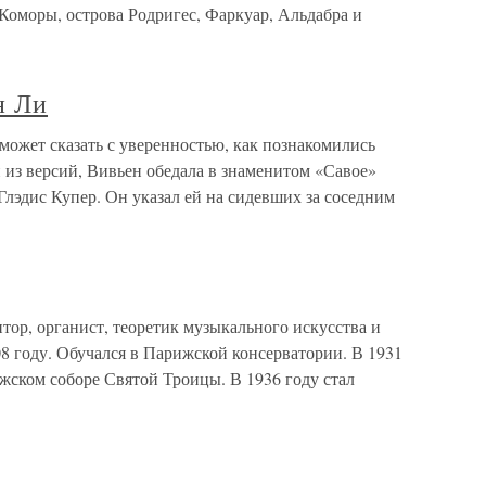
оморы, острова Родригес, Фаркуар, Альдабра и
н Ли
может сказать с уверенностью, как познакомились
 из версий, Вивьен обедала в знаменитом «Савое»
лэдис Купер. Он указал ей на сидевших за соседним
ор, органист, теоретик музыкального искусства и
8 году. Обучался в Парижской консерватории. В 1931
ижском соборе Святой Троицы. В 1936 году стал