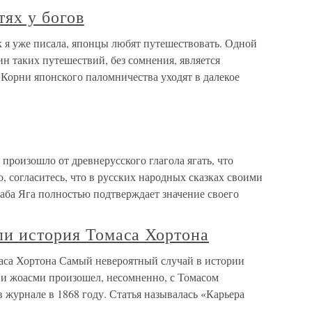
ях у богов
к я уже писала, японцы любят путешествовать. Одной
н таких путешествий, без сомнения, является
 Корни японского паломничества уходят в далекое
а произошло от древнерусского глагола ягать, что
о, согласитесь, что в русских народных сказках своими
аба Яга полностью подтверждает значение своего
ли история Томаса Хортона
маса Хортона Самый невероятный случай в истории
и жоасми произошел, несомненно, с Томасом
 журнале в 1868 году. Статья называлась «Карьера