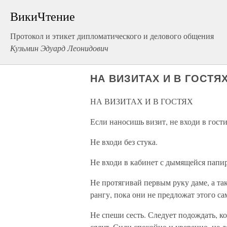
ВикиЧтение
Протокол и этикет дипломатического и делового общения
Кузьмин Эдуард Леонидович
НА ВИЗИТАХ И В ГОСТЯ
НА ВИЗИТАХ И В ГОСТЯХ
Если наносишь визит, не входи в гости
Не входи без стука.
Не входи в кабинет с дымящейся папи
Не протягивай первым руку даме, а так
рангу, пока они не предложат этого са
Не спеши сесть. Следует подождать, ко
сядут. Сиди спокойно и уверенно, не