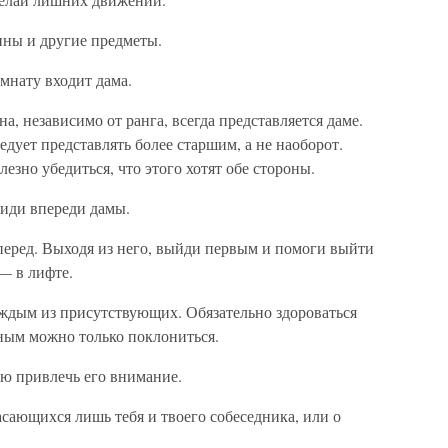
ины и другие предметы.
омнату входит дама.
, независимо от ранга, всегда представляется даме.
дует представлять более старшим, а не наоборот.
езно убедиться, что этого хотят обе стороны.
 иди впереди дамы.
перед. Выходя из него, выйди первым и помоги выйти
 — в лифте.
каждым из присутствующих. Обязательно здороваться
ьным можно только поклониться.
ью привлечь его внимание.
асающихся лишь тебя и твоего собеседника, или о