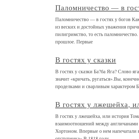
Паломничество — в гост
Паломничество — в гостях у богов Ка
из веских и достойных уважения причи
пилигримство, то есть паломничество.
прошлое. Первые
В гостях у сказки
В гостях у сказки Ба?ба Яга? Слово яг
значит «кричать, ругаться».Вы, конечн
проделками и сварливым характером Б
В гостях у лжешейха, и
В гостях у лжешейха, или история То
взаимоотношений между англичанами 
Хортоном. Впервые о нем напечатали в
отступника».В 1818 году