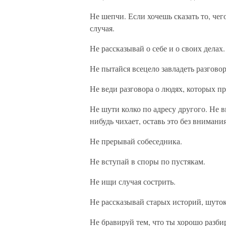
Не шепчи. Если хочешь сказать то, чег
случая.
Не рассказывай о себе и о своих делах.
Не пытайся всецело завладеть разгово
Не веди разговора о людях, которых п
Не шути колко по адресу другого. Не 
нибудь чихает, оставь это без внимания
Не прерывай собеседника.
Не вступай в споры по пустякам.
Не ищи случая сострить.
Не рассказывай старых историй, шуток
Не бравируй тем, что ты хорошо разбир