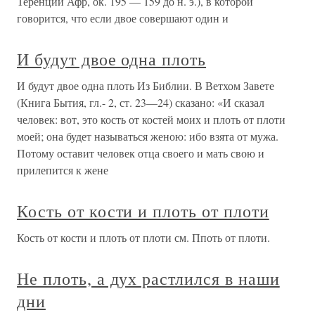
Теренций Афр, ок. 195 — 159 до н. э.), в которой
говорится, что если двое совершают один и
И будут двое одна плоть
И будут двое одна плоть Из Библии. В Ветхом Завете
(Книга Бытия, гл.- 2, ст. 23—24) сказано: «И сказал
человек: вот, это кость от костей моих и плоть от плоти
моей; она будет называться женою: ибо взята от мужа.
Потому оставит человек отца своего и мать свою и
прилепится к жене
Кость от кости и плоть от плоти
Кость от кости и плоть от плоти см. Ппоть от плоти.
Не плоть, а дух растлился в наши
дни