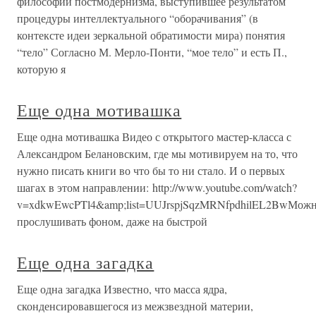
философии постмодернизма, выступившее результатом
процедуры интеллектуального “оборачивания” (в
контексте идеи зеркальной обратимости мира) понятия
“тело” Согласно М. Мерло-Понти, “мое тело” и есть П.,
которую я
Еще одна мотивашка
Еще одна мотивашка Видео с открытого мастер-класса с
Александром Белановским, где мы мотивируем на то, что
нужно писать книги во что бы то ни стало. И о первых
шагах в этом направлении: http://www.youtube.com/watch?
v=xdkwEwcPTl4&amp;list=UUJrspjSqzMRNfpdhilEL2BwМож
прослушивать фоном, даже на быстрой
Еще одна загадка
Еще одна загадка Известно, что масса ядра,
сконденсировавшегося из межзвездной материи,