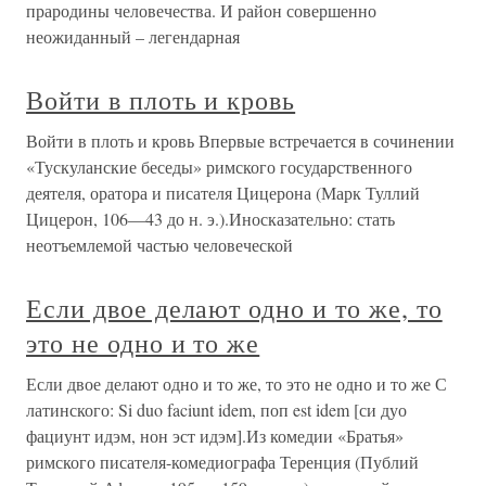
прародины человечества. И район совершенно
неожиданный – легендарная
Войти в плоть и кровь
Войти в плоть и кровь Впервые встречается в сочинении
«Тускуланские беседы» римского государственного
деятеля, оратора и писателя Цицерона (Марк Туллий
Цицерон, 106—43 до н. э.).Иносказательно: стать
неотъемлемой частью человеческой
Если двое делают одно и то же, то
это не одно и то же
Если двое делают одно и то же, то это не одно и то же С
латинского: Si duo faciunt idem, поп est idem [си дуо
фациунт идэм, нон эст идэм].Из комедии «Братья»
римского писателя-комедиографа Теренция (Публий