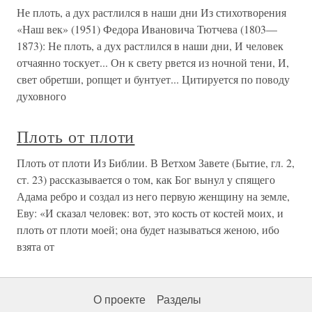
Не плоть, а дух растлился в наши дни Из стихотворения
«Наш век» (1951) Федора Ивановича Тютчева (1803—
1873): Не плоть, а дух растлился в наши дни, И человек
отчаянно тоскует... Он к свету рвется из ночной тени, И,
свет обретши, ропщет и бунтует... Цитируется по поводу
духовного
Плоть от плоти
Плоть от плоти Из Библии. В Ветхом Завете (Бытие, гл. 2,
ст. 23) рассказывается о том, как Бог вынул у спящего
Адама ребро и создал из него первую женщину на земле,
Еву: «И сказал человек: вот, это кость от костей моих, и
плоть от плоти моей; она будет называться женою, ибо
взята от
О проекте
Разделы