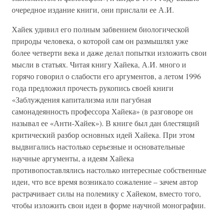
очередное издание книги, они прислали ее А.И.
Хайек удивил его полным забвением биологической
природы человека, о которой сам он размышлял уже
более четверти века и даже делал попытки изложить свои
мысли в статьях. Читая книгу Хайека, А.И. много и
горячо говорил о слабости его аргументов, а летом 1996
года предложил прочесть рукопись своей книги
«Заблуждения капитализма или пагубная
самонадеянность профессора Хайека» (в разговоре он
называл ее «Анти-Хайек»). В книге был дан блестящий
критический разбор основных идей Хайека. При этом
выдвигались настолько серьезные и основательные
научные аргументы, а идеям Хайека
противопоставлялись настолько интересные собственные
идеи, что все время возникало сожаление – зачем автор
растрачивает силы на полемику с Хайеком, вместо того,
чтобы изложить свои идеи в форме научной монографии.