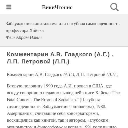
ВикиЧтение
Заблуждения капитализма или пагубная самонадеянность
профессора Хайека
Фет Абрам Ильич
Комментарии А.В. Гладкого (А.Г.) ,
Л.П. Петровой (Л.П.)
Комментарии А.В. Гладкого
(А.Г.)
, Л.П. Петровой
(Л.П.)
Вторую половину 1990 года А.И. провел в США, где
всюду говорили о недавно вышедшей книге Хайека “The
Fatal Conceit. The Errors of Socialism.” (Пагубная
самонадеянность. Заблуждения социализма), 1988.
Американцы, считавшие себя консерваторами,
восхищались как книгой, так и автором, «глубоким
экономистом и философом»; и когда в 1991 году вышло