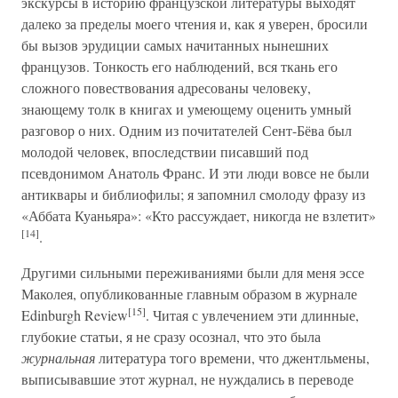
экскурсы в историю французской литературы выходят
далеко за пределы моего чтения и, как я уверен, бросили
бы вызов эрудиции самых начитанных нынешних
французов. Тонкость его наблюдений, вся ткань его
сложного повествования адресованы человеку,
знающему толк в книгах и умеющему оценить умный
разговор о них. Одним из почитателей Сент-Бёва был
молодой человек, впоследствии писавший под
псевдонимом Анатоль Франс. И эти люди вовсе не были
антиквары и библиофилы; я запомнил смолоду фразу из
«Аббата Куаньяра»: «Кто рассуждает, никогда не взлетит»
[14]
.
Другими сильными переживаниями были для меня эссе
Маколея, опубликованные главным образом в журнале
[15]
Edinburgh Review
. Читая с увлечением эти длинные,
глубокие статьи, я не сразу осознал, что это была
журнальная
литература того времени, что джентльмены,
выписывавшие этот журнал, не нуждались в переводе