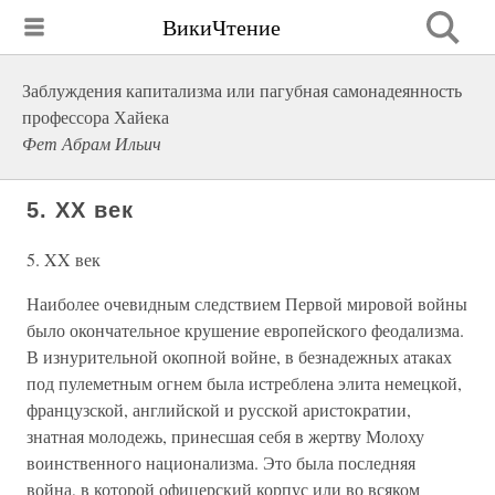
ВикиЧтение
Заблуждения капитализма или пагубная самонадеянность
профессора Хайека
Фет Абрам Ильич
5. XX век
5. XX век
Наиболее очевидным следствием Первой мировой войны
было окончательное крушение европейского феодализма.
В изнурительной окопной войне, в безнадежных атаках
под пулеметным огнем была истреблена элита немецкой,
французской, английской и русской аристократии,
знатная молодежь, принесшая себя в жертву Молоху
воинственного национализма. Это была последняя
война, в которой офицерский корпус или во всяком