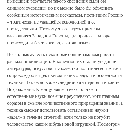
нынешней: результаты такого сравнения были бы
слишком очевидны, но их можно было бы объяснить
особенным историческим несчастьем, постигшим Россию
– трагически не удавшейся революцией и ее
последствиями. Поэтому я взял здесь примеры,
касающиеся Западной Европы, где процессы упадка
происходили без такого рода катаклизмов.
По-видимому, есть некоторые общие закономерности
распада цивилизаций. В конечной их стадии увядание
литературы, искусства и убожество политической жизни
сопровождаются расцветом точных наук и в особенности
техники. Так было в александрийский период и в конце
Возрождения. К концу нашего века точные и
естественные науки все еще преуспевают, хотя главным
образом в смысле количественного приращения знаний; а
техника сможет использовать оставленный наукой
«задел» в течение столетий, если только не погубит
человечество какой-нибудь новой игрушкой. Посмотрим