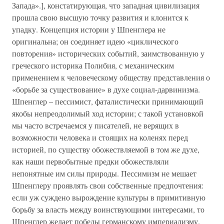
Запада».], констатирующая, что западная цивилизация
прошла свою высшую точку развития и клонится к
упадку. Концепция истории у Шпенглера не
оригинальна; он соединяет идею «циклического
повторения» исторических событий, заимствованную у
греческого историка Полибия, с механическим
применением к человеческому обществу представления о
«борьбе за существование» в духе социал-дарвинизма.
Шпенглер – пессимист, фаталистически принимающий
якобы непреодолимый ход истории; с такой установкой
мы часто встречаемся у писателей, не верящих в
возможности человека и стоящих на коленях перед
историей, по существу обожествляемой в том же духе,
как наши первобытные предки обожествляли
непонятные им силы природы. Пессимизм не мешает
Шпенглеру проявлять свои собственные предпочтения:
если уж суждено вырождение культуры в примитивную
борьбу за власть между воинствующими интересами, то
Шпенглер желает победы германскому империализму.