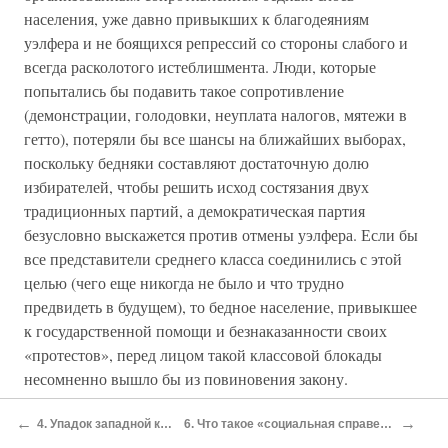
населения, уже давно привыкших к благодеяниям
уэлфера и не боящихся репрессий со стороны слабого и
всегда расколотого истеблишмента. Люди, которые
попытались бы подавить такое сопротивление
(демонстрации, голодовки, неуплата налогов, мятежи в
гетто), потеряли бы все шансы на ближайших выборах,
поскольку бедняки составляют достаточную долю
избирателей, чтобы решить исход состязания двух
традиционных партий, а демократическая партия
безусловно выскажется против отмены уэлфера. Если бы
все представители среднего класса соединились с этой
целью (чего еще никогда не было и что трудно
предвидеть в будущем), то бедное население, привыкшее
к государственной помощи и безнаказанности своих
«протестов», перед лицом такой классовой блокады
несомненно вышло бы из повиновения закону.
Понадобилось бы использование армейских частей,
←
→
кровопролитие привело бы к уступкам, и вернулись бы к
4. Упадок западной культуры
6. Что такое «социальная справедливость»?