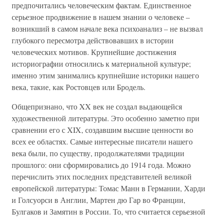
предпочитались человеческим фактам. Единственное
серьезное продвижение в нашем знании о человеке –
возникший в самом начале века психоанализ – не вызвал
глубокого пересмотра действовавших в истории
человеческих мотивов. Крупнейшие достижения
историографии относились к материальной культуре;
именно этим занимались крупнейшие историки нашего
века, такие, как Ростовцев или Бродель.
Общепризнано, что XX век не создал выдающейся
художественной литературы. Это особенно заметно при
сравнении его с XIX, создавшим высшие ценности во
всех ее областях. Самые интересные писатели нашего
века были, по существу, продолжателями традиции
прошлого: они сформировались до 1914 года. Можно
перечислить этих последних представителей великой
европейской литературы: Томас Манн в Германии, Харди
и Голсуорси в Англии, Мартен дю Гар во Франции,
Булгаков и Замятин в России. То, что считается серьезной