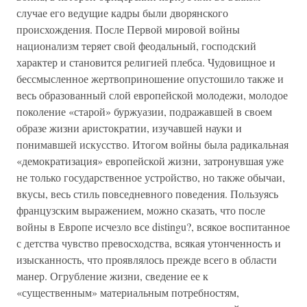
случае его ведущие кадры были дворянского
происхождения. После Первой мировой войны
национализм теряет свой феодальный, господский
характер и становится религией плебса. Чудовищное и
бессмысленное жертвоприношение опустошило также и
весь образованный слой европейской молодежи, молодое
поколение «старой» буржуазии, подражавшей в своем
образе жизни аристократии, изучавшей науки и
понимавшей искусство. Итогом войны была радикальная
«демократизация» европейской жизни, затронувшая уже
не только государственное устройство, но также обычаи,
вкусы, весь стиль повседневного поведения. Пользуясь
французским выражением, можно сказать, что после
войны в Европе исчезло все distingu?, всякое воспитанное
с детства чувство превосходства, всякая утонченность и
изысканность, что проявлялось прежде всего в области
манер. Огрубление жизни, сведение ее к
«существенным» материальным потребностям,