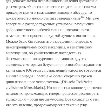
для доказательства невозможности явления достаточно
рассмотреть
одно
его логическое следствие, и если мы
приходим при его тщательном выводе к абсурду, то
[16]
доказательство можно считать завершенным
.Мы уже
говорили о распаде трудовых установок, разрушении
добросовестности рабочей силы и невозможности
изменить этот процесс покупкой лучшего воспитания.
Можно было бы говорить о разрушении природы, о
неконтролируемом росте населения, о генетическом
вырождении, об убийственных последствиях
бессмысленной конкуренции и о многих других
явлениях, с которыми безусловно неспособен справиться
капитализм [Об этом с потрясающей ясностью говорится
в книге Конрада Лоренца «Восемь смертных грехов
цивилизованного человечества» (Die acht Tods?nden
zivilisierten Menschkeit).]. Но логически вполне достаточно
из многих происходящих теперь процессов рассмотреть
только один –
рост преступности
. Все согласятся с тем,
что это явление, продолжающееся в течение ряда