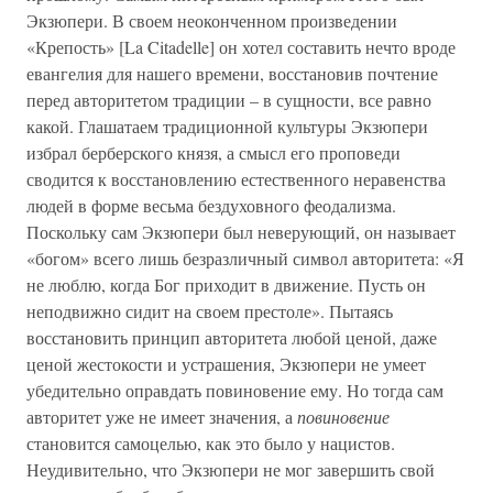
Экзюпери. В своем неоконченном произведении
«Крепость» [La Citadelle] он хотел составить нечто вроде
евангелия для нашего времени, восстановив почтение
перед авторитетом традиции – в сущности, все равно
какой. Глашатаем традиционной культуры Экзюпери
избрал берберского князя, а смысл его проповеди
сводится к восстановлению естественного неравенства
людей в форме весьма бездуховного феодализма.
Поскольку сам Экзюпери был неверующий, он называет
«богом» всего лишь безразличный символ авторитета: «Я
не люблю, когда Бог приходит в движение. Пусть он
неподвижно сидит на своем престоле». Пытаясь
восстановить принцип авторитета любой ценой, даже
ценой жестокости и устрашения, Экзюпери не умеет
убедительно оправдать повиновение ему. Но тогда сам
авторитет уже не имеет значения, а
повиновение
становится самоцелью, как это было у нацистов.
Неудивительно, что Экзюпери не мог завершить свой