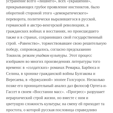
устранение всего «лишнего», всех «украшений»,
прикрывающих грубое проявление инстинктов, было
оборотной стороной этого «демократического»
переворота, политически выразившегося в русской,
германской и австро-венгерской революциях, в
гражданских войнах и восстаниях, но происшедшего
также и в странах, сохранивших свой государственный
строй. «Равенство», торжествовавшее свою решительную
победу, сопровождалось, согласно предсказанию
Токвиля, резким
упадком культуры
. Этот процесс
изображен во многих произведениях литературы того
времени: в «солдатских» романах Ремарка, Барбюса и
Селина, в хронике гражданской войны Булгакова и
Вересаева, в «буржуазной» эпопее Голсуорси. Несколько
позже его проницательный анализ дал философ Ортега-и-
Гассет в своем «Восстании масс». «Прогресс» разрушает
иерархический строй жизни, но вместе с ним и
цветущую сложность культуры; на смену ей приходит та
простота, о которой русская пословица справедливо