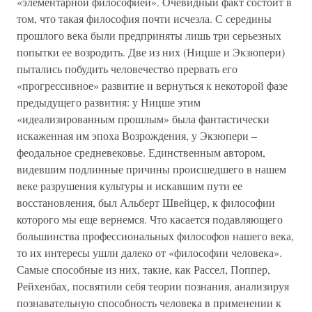
«элементарной философией». Очевидный факт состоит в
том, что такая философия почти исчезла. С середины
прошлого века были предприняты лишь три серьезных
попытки ее возродить. Две из них (Ницше и Экзюпери)
пытались побудить человечество прервать его
«прогрессивное» развитие и вернуться к некоторой фазе
предыдущего развития: у Ницше этим
«идеализированным прошлым» была фантастически
искаженная им эпоха Возрождения, у Экзюпери –
феодальное средневековье. Единственным автором,
видевшим подлинные причины происшедшего в нашем
веке разрушения культуры и искавшим пути ее
восстановления, был Альберт Швейцер, к философии
которого мы еще вернемся. Что касается подавляющего
большинства профессиональных философов нашего века,
то их интересы ушли далеко от «философии человека».
Самые способные из них, такие, как Рассел, Поппер,
Рейхенбах, посвятили себя теории познания, анализируя
познавательную способность человека в применении к