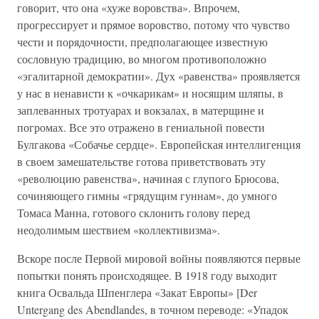
говорит, что она «хуже воровства». Впрочем,
прогрессирует и прямое воровство, потому что чувство
чести и порядочности, предполагающее известную
сословную традицию, во многом противоположно
«эгалитарной демократии». Дух «равенства» проявляется
у нас в ненависти к «очкарикам» и носящим шляпы, в
заплеванных тротуарах и вокзалах, в матерщине и
погромах. Все это отражено в гениальной повести
Булгакова «Собачье сердце». Европейская интеллигенция
в своем замешательстве готова приветствовать эту
«революцию равенства», начиная с глупого Брюсова,
сочиняющего гимны «грядущим гуннам», до умного
Томаса Манна, готового склонить голову перед
неодолимым шествием «коллективизма».
Вскоре после Первой мировой войны появляются первые
попытки понять происходящее. В 1918 году выходит
книга Освальда Шпенглера «Закат Европы» [Der
Untergang des Abendlandes, в точном переводе: «Упадок