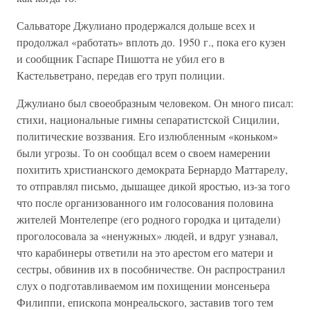
Сальваторе Джулиано продержался дольше всех и
продолжал «работать» вплоть до. 1950 г., пока его кузен
и сообщник Гаспаре Пишотта не убил его в
Кастельветрано, передав его труп полиции.
Джулиано был своеобразным человеком. Он много писал:
стихи, национальные гимны сепаратистской Сицилии,
политические воззвания. Его излюбленным «коньком»
были угрозы. То он сообщал всем о своем намерении
похитить христианского демократа Бернардо Маттарелу,
то отправлял письмо, дышащее дикой яростью, из-за того
что после организованного им голосования половина
жителей Монтелепре (его родного городка и цитадели)
проголосовала за «ненужных» людей, и вдруг узнавал,
что карабинеры ответили на это арестом его матери и
сестры, обвинив их в пособничестве. Он распространил
слух о подготавливаемом им похищении монсеньера
Филиппи, епископа монреальского, заставив того тем