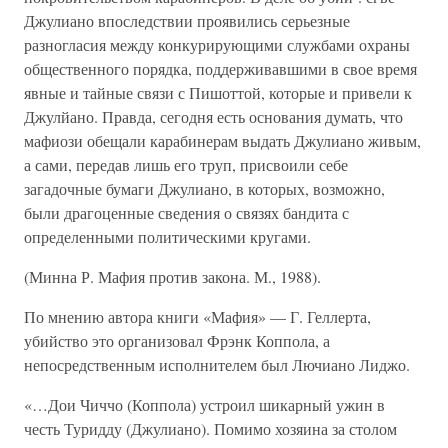
Джулиано впоследствии проявились серьезные
разногласия между конкурирующими службами охраны
общественного порядка, поддерживавшими в свое время
явные и тайные связи с Пишоттой, которые и привели к
Джулйано. Правда, сегодня есть основания думать, что
мафиози обещали карабинерам выдать Джулиано живым,
а сами, передав лишь его труп, присвоили себе
загадочные бумаги Джулиано, в которых, возможно,
были драгоценные сведения о связях бандита с
определенными политическими кругами.
(Минна Р. Мафия против закона. М., 1988).
По мнению автора книги «Мафия» — Г. Геллерта,
убийство это организовал Фрэнк Коппола, а
непосредственным исполнителем был Лючиано Лиджо.
«…Дои Чиччо (Коппола) устроил шикарный ужин в
честь Туридду (Джулиано). Помимо хозяина за столом