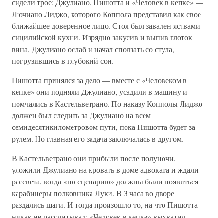
сидели трое: Джулиано, Пишотта и «Человек в кепке» —
Лючиано Лиджо, которого Коппола представил как свое
ближайшее доверенное лицо. Стол был завален яствами
сицилийской кухни. Изрядно закусив и выпив глоток
вина, Джулиано ослаб и начал сползать со стула,
погрузившись в глубокий сон.
Пишотта принялся за дело — вместе с «Человеком в
кепке» они подняли Джулиано, усадили в машину и
помчались в Кастельветрано. По наказу Копполы Лиджо
должен был следить за Джулиано на всем
семидесятикилометровом пути, пока Пишотта будет за
рулем. Но главная его задача заключалась в другом.
В Кастельветрано они прибыли после полуночи,
уложили Джулиано на кровать в доме адвоката и ждали
рассвета, когда «по сценарию» должны были появиться
карабинеры полковника Луки. В 3 часа во дворе
раздались шаги. И тогда произошло то, на что Пишотта
никак не рассчитывал: «Человек в кепке» выхватил