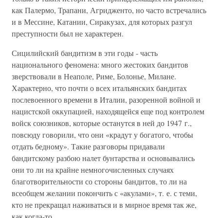
как Палермо, Трапани, Агридженто, но часто встречались
и в Мессине, Ката­нии, Сиракузах, для которых разгул
преступности был не характерен.
Сицилийский бандитизм в эти годы - часть
национального феномена: много жестоких бандитов
зверствовали в Неаполе, Риме, Болонье, Милане.
Характерно, что почти о всех итальянских бандитах
послевоенного времени в Италии, разоренной войной и
нацистской оккупацией, находящейся еще под контролем
войск союзников, которые останутся в ней до 1947 г.,
повсюду говорили, что они «крадут у богатого, чтобы
отдать бедному». Такие разговоры придавали
бандитскому разбою налет бунтарства и основывались
они то ли на крайне немногочисленных случаях
благотворительности со стороны бандитов, то ли на
всеобщем желании покончить с «акулами», т. е. с теми,
кто не прекращал наживаться и в мирное время так же,
как когда-то.