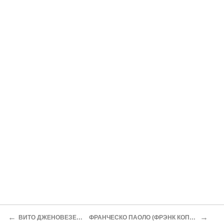
←
→
ВИТО ДЖЕНОВЕЗЕ — ТЕЛОХРАНИТЕЛЬ «СЧАСТЛИВЧИКА»
ФРАНЧЕСКО ПАОЛО (ФРЭНК КОППОЛА) — ХАРАКТЕРНАЯ ФИГУРА ПОСЛЕВОЕННЫХ ГАНГСТЕРОВ