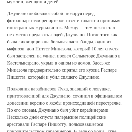
мужчин, женщин и детей.
Джулиано любовался собой, позируя перед
фотоаппаратами репортеров газет и галантно принимая
иностранных журналисток. Между — тем некто стал
незаметно предавать людей Джулиано. После того как
была ликвидирована большая часть банды, один из
мафиози, дон Нитгст Миназола, который 10 лет спустя
был застрелен на улице, провел Сальваторе Джулиаио в
Кастельвезрано, укрыв в одном из домов. Здесь же
Мииазола предварительно спрятал его кузена Гаспаре
Пишотта, который и убил спящего Джулиано.
Полковник карабинеров Лука, знавший о ловушке,
приготовленной для Джулиано, сочинил в официальном
донесении версию о якобы происходившей перестрелке.
По его словам, Джулиано был убит карабинерами.
Несколько дней спустя палермские полицейские
арестовали Гаспаре Пишотгу, пользовавшегося
покровительством карабинеров. В деле об убий-. сгве