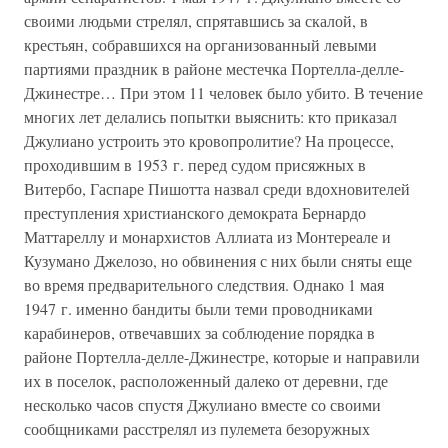
своими людьми стрелял, спрятавшись за скалой, в
крестьян, собравшихся на организованный левыми
партиями праздник в районе местечка Портелла-делле-
Джинестре… При этом 11 человек было убито. В течение
многих лет делались попытки выяснить: кто приказал
Джулиано устроить это кровопролитие? На процессе,
проходившим в 1953 г. перед судом присяжных в
Витербо, Гаспаре Пишотта назвал среди вдохновителей
преступления христианского демократа Бернардо
Маттареллу и монархистов Аллиата из Монтереале и
Кузумано Джелозо, но обвинения с них были сняты еще
во время предварительного следствия. Однако 1 мая
1947 г. именно бандиты были теми проводниками
карабинеров, отвечавших за соблюдение порядка в
районе Портелла-делле-Джинестре, которые и направили
их в поселок, расположенный далеко от деревни, где
несколько часов спустя Джулиано вместе со своими
сообщниками расстрелял из пулемета безоружных