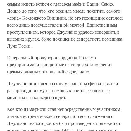
самым искать встреч с главарем мафии Ванни Сакко.
Дошло до того, что. его осенила мысль похитить самого
«дона» Ка-лоджеро Виццини, но это похищение осталось
всего лишь неосуществленной мечтой. Единственным
преступлением, которое Джулиано удалось совершить в
высоких кругах, было похищение сепаратиста помещика
Лучо Таски.
Генеральный прокурор и кардинал Палермо
предпринимали конкретные шаги дня установления
прямых, личных отношений с Джулиано.
Джулйано опирался на силу мафии, и мафиози каждый
раз приходили ему на помощь в наиболее сложные
моменты его карьеры бандита.
Кое-кто из мафиози стал непосредственным участником
личной встречи вождей сепаратистского движения с
Джулиано, на которой он был произведен в полковники
армии сепаратистов. 1 мая 1947 г. Джулиано вместе со