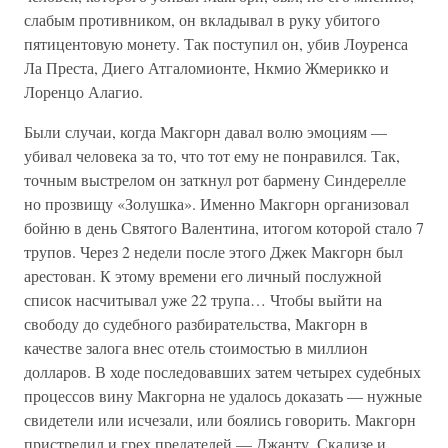
слабым противником, он вкладывал в руку убитого
пятицентовую монету. Так поступил он, убив Лоуренса
Ла Преста, Диего Атгаломионте, Нкмио Жмерикко и
Лоренцо Алагио.
Были случаи, когда Макгорн давал волю эмоциям —
убивал человека за то, что тот ему не понравился. Так,
точным выстрелом он заткнул рот бармену Синдерелле
но прозвищу «Золушка». Именно Макгорн организовал
бойню в день Святого Валентина, итогом которой стало 7
трупов. Через 2 недели после этого Джек Макгорн был
арестован. К этому времени его личный послужной
список насчитывал уже 22 трупа… Чтобы выйти на
свободу до судебного разбирательства, Макгорн в
качестве залога внес отель стоимостью в миллион
долларов. В ходе последовавших затем четырех судебных
процессов вину Макгорна не удалось доказать — нужные
свидетели или исчезали, или боялись говорить. Макгорн
пристрелил и грех предателей — Джанту, Скализе и