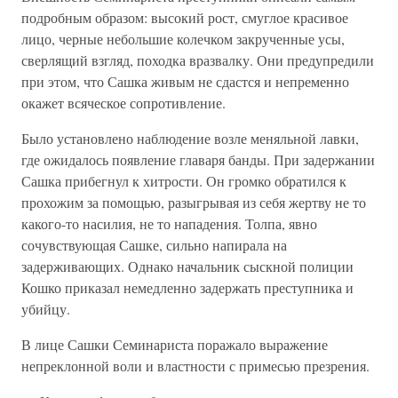
подробным образом: высокий рост, смуглое красивое
лицо, черные небольшие колечком закрученные усы,
сверлящий взгляд, походка вразвалку. Они предупредили
при этом, что Сашка живым не сдастся и непременно
окажет всяческое сопротивление.
Было установлено наблюдение возле меняльной лавки,
где ожидалось появление главаря банды. При задержании
Сашка прибегнул к хитрости. Он громко обратился к
прохожим за помощью, разыгрывая из себя жертву не то
какого-то насилия, не то нападения. Толпа, явно
сочувствующая Сашке, сильно напирала на
задерживающих. Однако начальник сыскной полиции
Кошко приказал немедленно задержать преступника и
убийцу.
В лице Сашки Семинариста поражало выражение
непреклонной воли и властности с примесью презрения.