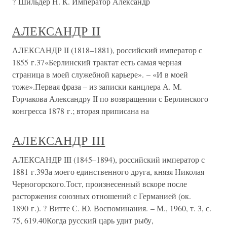
? Шильдер Н. К. Император Александр
АЛЕКСАНДР II
АЛЕКСАНДР II (1818–1881), российский император с
1855 г.37«Берлинский трактат есть самая черная
страница в моей служебной карьере». – «И в моей
тоже».Первая фраза – из записки канцлера А. М.
Горчакова Александру II по возвращении с Берлинского
конгресса 1878 г.; вторая приписана на
АЛЕКСАНДР III
АЛЕКСАНДР III (1845–1894), российский император с
1881 г.39За моего единственного друга, князя Николая
Черногорского.Тост, произнесенный вскоре после
расторжения союзных отношений с Германией (ок.
1890 г.). ? Витте С. Ю. Воспоминания. – М., 1960, т. 3, с.
75, 619.40Когда русский царь удит рыбу,