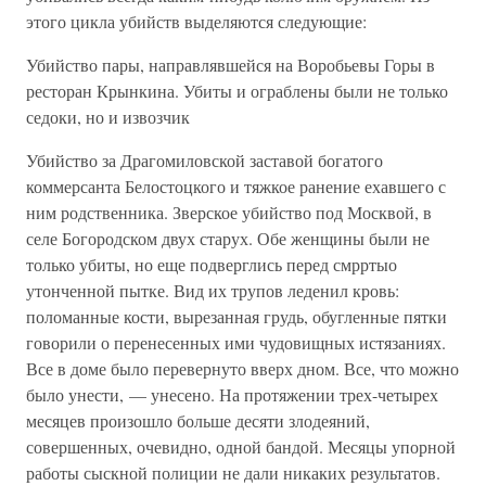
этого цикла убийств выделяются следующие:
Убийство пары, направлявшейся на Воробьевы Горы в
ресторан Крынкина. Убиты и ограблены были не только
седоки, но и извозчик
Убийство за Драгомиловской заставой богатого
коммерсанта Белостоцкого и тяжкое ранение ехавшего с
ним родственника. Зверское убийство под Москвой, в
селе Богородском двух старух. Обе женщины были не
только убиты, но еще подверглись перед смрртыо
утонченной пытке. Вид их трупов леденил кровь:
поломанные кости, вырезанная грудь, обугленные пятки
говорили о перенесенных ими чудовищных истязаниях.
Все в доме было перевернуто вверх дном. Все, что можно
было унести, — унесено. На протяжении трех-четырех
месяцев произошло больше десяти злодеяний,
совершенных, очевидно, одной бандой. Месяцы упорной
работы сыскной полиции не дали никаких результатов.