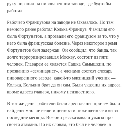
руку поранил на пивоваренном заводе, где будто бы
работал.
Рабочего Французова на заводе не Оказалось. Но там
немного ранее работал Колька-Француз. Фамилия его
была Фортунатов, а прозвали его французом за то, что у
него была французская болезнь. Через некоторое время
Фортунатов был задержан. Он сообщил, что банда, так
долго терроризировавшая Москву, состоит из пяти
человек. Главарем ее является Сашка Самышкин, по
прозванию «семинарист», а членами состоят слесарь
пивоваренного завода, какой-то мясницкий ученик —
Колька, Колькин брат да он сам. Были указаны их адреса,
кроме адреса главаря, никому неизвестного.
В тот же день грабители были арестованы, причем были
найдены многие вещи и ценности, похищенные ими за
последние месяцы. Все они рассказывали ужасы про
своего атамана. По их словам, это был не человек, а