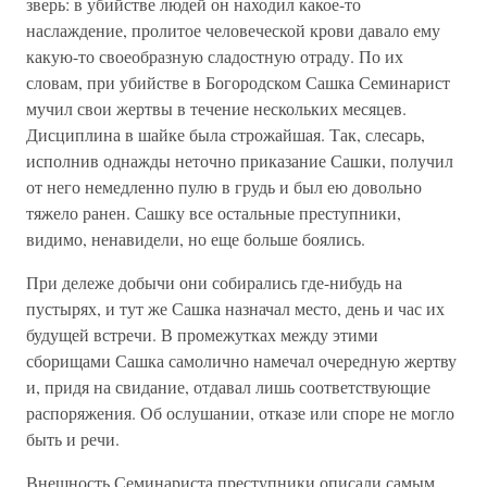
зверь: в убийстве людей он находил какое-то
наслаждение, пролитое человеческой крови давало ему
какую-то своеобразную сладостную отраду. По их
словам, при убийстве в Богородском Сашка Семинарист
мучил свои жертвы в течение нескольких месяцев.
Дисциплина в шайке была строжайшая. Так, слесарь,
исполнив однажды неточно приказание Сашки, получил
от него немедленно пулю в грудь и был ею довольно
тяжело ранен. Сашку все остальные преступники,
видимо, ненавидели, но еще больше боялись.
При дележе добычи они собирались где-нибудь на
пустырях, и тут же Сашка назначал место, день и час их
будущей встречи. В промежутках между этими
сборищами Сашка самолично намечал очередную жертву
и, придя на свидание, отдавал лишь соответствующие
распоряжения. Об ослушании, отказе или споре не могло
быть и речи.
Внешность Семинариста преступники описали самым