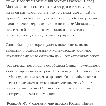
этаже. Из-за жары окна были открыты настежь. Перед
Михайловым на столе лежал маузер, и в тот момент,
когда он нагнулся поднять что-то с пола, скованный по
рукам Сашка быстро подскочил к столу, обеими руками
схватил револьвер, оглушил им по голове Михайлова,
после чего быстро прыгнул в окно и… очутился в
объятьях стоящего под окнами городового.
Сашка был приговорен судом к повешению, но по
амнистии, последовавшей к Романовскому юбилею,
наказание ему было смягчено до 20 лет каторжных работ.
Февральская революция освободила Сашку, пожелавшего
якобы отправиться на фронт На самом деле Сашка явился
в Москву, где принялся за прежнее. Он не забыл свести
счеты со слесарем и «мясницким учеником», убив их
обоих. Большевикам Сашка чем-то не угодил и был
расстрелян в 1920 г. в Москве;
(Кошко А. Ф. Уголовный мир царской России. Париж,