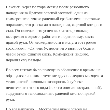
Наконец, через полтора месяца после разбойного
нападения за Драгомиловской заставой, один из
коммерсантов, тяжко раненный грабителями, настолько
оправился, что рассказал о нападении, жертвой которого
стал. Он поведал, что успел выхватить револьвер,
выстрелил в одного грабителя и поранил ему. кисть
правой руки. От неожиданности и испуга тот громко
воскликнул: «Ох, черт!», после чего завыл от боли и
левой рукой схватил кисть. Коммерсант, видимо,
поранил ему пальцы.
Во всех газетах было помещено обращение к врачам, не
обращался ли к ним в течение двух последних месяцев за
медицинской помощью низкорослый субъект
неинтеллигентного вида (так его описал пострадавший),
тщедушного телосложения с раненой кистью правой
руки.
Но все напрасно… Московские врачи совсем не