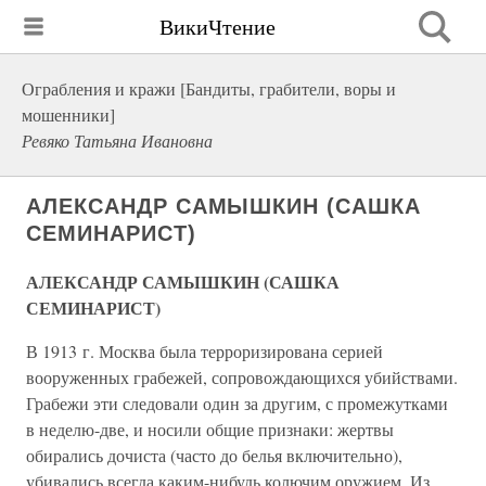
ВикиЧтение
Ограбления и кражи [Бандиты, грабители, воры и
мошенники]
Ревяко Татьяна Ивановна
АЛЕКСАНДР САМЫШКИН (САШКА
СЕМИНАРИСТ)
АЛЕКСАНДР САМЫШКИН (САШКА
СЕМИНАРИСТ)
В 1913 г. Москва была терроризирована серией
вооруженных грабежей, сопровождающихся убийствами.
Грабежи эти следовали один за другим, с промежутками
в неделю-две, и носили общие признаки: жертвы
обирались дочиста (часто до белья включительно),
убивались всегда каким-нибудь колючим оружием. Из