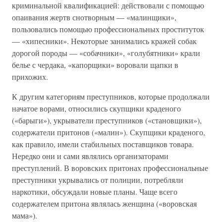
криминальной квалификацией: действовали с помощью
опаивания жертв снотворным — «малинщики»,
пользовались помощью профессиональных проституток
— «хипесники». Некоторые занимались кражей собак
дорогой породы — «собачники», «голубятники» крали
белье с чердака, «капорщики» воровали щапки в
прихожих.
К другим категориям преступников, которые продолжали
начатое ворами, относились скупщики краденого
(«барыги»), укрыватели преступников («становщики»),
содержатели притонов («малин»). Скупщики краденого,
как правило, имели стабильных поставщиков товара.
Нередко они и сами являлись организаторами
преступлений. В воровских притонах профессиональные
преступники укрывались от полиции, потребляли
наркотики, обсуждали новые планы. Чаще всего
содержателем притона являлась женщина («воровская
мама»).