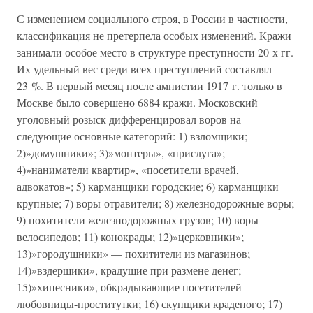
С изменением социального строя, в России в частности,
классификация не претерпела особых изменений. Кражи
занимали особое место в структуре преступности 20-х гг.
Их удельный вес среди всех преступлений составлял
23 %. В первый месяц после амнистии 1917 г. только в
Москве было совершено 6884 кражи. Московский
уголовный розыск дифференцировал воров на
следующие основные категорий: 1) взломщики;
2)»домушники»; 3)»монтеры», «прислуга»;
4)»наниматели квартир», «посетители врачей,
адвокатов»; 5) карманщики городские; 6) карманщики
крупные; 7) воры-отравители; 8) железнодорожные воры;
9) похитители железнодорожных грузов; 10) воры
велосипедов; 11) конокрады; 12)»церковники»;
13)»городушники» — похитители из магазинов;
14)»вздерщики», крадущие при размене денег;
15)»хипесники», обкрадывающие посетителей
любовницы-проститутки; 16) скупщики краденого; 17)