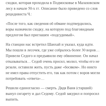
сходки, которая проходила в Подмосковье в Малаховском
лесу в начале 50-х гг. Описание было приведено со слов
рецидивиста Ч.:
«После того, как сведения об обмане подтвердились,
воры назначили сходку, на которую под благовидным
предлогом был приглашен «подсудимый».
На станции нас встретил Шанхай и указал, куда идти.
Мы пошли в лесочек, где уже собралось более 30 воров…
Привели Седого и предъявили ему обвинение. Он начал
отказываться… Седой очень просил, молил, чтобы его не
резали, оставили жить, пусть даже «босяком». Но никто
не имел права отпустить его, так как потом с воров могли
потребовать «ответа»…
Решили единогласно — смерть. Дядя Ваня (старший)
вынул сигарету и дал Седому. Седой закурил и попросил
выпить.