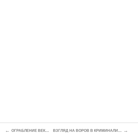
←
→
ОГРАБЛЕНИЕ ВЕКА ПО-НЕМЕЦКИ
ВЗГЛЯД НА ВОРОВ В КРИМИНАЛИСТИЧЕСКОЙ ЛИТЕРАТУРЕ