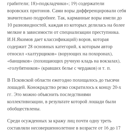
грабители; 18)»подкладчики»; 19) содержатели
воровских притонов. Сами воры дифференцировали себя
значительно подробнее. Так, карманные воры имели до
10 разновидностей, каждая из которых делилась на более
мелкие в зависимости от специализации преступника.
И.Н.Якимов дает классификаций) воров, которая
содержит 28 основных категорий, к которым автор
относил «халтурщиков» (ворующих на похоронах),
«банщиков» (похищающих ручную кладь на вокзалах),
«голубятников» (кравших белье с чердаков) и т. п.
В Псковской области ежегодно похищалось до тысячи
лошадей. Конокрадство резко сократилось к концу 20-х
гг. Это можно объяснить последствиями
коллективизации, в результате которой лошади были
обобществлены.
Среди осужденных за кражу лиц почти одну треть
составляли несовершеннолетние в возрасте от 16 до 17