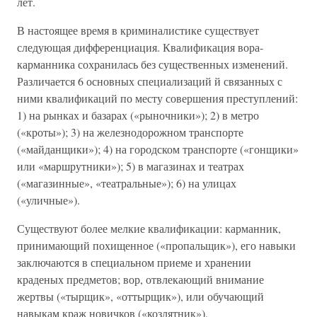
лет.
В настоящее время в криминалистике существует
следующая дифференциация. Квалификация вора-
карманника сохранилась без существенных изменений.
Различается 6 основных специализаций й связанных с
ними квалификаций по месту совершения преступлений:
1) на рынках и базарах («рыночники»); 2) в метро
(«кроты»); 3) на железнодорожном транспорте
(«майданщики»); 4) на городском транспорте («гонщики»
или «маршрутники»); 5) в магазинах и театрах
(«магазинные», «театральные»); 6) на улицах
(«уличные»).
Существуют более мелкие квалификации: карманник,
принимающий похищенное («пропальщик»), его навыки
заключаются в специальном приеме и хранении
краденых предметов; вор, отвлекающий внимание
жертвы («тырщик», «оттырщик»), или обучающий
навыкам краж новичков («козлятник»).