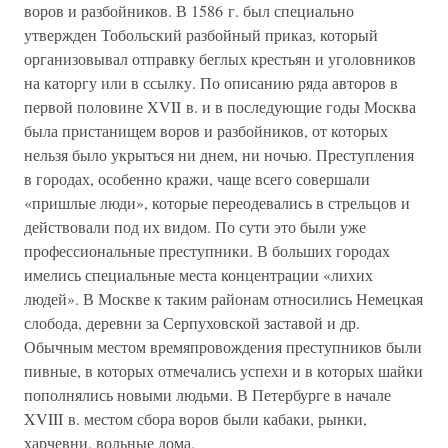
воров и разбойников. В 1586 г. был специально
утвержден Тобольский разбойный приказ, который
организовывал отправку беглых крестьян и уголовников
на каторгу или в ссылку. По описанию ряда авторов в
первой половине XVII в. и в последующие годы Москва
была пристанищем воров и разбойников, от которых
нельзя было укрыться ни днем, ни ночью. Преступления
в городах, особенно кражи, чаще всего совершали
«пришлые люди», которые переодевались в стрельцов и
действовали под их видом. По сути это были уже
профессиональные преступники. В больших городах
имелись специальные места концентрации «лихих
людей». В Москве к таким районам относились Немецкая
слобода, деревни за Серпуховской заставой и др.
Обычным местом времяпровождения преступников были
пивные, в которых отмечались успехи и в которых шайки
пополнялись новыми людьми. В Петербурге в начале
XVIII в. местом сбора воров были кабаки, рынки,
харчевни, вольные дома.