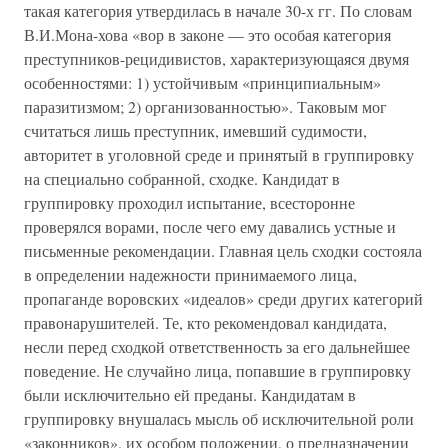
такая категория утвердилась в начале 30-х гг. По словам
В.И.Мона-хова «вор в законе — это особая категория
преступников-рецидивистов, характеризующаяся двумя
особенностями: 1) устойчивым «принципиальным»
паразитизмом; 2) организованностью». Таковым мог
считаться лишь преступник, имевший судимости,
авторитет в уголовной среде и принятый в группировку
на специально собранной, сходке. Кандидат в
группировку проходил испытание, всесторонне
проверялся ворами, после чего ему давались устные и
письменные рекомендации. Главная цель сходки состояла
в определении надежности принимаемого лица,
пропаганде воровских «идеалов» среди других категорий
правонарушителей. Те, кто рекомендовал кандидата,
несли перед сходкой ответственность за его дальнейшее
поведение. Не случайно лица, попавшие в группировку
были исключительно ей преданы. Кандидатам в
группировку внушалась мысль об исключительной роли
«законников», их особом положении, о предназначении