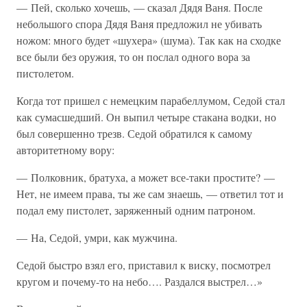
— Пей, сколько хочешь, — сказал Дядя Ваня. После
небольшого спора Дядя Ваня предложил не убивать
ножом: много будет «шухера» (шума). Так как на сходке
все были без оружия, то он послал одного вора за
пистолетом.
Когда тот пришел с немецким парабеллумом, Седой стал
как сумасшедший. Он выпил четыре стакана водки, но
был совершенно трезв. Седой обратился к самому
авторитетному вору:
— Полковник, братуха, а может все-таки простите? —
Нет, не имеем права, ты же сам знаешь, — ответил тот и
подал ему пистолет, заряженный одним патроном.
— На, Седой, умри, как мужчина.
Седой быстро взял его, приставил к виску, посмотрел
кругом и почему-то на небо…. Раздался выстрел…»