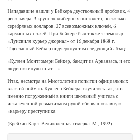
Нападавшие нашли у Бейкера двуствольный дробовик, 4
револьвера, 3 крупнокалиберных пистолета, несколько
серебряных долларов, 27 всевозможных ключей, 6
карманных ножей. При Бейкере был также экземпляр
«Луисвилл курьер джорнал» от 16 декабря 1868 г.
Тщеславный Бейкер подчеркнул там следующий абзац:
«Куллен Монтгомери Бейкер, бандит из Арканзаса, и его
люди покинули штат…»
Итак, несмотря на Многолетние попытки официальных
властей поймать Куллена Бейкера, случилось так, что
именно погруженный в книги школьный учитель с
искалеченной ревматизмом рукой оборвал «славную
«карьеру преступника.
(Брейхан Карл. Великолепная семерка. М., 1992).