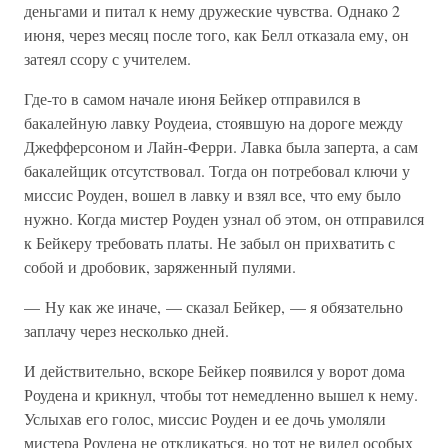
деньгами и питал к нему дружеские чувства. Однако 2
июня, через месяц после того, как Белл отказала ему, он
затеял ссору с учителем.
Где-то в самом начале июня Бейкер отправился в
бакалейную лавку Роудеиа, стоявшую на дороге между
Джефферсоном и Лайн-Ферри. Лавка была заперта, а сам
бакалейщик отсутствовал. Тогда он потребовал ключи у
миссис Роуден, вошел в лавку и взял все, что ему было
нужно. Когда мистер Роуден узнал об этом, он отправился
к Бейкеру требовать платы. Не забыл он прихватить с
собой и дробовик, заряженный пулями.
— Ну как же иначе, — сказал Бейкер, — я обязательно
заплачу через несколько дней.
И действительно, вскоре Бейкер появился у ворот дома
Роудена и крикнул, чтобы тот немедленно вышел к нему.
Услыхав его голос, миссис Роуден и ее дочь умоляли
мистера Роудена не откликаться, но тот не видел особых