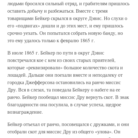
людьми бросился сильный отряд, и грабителям пришлось
оставить добычу и разбежаться. Вместе с тремя
товарищами Бейкер скрылся в округе Дэвис. Но слухи о
его «подвигах» дошли и до этих мест, и ему пришлось
срочно уехать. Он попытался собрать новую банду, но
это ему удалось только к февралю 1865 г.
В июле 1865 г. Бейкер по пути в округ Дэвис
повстречался кое с кем из своих старых приятелей,
которые «реквизировали» большое количество скота и
лошадей. Дальше они поехали вместе и неподалеку от
городка Джефферсона остановились на ранчо миссис
Дру. Вся в слезах, та поведала Бейкеру о набеге на ее
ранчо. Бейкер пообещал миссис Дру вернуть скот. В знак
благодарности она посулила, в случае успеха, щедрое
вознаграждение.
Бейкер отъехал от ранчо, посовещался с дружками, и они
отобрали скот для миссис Дру из общего «улова». Он