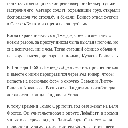
попытался вытащить свой револьвер, но Бейкер тут же
застрелил его. Четверо солдат, охранявшие груз, открыли
беспорядочную стрельбу и бежали. Бейкер отвел фургон
в Салфер-Боттом и спрятал свою добычу.
Когда охрана появилсь в Джефферсоне с известием о
новом разбое, за преступником была выслана погоня, но
она вернулась ни с чем. Тогда старший офицер объявил
награду в тысячу долларов за поимку Куллена Бейкера. -
К 1 ноября 1868 г. Бейкер собрал десяток приспешников
и вместе с ними переправился через Ред-Ривер, чтобы
напасть на несколько ферм в округах Севьер и Литтл-
Ривер в Арканзасе. В сшчках с бандитами погибли два
должностных лица: Эндрюс и Уиллс.
К тому времени Томас Орр почта год был женат на Белл
Фостер. Он учительствовал в округе Лафайетт, в восьми
милях к северо-западу от Лайи-Ферри. Он и его жена
проводили іу зиму в доме мистера Фостера, стоявшего в