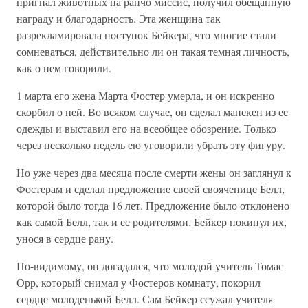
пригнал животных на ранчо миссис, получил обещанную
награду и благодарность. Эта женщина так
разрекламировала поступок Бейкера, что многие стали
сомневаться, действительно ли он такая темная личность,
как о нем говорили.
1 марта его жена Марта Фостер умерла, и он искренно
скорбил о ней. Во всяком случае, он сделал манекен из ее
одежды и выставил его на всеобщее обозрение. Только
через несколько недель ею уговорили убрать эту фигуру.
Но уже через два месяца после смерти жены он заглянул к
Фостерам и сделал предложение своей свояченице Белл,
которой было тогда 16 лет. Предложение было отклонено
как самой Белл, так и ее родителями. Бейкер покинул их,
унося в сердце рану.
По-видимому, он догадался, что молодой учитель Томас
Орр, который снимал у Фостеров комнату, покорил
сердце молоденькой Белл. Сам Бейкер ссужал учителя