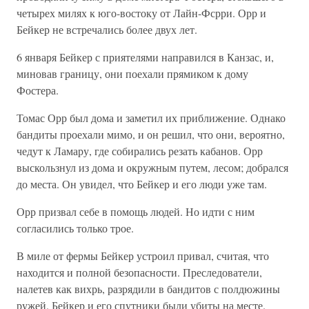
четырех милях к юго-востоку от Лайн-Фсрри. Орр и
Бейкер не встречались более двух лет.
6 января Бейкер с приятелями направился в Канзас, и,
миновав границу, они поехали прямиком к дому
Фостера.
Томас Орр был дома и заметил их приближение. Однако
бандиты проехали мимо, и он решил, что они, вероятно,
чедут к Ламару, где собирались резать кабанов. Орр
выскользнул из дома и окружным путем, лесом; добрался
до места. Он увидел, что Бейкер и его люди уже там.
Орр призвал себе в помощь людей. Но идти с ним
согласились только трое.
В миле от фермы Бейкер устроил привал, считая, что
находится и полной безопасности. Преследователи,
налетев как вихрь, разрядили в бандитов с полдюжины
ружей. Бейкер и его спутники были убиты на месте.