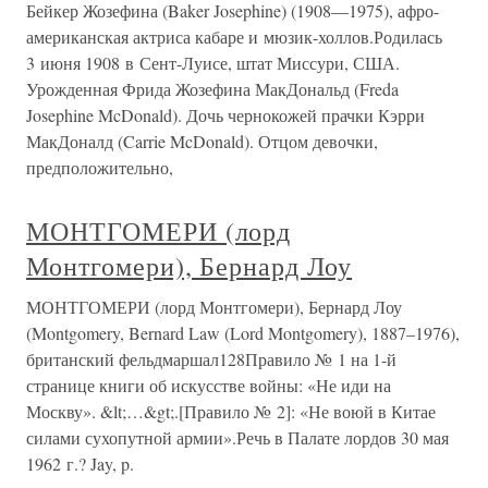
Бейкер Жозефина (Baker Josephine) (1908—1975), афро-
американская актриса кабаре и мюзик-холлов.Родилась
3 июня 1908 в Сент-Луисе, штат Миссури, США.
Урожденная Фрида Жозефина МакДональд (Freda
Josephine McDonald). Дочь чернокожей прачки Кэрри
МакДоналд (Carrie McDonald). Отцом девочки,
предположительно,
МОНТГОМЕРИ (лорд
Монтгомери), Бернард Лоу
МОНТГОМЕРИ (лорд Монтгомери), Бернард Лоу
(Montgomery, Bernard Law (Lord Montgomery), 1887–1976),
британский фельдмаршал128Правило № 1 на 1-й
странице книги об искусстве войны: «Не иди на
Москву». &lt;…&gt;.[Правило № 2]: «Не воюй в Китае
силами сухопутной армии».Речь в Палате лордов 30 мая
1962 г.? Jay, p.