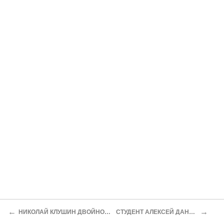
←
→
НИКОЛАЙ КЛУШИН ДВОЙНОЕ УБИЙСТВО ЗА 8 РУБЛЕЙ 25 КОПЕЕК
СТУДЕНТ АЛЕКСЕЙ ДАНИЛОВ ПОЧТИ ПО-ДОСТОЕВСКОМУ