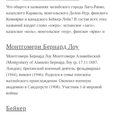
Что общего в названиях чилийского города Лаго-Ранко,
казахского Караколь, монгольского Долон-Нур, финского
Кемиярви и канадского Бейкер-Лейк? В состав всех этих
названий входит слово «озеро»: испанское «лаго»,
казахское «коль», монгольское «нур», финское «ярви» и
Монтгомери Бернард Лоу
Монтгомери Бернард Лоу Монтгомери Аламейнский
(Montgomery of Alamein) Бернард Лоу (р. 17.11.1887,
Лондон), британский военный деятель, фельдмаршал
(1944), виконт (1946). Родился в семье епископа
валлийского происхождения. Окончил военную
академию в Сандхерсте (1908). Участник 1-й мировой
войны
Бейкер