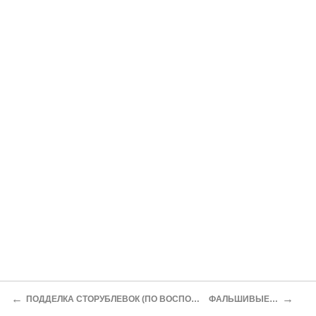
←
→
ПОДДЕЛКА СТОРУБЛЕВОК (ПО ВОСПОМИНАНИЯМ А.Ф.КОШКО)
ФАЛЬШИВЫЕ ДИПЛОМЫ