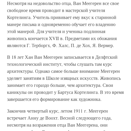
Несмотря на недовольство отца, Ван Меегерен все свое
свободное время проводит в мастерской учителя
Кортелинга. Учитель прививает ему вкус к старинной
манере письма и одновременно обучает его владению
этой манерой. Для учителя и ученика подлинная
живопись кончается XVII в. Предметами их обожания
являются Г. Терборгх, Ф. Халс, П. де Хох, Я. Вермер.
В 18 лет Хан Ван Меегерен записывается в Делфтский
технологический институт, чтобы слушать там курс
архитектуры. Однако самое больше внимание Меегерен
уделяет занятиям в Школе изящных искусств. Живопись
занимает его гораздо больше, чем архитектура. Свои
каникулы он проводит у Бартуса Кортелинга. В это время
завершается его формирование как художника.
Закончив четвертый курс, летом 1911 г. Меегерен
встречает Анну де Воохт. Весной следующего года,
несмотря на возражения отца Ван Меегерена, они