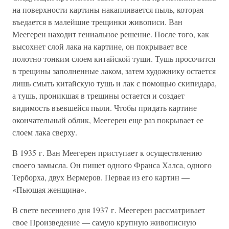
на поверхности картины накапливается пыль, которая
въедается в малейшие трещинки живописи. Ван
Меегерен находит гениальное решение. После того, как
высохнет слой лака на картине, он покрывает все
полотно тонким слоем китайской туши. Тушь просочится
в трещины заполненные лаком, затем художнику остается
лишь смыть китайскую тушь и лак с помощью скипидара,
а тушь, проникшая в трещины остается и создает
видимость въевшейся пыли. Чтобы придать картине
окончательный облик, Меегерен еще раз покрывает ее
слоем лака сверху.
В 1935 г. Ван Меегерен приступает к осуществлению
своего замысла. Он пишет одного Франса Халса, одного
Терборха, двух Вермеров. Первая из его картин —
«Пьющая женщина».
В свете весеннего дня 1937 г. Меегерен рассматривает
свое Произведение — самую крупную живописную