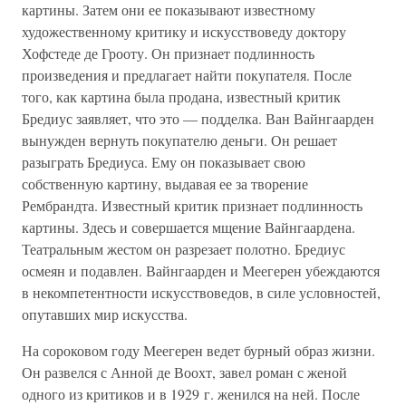
картины. Затем они ее показывают известному
художественному критику и искусствоведу доктору
Хофстеде де Грооту. Он признает подлинность
произведения и предлагает найти покупателя. После
того, как картина была продана, известный критик
Бредиус заявляет, что это — подделка. Ван Вайнгаарден
вынужден вернуть покупателю деньги. Он решает
разыграть Бредиуса. Ему он показывает свою
собственную картину, выдавая ее за творение
Рембрандта. Известный критик признает подлинность
картины. Здесь и совершается мщение Вайнгаардена.
Театральным жестом он разрезает полотно. Бредиус
осмеян и подавлен. Вайнгаарден и Меегерен убеждаются
в некомпетентности искусствоведов, в силе условностей,
опутавших мир искусства.
На сороковом году Меегерен ведет бурный образ жизни.
Он развелся с Анной де Воохт, завел роман с женой
одного из критиков и в 1929 г. женился на ней. После