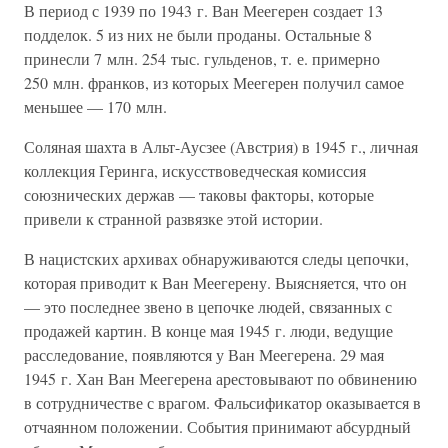
В период с 1939 по 1943 г. Ван Меегерен создает 13
подделок. 5 из них не были проданы. Остальные 8
принесли 7 млн. 254 тыс. гульденов, т. е. примерно
250 млн. франков, из которых Меегерен получил самое
меньшее — 170 млн.
Соляная шахта в Альт-Аусзее (Австрия) в 1945 г., личная
коллекция Геринга, искусствоведческая комиссия
союзнических держав — таковы факторы, которые
привели к странной развязке этой истории.
В нацистских архивах обнаруживаются следы цепочки,
которая приводит к Ван Меегерену. Выясняется, что он
— это последнее звено в цепочке людей, связанных с
продажей картин. В конце мая 1945 г. люди, ведущие
расследование, появляются у Ван Меегерена. 29 мая
1945 г. Хан Ван Меегерена арестовывают по обвинению
в сотрудничестве с врагом. Фальсификатор оказывается в
отчаянном положении. События принимают абсурдный