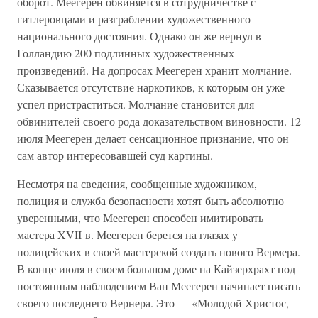
оборот. Меегерен обвиняется в сотрудничестве с
гитлеровцами и разграблении художественного
национального достояния. Однако он же вернул в
Голландию 200 подлинных художественных
произведений. На допросах Меегерен хранит молчание.
Сказывается отсутствие наркотиков, к которым он уже
успел пристраститься. Молчание становится для
обвинителей своего рода доказательством виновности. 12
июля Меегерен делает сенсационное признание, что он
сам автор интересовавшей суд картины.
Несмотря на сведения, сообщенные художником,
полиция и служба безопасности хотят быть абсолютно
уверенными, что Меегерен способен имитировать
мастера XVII в. Меегерен берется на глазах у
полицейских в своей мастерской создать нового Вермера.
В конце июля в своем большом доме на Кайзерхрахт под
постоянным наблюдением Ван Меегерен начинает писать
своего последнего Вернера. Это — «Молодой Христос,