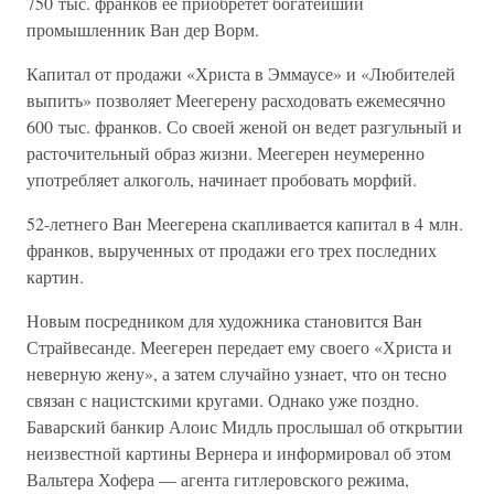
750 тыс. франков ее приобретет богатейший
промышленник Ван дер Ворм.
Капитал от продажи «Христа в Эммаусе» и «Любителей
выпить» позволяет Меегерену расходовать ежемесячно
600 тыс. франков. Со своей женой он ведет разгульный и
расточительный образ жизни. Меегерен неумеренно
употребляет алкоголь, начинает пробовать морфий.
52-летнего Ван Меегерена скапливается капитал в 4 млн.
франков, вырученных от продажи его трех последних
картин.
Новым посредником для художника становится Ван
Страйвесанде. Меегерен передает ему своего «Христа и
неверную жену», а затем случайно узнает, что он тесно
связан с нацистскими кругами. Однако уже поздно.
Баварский банкир Алоис Мидль прослышал об открытии
неизвестной картины Вернера и информировал об этом
Вальтера Хофера — агента гитлеровского режима,