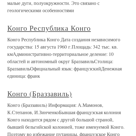
малые дуги, полуокружности. Это связано с
геологическими особенностями
Конго Республика Конго
Конго Республика Конго Дата создания независимого
государства: 15 августа 1960 г.Площадь: 342 тыс. кв.
кмАдминистративно-территориальное деление: 10
областей и автономный округ БраззавильСтолица:
БраззавильОфициальный язык: французскийДенежная
единица: франк
Конго (Браззавиль)
Конго (Браззавиль) Информация: А.Мамонов,
К.Степанов, И.ЗинченкоБывшая французская колония
Конго находится рядом с другой большой страной,
бывшей бельгийской колонией, тоже именуемой Конго.
Поэтому во избежание путаницы, французское Конго