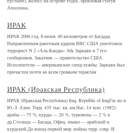
пустыне), Колосс на острове Родос, бронзовая статуя
Аполлона,
ИРАК
ИРАК 2006 год. 8 июня. 40 километров от Багдада.
Направленным ракетным ударом ВВС США уничтожен
террорист N 2 «Аль-Каиды» Абу Заркави и 7 его
сообщников. Заказчик — правительство США.
Исполнители — американские спецслужбы. Заркави был
причастен почти ко всем громким терактам
ИРАК (Иракская Республика)
ИРАК (Иракская Республика) Iraq. Republic of IraqГос-во в
Ю.-З. Азии. Терр. 435 тыс. кв. км.Нас. 14 млн. (1982):
арабы — 75 %, курды — 20 %, туркмены — 2 % и
др.Столица — Багдад. Офиц. языки — арабский и
курдский.До конца первой мир. войны терр. совр. И.