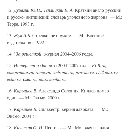
12.
Дубягин Ю.П., Теплицкий Е. А.
Краткий англо-русский
и русско- английский словарь уголовного жаргона. — М.:
Терра, 1993 г.
13
. Жук А.Б
. Стрелковое оружие. — М.: Военное
издательство, 1992 г.
14. "
За решеткой"
журнал 2004–2006 годы.
15.
Интернет-издания
за 2004–2007 годы.
FLB.ru,
compromat.ru, rome.ru, webzone.ru, pravda ru, civil.max.ru,
echo.ru, сми. ru, mass media.ru
16.
Карышев В.
Александр Солоник. Киллер номер
один. — М.: Эксмо, 2000 г.
17.
Карышев В.
Сильвестр: версия адвоката. — М.:
Эксмо, 2004 г.
18.
Киянская О. И.
Пестель — М.: Молодая гвардия,