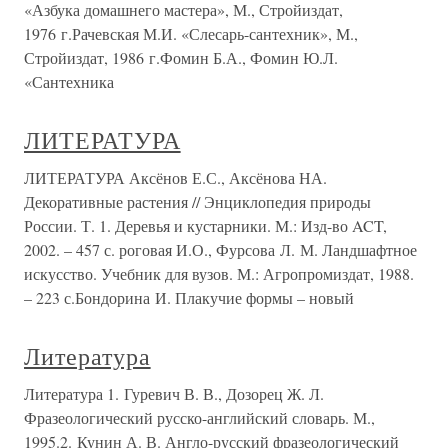
«Азбука домашнего мастера», М., Стройиздат,
1976 г.Рачевская М.И. «Слесарь-сантехник», М.,
Стройиздат, 1986 г.Фомин Б.А., Фомин Ю.Л.
«Сантехника
ЛИТЕРАТУРА
ЛИТЕРАТУРА Аксёнов Е.С., Аксёнова НА.
Декоративные растения // Энциклопедия природы
России. Т. 1. Деревья и кустарники. М.: Изд-во ACT,
2002. – 457 с. роговая И.О., Фурсова Л. М. Ландшафтное
искусство. Учебник для вузов. М.: Агропромиздат, 1988.
– 223 с.Бондорина И. Плакучие формы – новый
Литература
Литература 1. Гуревич В. В., Дозорец Ж. Л.
Фразеологический русско-английский словарь. М.,
1995.2. Кунин А. В. Англо-русский фразеологический