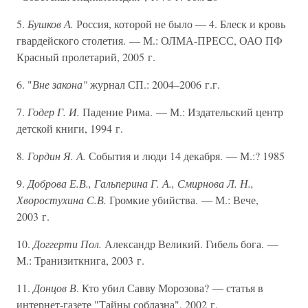
5.
Бушков А.
Россия, которой не было — 4. Блеск и кровь
гвардейского столетия. — М.: ОЛМА-ПРЕСС, ОАО ПФ
Красный пролетарий, 2005 г.
6. "
Вне закона"
журнал СП.: 2004–2006 г.г.
7.
Годер Г. И.
Падение Рима. — М.: Издательский центр
детской книги, 1994 г.
8
. Гордин Я. А.
События и люди 14 декабря. — М.:? 1985
9.
Доброва Е.В., Гальперина Г. А., Смирнова Л. Н.,
Хворостухина С.В.
Громкие убийства. — М.: Вече,
2003 г.
10.
Доггерти Пол.
Александр Великий. Гибель бога. —
М.: Транизиткнига, 2003 г.
11.
Донцов В
. Кто убил Савву Морозова? — статья в
интернет-газете "Тайны соблазна", 2002 г.