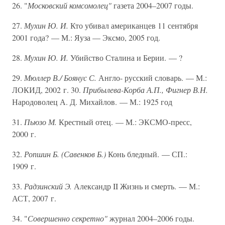
26. "
Московский комсомолец"
газета 2004–2007 годы.
27.
Мухин Ю. И.
Кто убивал американцев 11 сентября
2001 года? — М.: Яуза — Эксмо, 2005 год.
28.
Мухин Ю. И.
Убийство Сталина и Берии. — ?
29.
Мюллер В./ Боянус С.
Англо- русский словарь. — М.:
ЛОКИД, 2002 г. 30.
Прибылева-Корба А.П., Фигнер В.Н.
Народоволец А. Д. Михайлов. — М.: 1925 год
31.
Пьюзо М.
Крестный отец. — М.: ЭКСМО-пресс,
2000 г.
32.
Ропшин Б. (Савенков Б.)
Конь бледный. — СП.:
1909 г.
33.
Радзинский Э.
Александр II Жизнь и смерть. — М.:
АСТ, 2007 г.
34. "
Совершенно секретно"
журнал 2004–2006 годы.