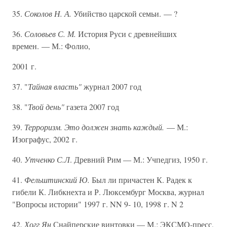
35.
Соколов Н. А.
Убийство царской семьи. — ?
36.
Соловьев С. М.
История Руси с древнейших
времен. — М.: Фолио,
2001 г.
37. "
Тайная власть"
журнал 2007 год
38. "
Твой день"
газета 2007 год
39.
Терроризм. Это должен знать каждый.
— М.:
Изографус, 2002 г.
40.
Утченко С.Л
. Древний Рим — М.: Учпедгиз, 1950 г.
41.
Фельштинский Ю.
Был ли причастен К. Радек к
гибели К. Либкнехта и Р. Люксембург Москва, журнал
"Вопросы истории" 1997 г. NN 9- 10, 1998 г. N 2
42.
Хогг Ян
Снайперские винтовки — М.: ЭКСМО-пресс,