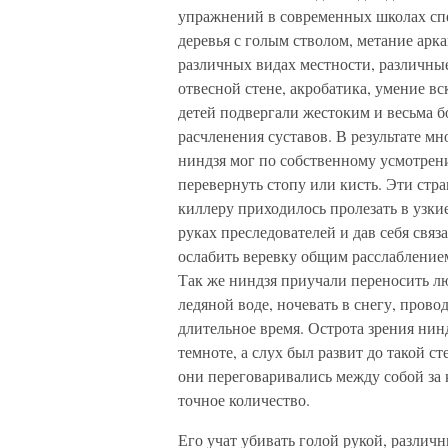
упражнений в современных школах спе
деревья с голым стволом, метание арка
различных видах местности, различные
отвесной стене, акробатика, умение вс
детей подвергали жестоким и весьма 
расчленения суставов. В результате м
ниндзя мог по собственному усмотрени
перевернуть стопу или кисть. Эти стр
киллеру приходилось пролезать в узки
руках преследователей и дав себя свя
ослабить веревку общим расслаблением
Так же ниндзя приучали переносить л
ледяной воде, ночевать в снегу, прово
длительное время. Острота зрения нин
темноте, а слух был развит до такой 
они переговаривались между собой за
точное количество.
Его учат убивать голой рукой, разли