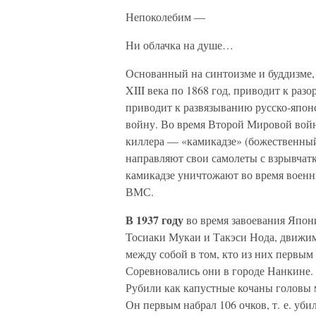
Непоколебим —
Ни облачка на душе…
Основанный на синтоизме и буддизме,
XIII века по 1868 год, приводит к ра
приводит к развязыванию русско-япо
войну. Во время Второй Мировой войн
киллера — «камикадзе» (божественный
направляют свои самолеты с взрывчатк
камикадзе уничтожают во время военн
ВМС.
В 1937 году
во время завоевания Япон
Тосиаки Мукаи и Такэси Нода, движи
между собой в том, кто из них первым 
Соревновались они в городе Нанкине.
Рубили как капустные кочаны головы 
Он первым набрал 106 очков, т. е. уби