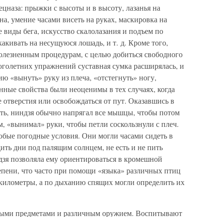
цназа: прыжки с высоты и в высоту, лазанья на
на, умение часами висеть на руках, маскировка на
 виды бега, искусство скалолазания и подъем по
какивать на несущуюся лошадь, и т. д. Кроме того,
болезненным процедурам, с целью добиться свободного
ноголетних упражнений суставная сумка расширялась, и
ю «вынуть» руку из плеча, «отстегнуть» ногу,
анные свойства были неоценимы в тех случаях, когда
е отверстия или освобождаться от пут. Оказавшись в
зать, ниндзя обычно напрягал все мышцы, чтобы потом
, «вынимал» руки, чтобы петли соскользнули с плеч.
юбые погодные условия. Они могли часами сидеть в
дить дни под палящим солнцем, не есть и не пить
дзя позволяла ему ориентироваться в кромешной
степени, что часто при помощи «языка» различных птиц
 километры, а по дыханию спящих могли определить их
чными предметами и различным оружием. Воспитывают