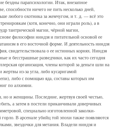
ие бездны парапсихологии. Итак, внезапное
ве, способности ничего не пить несколько дней,
ьше любого охотника за жемчугом, и т. д. — всё это
ренировкам (хотя, конечно, они играли роль), а в
удр тантрической магии, чёрной магии,
 основе философии ниндзя и питательной основой ее
танизм в его восточной форме. И деятельность ниндзя
фия, свидетельствовала о ее истинных корнях. Ниндзя
ые и бесстрашные разведчики, как их часто сегодня
иллерская организация, члены которой за деньги шли на
 жертвы из-за угла, либо кусаригамой
епи), либо с помощью яда, составы которых им
книг по алхимии.
, но и женщины. Последние, жертвуя своей честью,
 убить, а затем в постели приканчивали доверчивых
метровой, специально изготовленной заколки-
 горло. В арсенале убийц той эпохи также появляются
лками, звездочки для метания. Владели ниндзя и