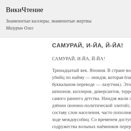
ВикиЧтение
Знаменитые киллеры, знаменитые жертвы
Мазурин Олег
САМУРАЙ, И-ЙА, Й-ЙА!
САМУРАЙ, И-ЙА, Й-ЙА!
Тринадцатый век. Япония. В стране во
убийц по найму — ниндзя, которая бла
буквальном переводе — лазутчик). Эт
шпионов, киллеров, диверсантов, терр
самого раннего детства. Ниндзя жил
дзёнин (военно-политической элитой),
составу слои населения, часто пополня
ходе междоусобиц. Со временем досту
содружества вольных наёмников перер