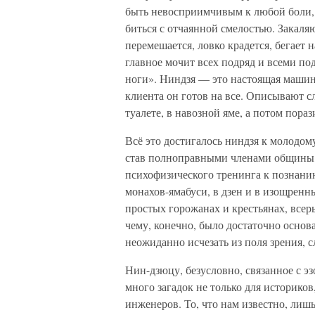
быть невосприимчивым к любой боли, 
биться с отчаянной смелостью. Закаля
перемешается, ловко крадется, бегает 
главное мочит всех подряд и всеми по
ноги». Ниндзя — это настоящая машина
клиента он готов на все. Описывают с
туалете, в навозной яме, а потом пораз
Всё это достигалось ниндзя к молодому
став полноправными членами общины,
психофизического тренинга к познани
монахов-ямабуси, в дзен и в изощренн
простых горожанах и крестьянах, всерь
чему, конечно, было достаточно основа
неожиданно исчезать из поля зрения, 
Нин-дзюцу, безусловно, связанное с э
много загадок не только для историков
инженеров. То, что нам известно, лишь