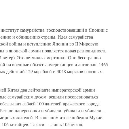
 институт самурайства, господствовавший в Японии с
зорению и обнищанию страны. Идея самурайства
нской войны и вступлению Японии во II Мировую
ы в японской армии появляется новая разновидность
 ветер). Это летчики- смертники. Они бесстрашно
ой на военные объекты американцев и англичан. 1465
ых действий 129 кораблей и 3048 моряков союзных
ией Китая два лейтенанта императорской армии
мые самурайским духом, решили посоревноваться
обезглавит саблей 100 жителей вражеского города.
 Бегали наперегонки и убивали, убивали и убивали…
мирных жителей. В конечном итоге победил Мукаи.
л 106 китайцев. Такэси — лишь 105 очков.