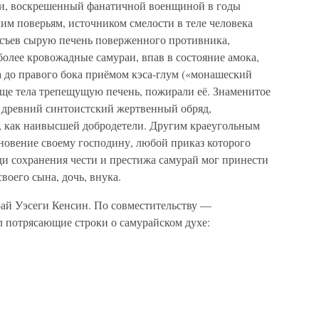
ри, воскрешенный фанатичной военщиной в годы
им поверьям, источником смелости в теле человека
, съев сырую печень поверженного противника,
олее кровожадные самураи, впав в состояние амока,
ча до правого бока приёмом кэса-глум («монашеский
еще тела трепещущую печень, пожирали её. Знаменитое
й древний синтоистский жертвенный обряд,
, как наивысшей добродетели. Другим краеугольным
новение своему господину, любой приказ которого
ди сохранения чести и престижа самурай мог принести
своего сына, дочь, внука.
ай Уэсеги Кенсин. По совместительству —
л потрясающие строки о самурайском духе: