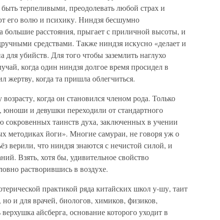
быть терпеливыми, преодолевать любой страх и
ют его волю и психику. Ниндзя бесшумно
на большие расстояния, прыгает с приличной высоты, и
дручными средствами. Также ниндзя искусно «делает и
 для убийств. Для того чтобы заземлить наглухо
лучай, когда один ниндзя долгое время просидел в
ил жертву, когда та пришла облегчиться.
 возрасту, когда он становился членом рода. Только
 юноши и девушки переходили от стандартного
ю сокровенных таинств духа, заключенных в учении
ых методиках йоги». Многие самураи, не говоря уж о
ёз верили, что ниндзя знаются с нечистой силой, и
ний. Взять, хотя бы, удивительное свойство
словно растворившись в воздухе.
зотерической практикой ряда китайских школ у-шу, таит
, но и для врачей, биологов, химиков, физиков,
 верхушка айсберга, основание которого уходит в