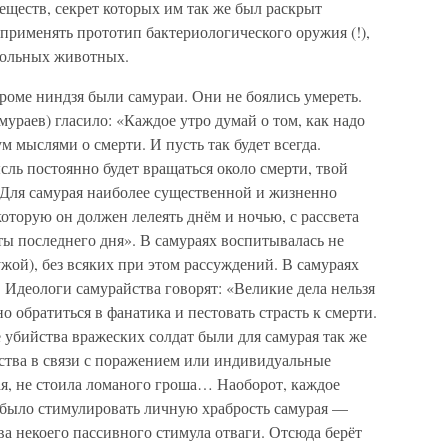
ществ, секрет которых им так же был раскрыт
применять прототип бактериологического оружия (!),
 больных животных.
оме ниндзя были самураи. Они не боялись умереть.
мураев) гласило: «Каждое утро думай о том, как надо
 мыслями о смерти. И пусть так будет всегда.
сль постоянно будет вращаться около смерти, твой
Для самурая наиболее существенной и жизненно
которую он должен лелеять днём и ночью, с рассвета
ты последнего дня». В самураях воспитывалась не
ужой), без всяких при этом рассуждений. В самураях
. Идеологи самурайства говорят: «Великие дела нельзя
 обратиться в фанатика и пестовать страсть к смерти.
 убийства вражеских солдат были для самурая так же
йства в связи с поражением или индивидуальные
рая, не стоила ломаного гроша… Наоборот, каждое
 было стимулировать личную храбрость самурая —
ва некоего пассивного стимула отваги. Отсюда берёт