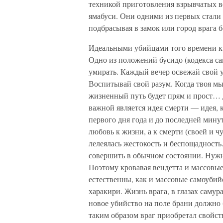
техникой приготовления взрывчатых ве
ямабуси. Они одними из первых стали 
подбрасывая в замок или город врага
Идеальными убийцами того времени кр
Одно из положений бусидо (кодекса са
умирать. Каждый вечер освежай свой ум
Воспитывай свой разум. Когда твоя мы
жизненный путь будет прям и прост… 
важной является идея смерти — идея, 
первого дня года и до последней мину
любовь к жизни, а к смерти (своей и ч
лелеялась жестокость и беспощадность
совершить в обычном состоянии. Нужно
Поэтому кровавая вендетта и массовые
естественны, как и массовые самоуби
харакири. Жизнь врага, в глазах саму
новое убийство на поле брани должно
таким образом враг приобретал свойст