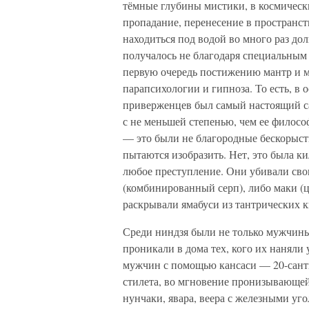
тёмные глубины мистики, в космическ
пропадание, перенесение в пространст
находиться под водой во много раз дол
получалось не благодаря специальным т
первую очередь постижению мантр и м
парапсихологии и гипноза. То есть, в
приверженцев был самый настоящий са
с не меньшей степенью, чем ее филосо
— это были не благородные бескорыстн
пытаются изобразить. Нет, это была к
любое преступление. Они убивали свои
(комбинированный серп), либо маки (ц
раскрывали ямабуси из тантрических 
Среди ниндзя были не только мужчины
проникали в дома тех, кого их наняли
мужчин с помощью кансаси — 20-санти
стилета, во мгновение пронизывающей
нунчаки, явара, веера с железными уго