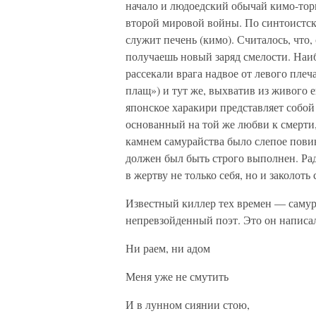
начало и людоедский обычай кимо-то
второй мировой войны. По синтоистск
служит печень (кимо). Считалось, что
получаешь новый заряд смелости. Наиб
рассекали врага надвое от левого пле
плащ») и тут же, выхватив из живого 
японское харакири представляет собо
основанный на той же любви к смерти
камнем самурайства было слепое пови
должен был быть строго выполнен. Ра
в жертву не только себя, но и заколоть 
Известный киллер тех времен — самур
непревзойденный поэт. Это он написа
Ни раем, ни адом
Меня уже не смутить
И в лунном сиянии стою,