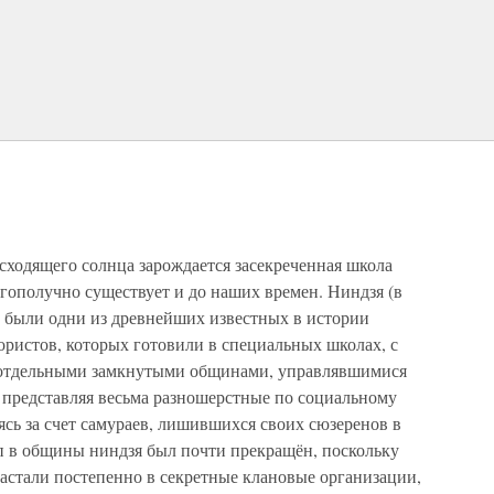
сходящего солнца зарождается засекреченная школа
гополучно существует и до наших времен. Ниндзя (в
о были одни из древнейших известных в истории
ористов, которых готовили в специальных школах, с
и отдельными замкнутыми общинами, управлявшимися
 представляя весьма разношерстные по социальному
ясь за счет самураев, лишившихся своих сюзеренов в
п в общины ниндзя был почти прекращён, поскольку
астали постепенно в секретные клановые организации,