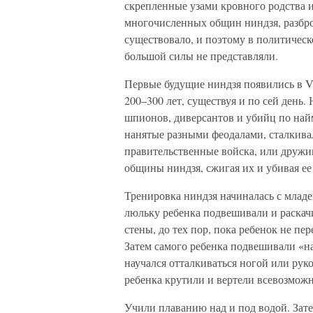
скрепленные узами кровного родства 
многочисленных общин ниндзя, разбро
существовало, и поэтому в политическ
большой силы не представляли.
Первые будущие ниндзя появились в VI
200–300 лет, существуя и по сей день
шпионов, диверсантов и убийц по найм
нанятые разными феодалами, сталкива
правительственные войска, или дружи
общины ниндзя, сжигая их и убивая ее 
Тренировка ниндзя начиналась с младе
люльку ребенка подвешивали и раскачи
стены, до тех пор, пока ребенок не пе
Затем самого ребенка подвешивали «на
научался отталкиваться ногой или руко
ребенка крутили и вертели всевозмож
Учили плаванию над и под водой. Зат