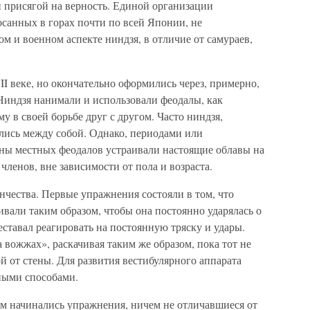
и присягой на верность. Единой организации
санных в горах почти по всей Японии, не
ом и военном аспекте ниндзя, в отличие от самураев,
I веке, но окончательно оформились через, примерно,
. Ниндзя нанимали и использовали феодалы, как
у в своей борьбе друг с другом. Часто ниндзя,
лись между собой. Однако, периодами или
ны местных феодалов устраивали настоящие облавы на
членов, вне зависимости от пола и возраста.
нчества. Первые упражнения состояли в том, что
вали таким образом, чтобы она постоянно ударялась о
реставал реагировать на постоянную тряску и удары.
 вожжах», раскачивая таким же образом, пока тот не
й от стены. Для развития вестибулярного аппарата
ными способами.
ем начинались упражнения, ничем не отличавшиеся от