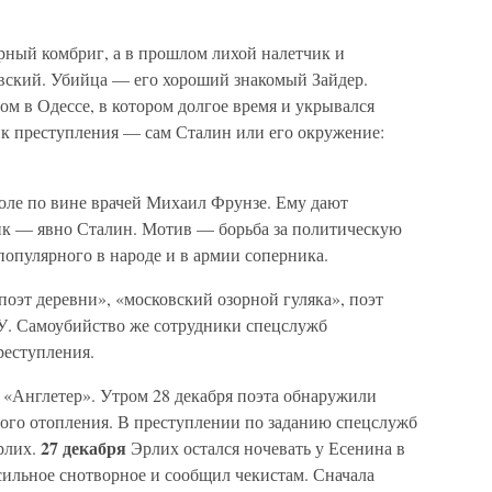
арный комбриг, а в прошлом лихой налетчик и
вский. Убийца — его хороший знакомый Зайдер.
ом в Одессе, в котором долгое время и укрывался
ик преступления — сам Сталин или его окружение:
толе по вине врачей Михаил Фрунзе. Ему дают
ик — явно Сталин. Мотив — борьба за политическую
популярного в народе и в армии соперника.
поэт деревни», «московский озорной гуляка», поэт
У. Самоубийство же сотрудники спецслужб
реступления.
 «Англетер». Утром 28 декабря поэта обнаружили
ного отопления. В преступлении по заданию спецслужб
27 декабря
рлих.
Эрлих остался ночевать у Есенина в
сильное снотворное и сообщил чекистам. Сначала