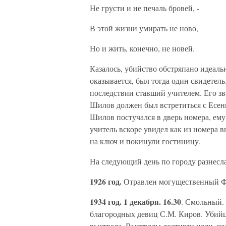
Не грусти и не печаль бровей, -
В этой жизни умирать не ново,
Но и жить, конечно, не новей.
Казалось, убийство обстряпано идеальн
оказывается, был тогда один свидетель
последствии ставший учителем. Его зв
Шилов должен был встретиться с Есен
Шилов постучался в дверь номера, ему
учитель вскоре увидел как из номера 
на ключ и покинули гостиницу.
На следующий день по городу разнесла
1926 год.
Отравлен могущественный Фе
1934 год. 1 декабря. 16.30
. Смольный.
благородных девиц С.М. Киров. Убий
выстрела. Выстрелы достигли цели, че