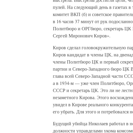
пулей. На следующий день в газетах 
комитет ВКП (б) и советское правитель
в 16 часов 37 минут от рук подосланн
Политбюро и ОРГбюро, секретарь ЦК 
Сергей Миронович Киров».
Киров сделал головокружительную парт
Киров кандидат в члены ЦК, на двенад
члены Политбюро ЦК и первый секрета
партии и Северо-Западного бюро ЦК В
глава всей Северо-Западной части СС
а в 1934-м — уже член Политбюро, Ор
СССР и секретарь ЦК. Это ли не лестн
незаметного Кирова. Этого восхождени
увидел в Кирове реального конкурента
его убрать. Для этого и потребовался
Будущий убийца Николаев работал в н
должности управделами укома комсомол