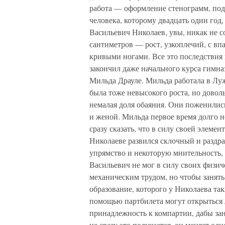
работа — оформление стенограмм, под
человека, которому двадцать один год
Васильевич Николаев, увы, никак не с
сантиметров — рост, узкоплечий, с в
кривыми ногами. Все это последствия п
закончил даже начального курса гимна
Мильда Драуле. Мильда работала в Лу
была тоже невысокого роста, но довол
немалая доля обаяния. Они поженилис
и женой. Мильда первое время долго не
сразу сказать, что в силу своей элем
Николаеве развился склочный и раздр
упрямство и некоторую мнительность,
Васильевич не мог в силу своих физи
механическим трудом, но чтобы занять
образование, которого у Николаева так
помощью партбилета могут открыться 
принадлежность к компартии, дабы за
не сразу это получается, он меняет одн