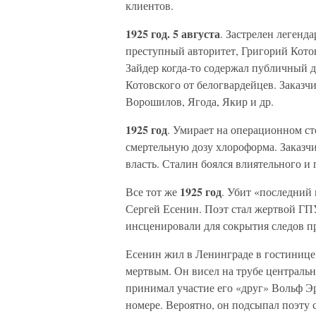
клиентов.
1925 год. 5 августа
. Застрелен легенд
преступный авторитет, Григорий Кото
Зайдер когда-то содержал публичный д
Котовского от белогвардейцев. Заказч
Ворошилов, Ягода, Якир и др.
1925 год
. Умирает на операционном с
смертельную дозу хлороформа. Заказч
власть. Сталин боялся влиятельного и 
1925 год
Все тот же
. Убит «последний 
Сергей Есенин. Поэт стал жертвой ГП
инсценировали для сокрытия следов п
Есенин жил в Ленинграде в гостинице
мертвым. Он висел на трубе централь
принимал участие его «друг» Вольф Э
номере. Вероятно, он подсыпал поэту 