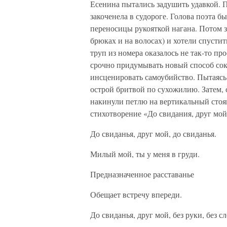
Есенина пытались задушить удавкой. П
закоченела в судороге. Голова поэта б
переносицы рукояткой нагана. Потом з
брюках и на волосах) и хотели спустит
труп из номера оказалось не так-то п
срочно придумывать новый способ сок
инсценировать самоубийство. Пытаяс
острой бритвой по сухожилию. Затем, 
накинули петлю на вертикальный стояк
стихотворение «До свидания, друг мо
До свиданья, друг мой, до свиданья.
Милый мой, ты у меня в груди.
Предназначенное расставанье
Обещает встречу впереди.
До свиданья, друг мой, без руки, без сл