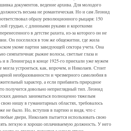
шивка документов, ведение архива. Для молодого
, должность весьма не романтическая. Но и сам Леонид
оответствовал образу революционного рыцаря: 150
палой грудью, с длинными руками и короткими
еренесенного в детстве рахита, из-за которого он не
зии. Он поселился в том же общежитии, где жила
жском укоме партии заведующей сектора учета. Она
ьно симпатичная: рыжие волосы, светлые глаза и
ь и в Ленинград в конце 1925-го приехали уже мужем
 могла устроиться, как, впрочем, и Николаев. Стоит
ентарной необразованности и чрезмерного самолюбия в
ажительный характер, а если прибавить природное
 то получится довольно неприглядный тип. Леонид
ческих данных заниматься полноценно тяжелым
 свою нишу в гуманитарных областях, требовалось
же не было. Но, вступив в партию и видя, что с
любые двери, Николаев пытается использовать свою
нять легкую и хорошо оплачиваемую должность. У него
о место за другим, ругается с начальством,