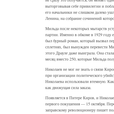
выторговывая себе привилегии и побла
его начальники не слишком далеко ушл
Ленина, на собрание сочинений которо
Мильда после некоторых мытарств уст
партии. Именно в обкоме в 1929 году 
был бурный роман, который вызвал пер
сплетнях, был вынужден перевести М
этого Драуле даже выиграла. Она стала
месяц вместо 250, которые Мильда пол
Николаев не мог не знать о связи Киро
при организации политического убийс
Николаева использовали втемную. Как
как движущая сила заказа.
Появляется в Питере Киров, и Николае
первого покушения — 15 октября. Пере
заправскому революционеру пишет пол