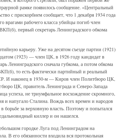
в траурной рамке появилось сообщение. «Центральный
ство с прискорбием сообщает, что 1 декабря 1934 года
ого врагами рабочего класса убийцы погиб член
ВКП(б), первый секретарь Ленинградского обкома
ийную карьеру. Уже на десятом съезде партии (1921)
цатом (1923) — член ЦК, в 1926 году кандидат в
рь Ленинградского сначала губкома, а потом обкома
КП(б), то есть фактически партийный и реальный
СР. И наконец в 1930-м — Киров член Политбюро ЦК,
гбюро ЦК, правитель Ленинграда и Северо-Запада
ица успеха, не триумфальное восхождение скромного,
я и напугало Сталина. Вождь всех времен и народов
 в борьбе за верховную власть. Поэтому и попытался
 недальновидный киллер и он нашелся.
ебольшом городке Луга под Ленинградом на
а. В его обязанности входила вся протокольная