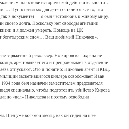
еждениям, на основе исторической действительности…
ния… Пусть памятью для детей останется все то, что
. (так в документе) — я был честолюбив к живому миру,
ии своего долга. Поскольку нет свободы агитации,
 жизни и я должен умереть. Помощь на ЦК
пят богатырским сном… Ваш любимый Николаев».
феле заряженный револьвер. Но кировская охрана не
акомца, арестовывает его и препровождает в отделение
аева отпускают. Это и понятно: Николаев агент НКВД,
 милиции засветившегося киллера освобождает Иван
1934 года был назначен заместителем председателя
ведя специально, чтобы подготовить убийство Кирова
давно «вел» Николаева и поэтому освободил
ем. Шел уже восьмой месяц, как он сидел на шее