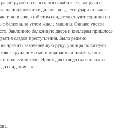
равой рукой поэт пытался ослабить ее, так рука и
ыла на подлокотнике дивана, когда его ударили выше
акатали в ковер (об этом свидетельствуют соринки на
ь с балкона, за углом ждала машина. Однако увезти
росто. Заклинило балконную дверь и киллерам пришлось
рытия следов преступления. Было решено
ь выпрямить закоченевшую руку, убийцы полоснули
сняв с трупа помятый и порезанный пиджак, они
 и подвесили тело. Эрлих для отвода глаз положил
й до свидания…»
ова,