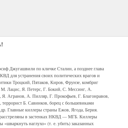
!
сиф Джугашвили по кличке Сталин, а позднее глава
КВД для устранения своих политических врагов и
итики Троцкий, Пятаков, Киров, Фрунзе, комбриг
М. Лацис, Я. Петерс, Г. Бокий, С. Мессинг, А.
 Я. Агранов, А. Пилляр, Г. Прокофьев, Г. Благонравов,
 террорист Б. Савинков, борец с большевиками
 др. Главные киллеры страны Ежов, Ягода, Берия.
расстреляны в застенках НКВД — МГБ. Киллеры
 «шваркнуть наглухо» (т. е. убить) заказанных