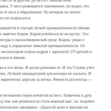
жки. У него развивается самомнение, он видит, что
и от него в образовании. По вечерам он читает
го он подписался.
раивается в секторе легкой промышленности обкома
ее заметил Киров. Киров влюбился не на шутку. Это
есуды в околообкомовской среде. Киров, узнав о
ильду в управление тяжелой промышленности. От
 инспектором отдела кадров с зарплатой 275 рублей в
учала в обкоме.
ва и его жены. И жутко ревновал ее. И это Сталин учел
тва. Лучшей кандидатурой для киллера не сыскать. И
 марионетку дергали за нитки. Ревность рогоносца —
в мгновенно переключается на него. Намечена и дата
д тем, как решиться на столь важный шаг, он, подобно
итическое завещание. «Дорогой жене и братьям по