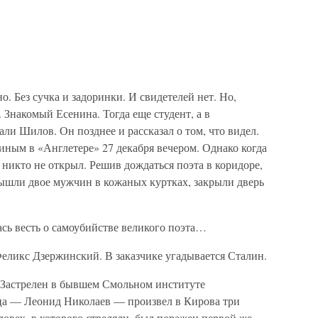
о. Без сучка и задоринки. И свидетелей нет. Но,
. Знакомый Есенина. Тогда еще студент, а в
али Шилов. Он позднее и рассказал о том, что видел.
иным в «Англетере» 27 декабря вечером. Однако когда
 никто не открыл. Решив дождаться поэта в коридоре,
вышли двое мужчин в кожаных куртках, закрыли дверь
сь весть о самоубийстве великого поэта…
ликс Дзержинский. В заказчике угадывается Сталин.
 Застрелен в бывшем Смольном институте
ца — Леонид Николаев — произвел в Кирова три
ловек, в которого стреляли, был поражен первой же