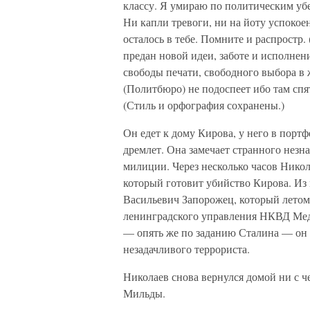
классу. Я умираю по политическим уб
Ни капли тревоги, ни на йоту успокое
осталось в тебе. Помните и распростр
предан новой идеи, заботе и исполнен
свободы печати, свободного выбора в
(Политбюро) не подоспеет ибо там с
(Стиль и орфография сохранены.)
Он едет к дому Кирова, у него в порт
дремлет. Она замечает странного незн
милиции. Через несколько часов Никол
который готовит убийство Кирова. Из
Васильевич Запорожец, который летом 
ленинградского управления НКВД Мед
— опять же по заданию Сталина — он 
незадачливого террориста.
Николаев снова вернулся домой ни с ч
Мильды.