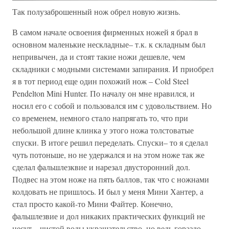
Так полузаброшенный нож обрел новую жизнь.
В самом начале освоения фирменных ножей я брал в
основном маленькие нескладные– т.к. к складным был
непривычен, да и стоят такие ножи дешевле, чем
складники с модными системами запирания. И приобрел
я в тот период еще один похожий нож – Cold Steel
Pendelton Mini Hunter. По началу он мне нравился, и
носил его с собой и пользовался им с удовольствием. Но
со временем, немного стало напрягать то, что при
небольшой длине клинка у этого ножа толстоватые
спуски. В итоге решил переделать. Спуски– то я сделал
чуть потоньше, но не удержался и на этом ноже так же
сделал фальшлезквие и нарезал двусторонний дол.
Подвес на этом ноже на пять баллов, так что с ножнами
колдовать не пришлось. И был у меня Мини Хантер, а
стал просто какой-то Мини Файтер. Конечно,
фальшлезвие и дол никаких практических функций не
несут – чистой воды украшательство, но ведь гораздо