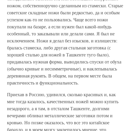
ножом, собственноручно сделанным из стамески. Старые
советские складные ножи были редкостью, да и особым
успехом как-то не пользовались. Чаще всего ножи
покупали на базаре, а если нужен был какой-нибудь
особенный, то заказывали или делали сами. Я был не
исключением. Ножи я делал без изысков, и излишеств:
бралась стамеска, либо другая стальная заготовка (с
хорошей сталью для ножей в Ташкенте туго было),
придавалась нужная форма, выводились спуски от обуха
(обычно кривые и несимметричные), и наклепывалась
деревянная рукоять. В общем, на первом месте была
практичность и функциональность.
Приехав в Россию, удивился, сколько красивых и, как
мне тогда казалось, качественных ножей можно купить
незадорого, а я там, в отсталом Ташкенте, долгими
вечерами обливал металлические заготовки потом и
кровью. Но позже оказалось, что все это китайское
барахло, и в моем мозгу закрепилось мнение, что