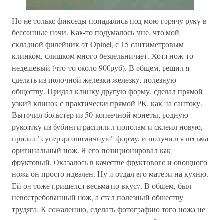
Но не только фикседы попадались под мою горячу руку в
бессонные ночи. Как-то подумалось мне, что мой
складной филейник от Opinel, с 15 сантиметровым
клинком, слишком много бездельничает. Хотя нож-то
недешевый (что-то около 900руб). В общем, решил я
сделать из полочной железки железку, полезную
обществу. Придал клинку другую форму, сделал прямой
узкий клинок с практически прямой РК, как на сантоку.
Выточил больстер из 50-копеечной монеты, родную
рукоятку из бубинги распилил пополам и склеил новую,
придал "суперэргономичную" форму, и получился весьма
оригинальный нож. Я его позиционировал как
фруктовый. Оказалось в качестве фруктового и овощного
ножа он просто идеален. Ну и отдал его матери на кухню.
Ей он тоже пришелся весьма по вкусу. В общем, был
невостребованный нож, а стал полезный обществу
трудяга. К сожалению, сделать фотографию того ножа не