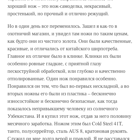
хороший нож – это нож-самоделка, некрасивый,
простенький, но прочный и отлично режущий.
Но в один день все переменилось. Зашел я как-то в
охотничий магазин, и увидел там ножи по таким ценам,
как будто они из чистого золота. Они были качественные,
красивые, и отличались от китайского ширпотреба.
Главное их отличие было в клинке. Клинки их были
особенно ровные гладкие, с приятной глазу
пескоструйной обработкой, или глубоко и качественно
отполированные. Один нож понравился особенно.
Понравился он тем, что был во-первых нескладной, а во
вторых ножны его были из пластика – бесконечно
износостойкие и бесконечно безопасные, как тогда
показалось непривыкшему человеку из солнечного
Узбекистана. И я купил этот нож, отдав за него половину
месячного заработка. Ножом этим был Cold Steel 41T,
танто, полусеррейтор, сталь AUS 8, кратоновая рукоять.
Служил он мне долго верой и правдой. Я не расставался