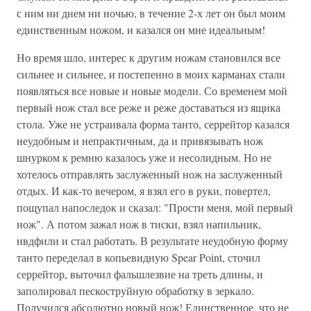
с ним ни днем ни ночью, в течение 2-х лет он был моим
единственным ножом, и казался он мне идеальным!
Но время шло, интерес к другим ножам становился все
сильнее и сильнее, и постепенно в моих карманах стали
появляться все новые и новые модели. Со временем мой
первый нож стал все реже и реже доставаться из ящика
стола. Уже не устраивала форма танто, серрейтор казался
неудобным и непрактичным, да и привязывать нож
шнурком к ремню казалось уже и несолидным. Но не
хотелось отправлять заслуженный нож на заслуженный
отдых. И как-то вечером, я взял его в руки, повертел,
пощупал напоследок и сказал: "Прости меня, мой первый
нож". А потом зажал нож в тиски, взял напильник,
нвдфили и стал работать. В результате неудобную форму
танто переделал в копьевидную Spear Point, сточил
серрейтор, выточил фальшлезвие на треть длины, и
заполировал пескоструйную обработку в зеркало.
Получился абсолютно новый нож! Единственное, что не