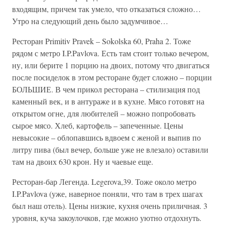
входящим, причем так умело, что отказаться сложно…
Утро на следующий день было задумчивое…
Ресторан Primitiv Pravek – Sokolska 60, Praha 2. Тоже
рядом с метро I.P.Pavlova. Есть там стоит только вечером,
ну, или берите 1 порцию на двоих, потому что двигаться
после посиделок в этом ресторане будет сложно – порции
БОЛЬШИЕ. В чем прикол ресторана – стилизация под
каменный век, и в антураже и в кухне. Мясо готовят на
открытом огне, для любителей – можно попробовать
сырое мясо. Хлеб, картофель – запеченные. Цены
невысокие – облопавшись вдвоем с женой и выпив по
литру пива (был вечер, больше уже не влезало) оставили
там на двоих 630 крон. Ну и чаевые еще.
Ресторан-бар Легенда. Legerova,39. Тоже около метро
I.P.Pavlova (уже, наверное поняли, что там в трех шагах
был наш отель). Цены низкие, кухня очень приличная. 3
уровня, куча закоулочков, где можно уютно отдохнуть.