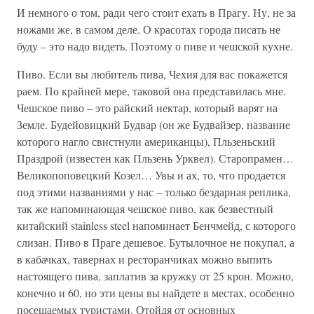
И немного о том, ради чего стоит ехать в Прагу. Ну, не за
ножами же, в самом деле. О красотах города писать не
буду – это надо видеть. Поэтому о пиве и чешской кухне.
Пиво. Если вы любитель пива, Чехия для вас покажется
раем. По крайней мере, таковой она представилась мне.
Чешское пиво – это райский нектар, который варят на
Земле. Будейовицкий Будвар (он же Будвайзер, название
которого нагло свистнули американцы), Пльзеньский
Праздрой (известен как Пльзень Урквел). Старопрамен…
Великопоповецкий Козел… Увы и ах, то, что продается
под этими названиями у нас – только бездарная реплика,
так же напоминающая чешское пиво, как безвестный
китайский stainless steel напоминает Бенчмейд, с которого
слизан. Пиво в Праге дешевое. Бутылочное не покупал, а
в кабачках, тавернах и ресторанчиках можно выпить
настоящего пива, заплатив за кружку от 25 крон. Можно,
конечно и 60, но эти цены вы найдете в местах, особенно
посещаемых туристами. Отойдя от основных