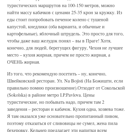
туристических маршрутов на 100-150 метров, можно
найти массу кабачков с ценами 25-35 крон за кружку. Из
еды стоит попробовать печеное колено с тушеной
капустой, кнедлики (оба варианта, и обычные и
картофельные), яблочный штрудель. Это просто для того,
чтобы даже ваш желудок понял – вы в Праге! Хотя,
конечно, для людей, берегущих фигуру, Чехия не лучшее
место – кухня жирная, причем не просто жирная, а
ОЧЕНЬ жирная.
Из того, что рекомендую посетить – ну, конечно,
Швейковский ресторан. Ул. Na Bojisti (На Божишти, если
правильно помню произношение).Отходит от Сокольской
(Sokolska) в районе метро I.P.Pavlova. Цены
туристические, но побывать надо, причем там 2
заведения – ресторан и кабачок. Кухня одна, хозяева тоже.
Я там оказался уже основательно пропитанный пивом,
поэтому отказаться от сливовицы не сумел, жена пила
бехеровку. Кельнер предлагает эти напитки всем