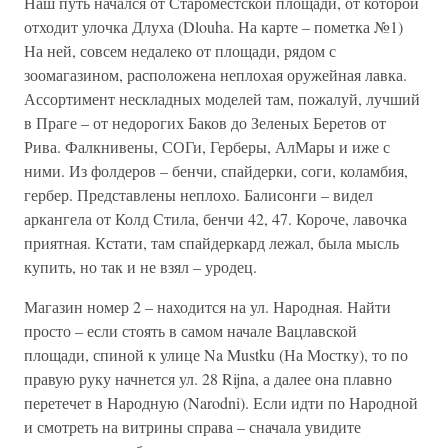
Наш путь начался от Староместской площади, от которой
отходит улочка Длуха (Dlouha. На карте – пометка №1)
На ней, совсем недалеко от площади, рядом с
зоомагазином, расположена неплохая оружейная лавка.
Ассортимент нескладных моделей там, пожалуй, лучший
в Праге – от недорогих Баков до Зеленых Беретов от
Рива. Фалкнивены, СОГи, Герберы, АлМары и иже с
ними. Из фолдеров – бенчи, спайдерки, соги, коламбия,
гербер. Представлены неплохо. Балисонги – видел
аркангела от Колд Стила, бенчи 42, 47. Короче, лавочка
приятная. Кстати, там спайдеркард лежал, была мысль
купить, но так и не взял – уродец.
Магазин номер 2 – находится на ул. Народная. Найти
просто – если стоять в самом начале Вацлавской
площади, спиной к улице Na Mustku (На Мостку), то по
правую руку начнется ул. 28 Rijna, а далее она плавно
перетечет в Народную (Narodni). Если идти по Народной
и смотреть на витрины справа – сначала увидите