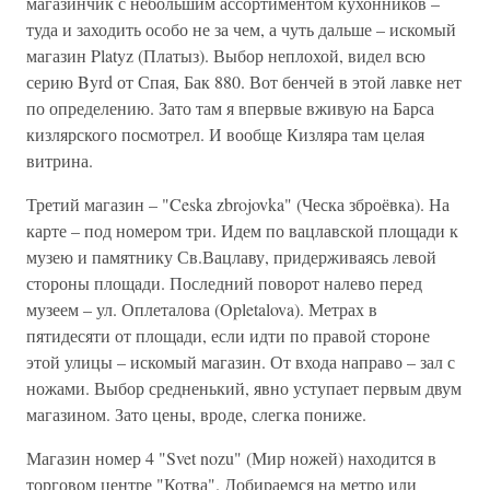
магазинчик с небольшим ассортиментом кухонников –
туда и заходить особо не за чем, а чуть дальше – искомый
магазин Platyz (Платыз). Выбор неплохой, видел всю
серию Byrd от Спая, Бак 880. Вот бенчей в этой лавке нет
по определению. Зато там я впервые вживую на Барса
кизлярского посмотрел. И вообще Кизляра там целая
витрина.
Третий магазин – "Ceska zbrojovka" (Ческа зброёвка). На
карте – под номером три. Идем по вацлавской площади к
музею и памятнику Св.Вацлаву, придерживаясь левой
стороны площади. Последний поворот налево перед
музеем – ул. Оплеталова (Opletalova). Метрах в
пятидесяти от площади, если идти по правой стороне
этой улицы – искомый магазин. От входа направо – зал с
ножами. Выбор средненький, явно уступает первым двум
магазином. Зато цены, вроде, слегка пониже.
Магазин номер 4 "Svet nozu" (Мир ножей) находится в
торговом центре "Котва". Добираемся на метро или