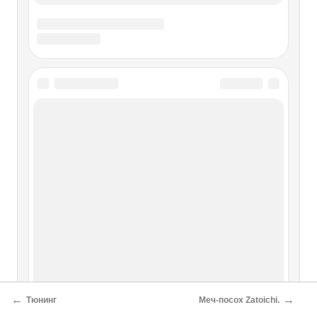
←
→
Тюнинг
Меч-посох Zatoichi.