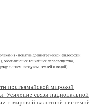
 облаками) - понятие древнегреческой философии
.), обозначающее тончайшее первовещество,
яду с огнем, воздухом, землей и водой),
сти постъямайской мировой
ы. Усиление связи национальной
ии с мировой валютной системой