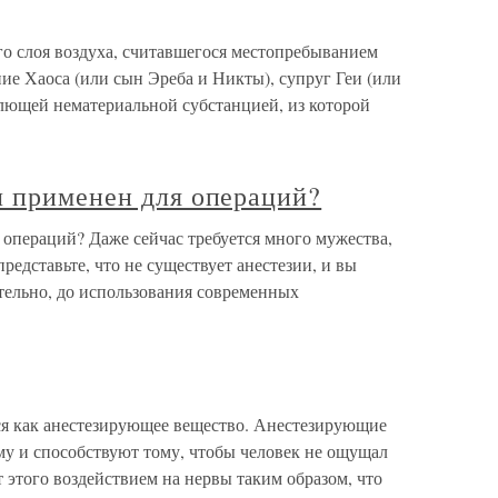
го слоя воздуха, считавшегося местопребыванием
ие Хаоса (или сын Эреба и Никты), супруг Геи (или
млющей нематериальной субстанцией, из которой
л применен для операций?
 операций? Даже сейчас требуется много мужества,
редставьте, что не существует анестезии, и вы
тельно, до использования современных
ся как анестезирующее вещество. Анестезирующие
му и способствуют тому, чтобы человек не ощущал
 этого воздействием на нервы таким образом, что