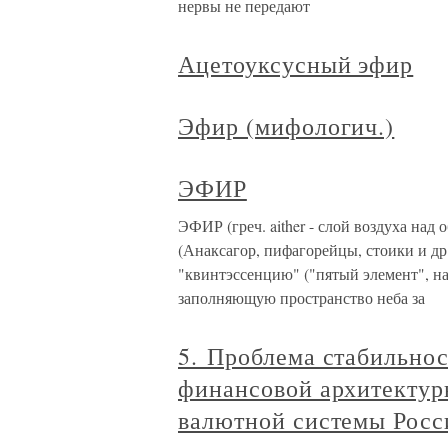
нервы не передают
Ацетоуксусный эфир
Эфир (мифологич.)
ЭФИР
ЭФИР (греч. aither - слой воздуха над
(Анаксагор, пифагорейцы, стоики и др
"квинтэссенцию" ("пятый элемент", нар
заполняющую пространство неба за
5. Проблема стабильно
финансовой архитектур
валютной системы Росс