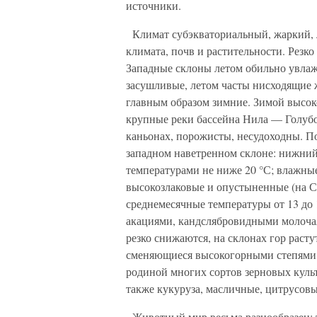
источники.
Климат субэкваториальный, жаркий, 
климата, почв и растительности. Резк
Западные склоны летом обильно увла
засушливые, летом часты нисходящие 
главным образом зимние. Зимой высоко
крупные реки бассейна Нила — Голубо
каньонах, порожисты, несудоходны. П
западном наветренном склоне: нижний
температурами не ниже 20 °С; влажны
высокозлаковые и опустыненные (на С.
среднемесячные температуры от 13 до
акациями, кандслябровидными молоча
резко снижаются, на склонах гор раст
сменяющиеся высокогорными степями.
родиной многих сортов зерновых куль
также кукуруза, масличные, цитрусовы
Животный мир весьма разнообразен: т