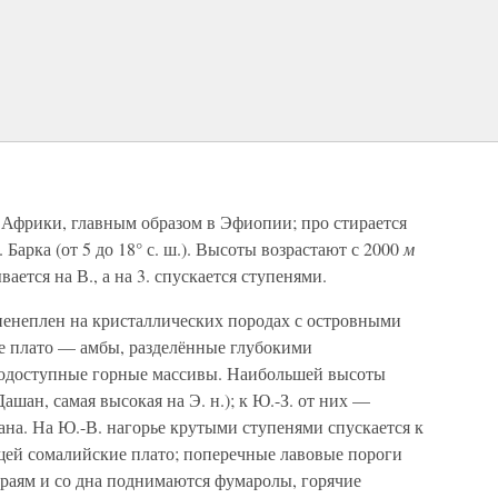
. Африки, главным образом в Эфиопии; про стирается
 Барка (от 5 до 18° с. ш.). Высоты возрастают с 2000
м
вается на В., а на 3. спускается ступенями.
— пенеплен на кристаллических породах с островными
е плато — амбы, разделённые глубокими
одоступные горные массивы. Наибольшей высоты
ашан, самая высокая на Э. н.); к Ю.-З. от них —
ана. На Ю.-В. нагорье крутыми ступенями спускается к
щей сомалийские плато; поперечные лавовые пороги
 краям и со дна поднимаются фумаролы, горячие