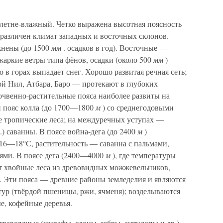
летне-влажный. Четко выражена высотная поясность
о различен климат западных и восточных склонов.
жнены (до 1500
мм
. осадков в год). Восточные —
жаркие ветры типа фёнов, осадки (около 500
мм
)
 в горах выпадает снег. Хорошо развитая речная сеть;
й Нил, Атбара, Баро — протекают в глубоких
очвенно-растительные пояса наиболее развиты на
 пояс колла (до 1700—1800
м
) со среднегодовыми
е тропические леса; на междуречных уступах —
) саванны. В поясе война-дега (до 2400
м
)
 16—18°С, растительность — саванна с пальмами,
ями. В поясе дега (2400—4000
м
), где температуры
ут хвойные леса из древовидных можжевельников,
 Эти пояса — древние районы земледелия и являются
тур (твёрдой пшеницы, ржи, ячменя); возделываются
е, кофейные деревья.
равоядные (жирафы, слоны, зебры, антилопы и др.),