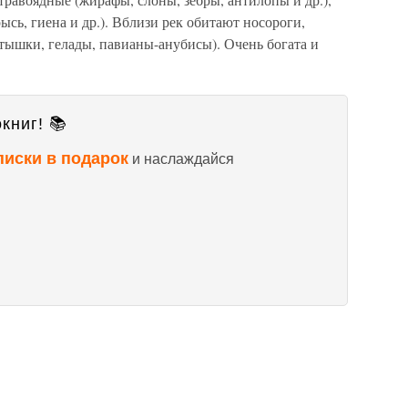
ысь, гиена и др.). Вблизи рек обитают носороги,
тышки, гелады, павианы-анубисы). Очень богата и
книг! 📚
писки в подарок
и наслаждайся