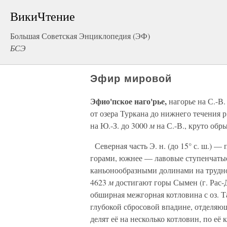
ВикиЧтение
Большая Советская Энциклопедия (ЭФ)
БСЭ
Эфир мировой
Эфио'пское наго'рье,
нагорье на С.-В
от озера Туркана до нижнего течения р.
на Ю.-З. до 3000
м
на С.-В., круто обры
Северная часть Э. н. (до 15° с. ш.) 
горами, южнее — лавовые ступенчаты
каньонообразными долинами на трудн
4623
м
достигают горы Сымен (г. Рас-Д
обширная межгорная котловина с оз. Т
глубокой сбросовой впадине, отделяю
делят её на несколько котловин, по её