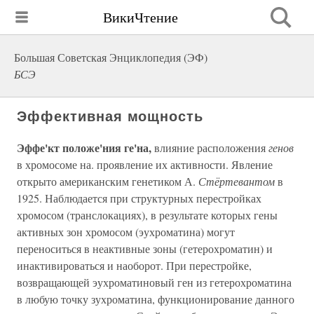
ВикиЧтение
Большая Советская Энциклопедия (ЭФ)
БСЭ
Эффективная мощность
Эффе'кт положе'ния ге'на,
влияние расположения
генов
в хромосоме на. проявление их активности. Явление
открыто американским генетиком А.
Стёртевантом
в
1925. Наблюдается при структурных перестройках
хромосом (транслокациях), в результате которых гены
активных зон хромосом (эухроматина) могут
переноситься в неактивные зоны (гетерохроматин) и
инактивироваться и наоборот. При перестройке,
возвращающей эухроматиновый ген из гетерохроматина
в любую точку зухроматина, функционирование данного