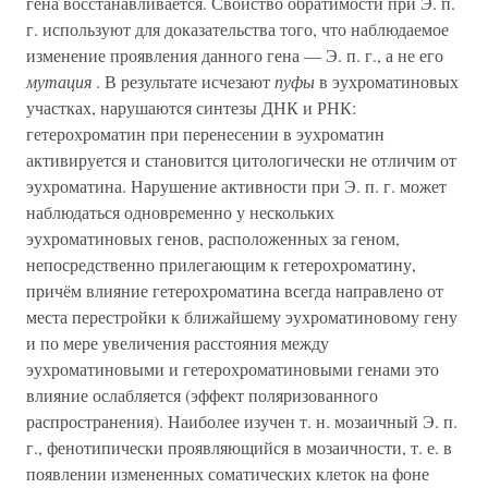
гена восстанавливается. Свойство обратимости при Э. п.
г. используют для доказательства того, что наблюдаемое
изменение проявления данного гена — Э. п. г., а не его
мутация
. В результате исчезают
пуфы
в эухроматиновых
участках, нарушаются синтезы ДНК и РНК:
гетерохроматин при перенесении в эухроматин
активируется и становится цитологически не отличим от
эухроматина. Нарушение активности при Э. п. г. может
наблюдаться одновременно у нескольких
эухроматиновых генов, расположенных за геном,
непосредственно прилегающим к гетерохроматину,
причём влияние гетерохроматина всегда направлено от
места перестройки к ближайшему эухроматиновому гену
и по мере увеличения расстояния между
эухроматиновыми и гетерохроматиновыми генами это
влияние ослабляется (эффект поляризованного
распространения). Наиболее изучен т. н. мозаичный Э. п.
г., фенотипически проявляющийся в мозаичности, т. е. в
появлении измененных соматических клеток на фоне