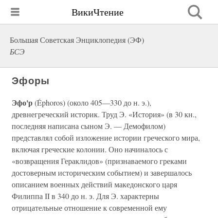
ВикиЧтение
Большая Советская Энциклопедия (ЭФ)
БСЭ
Эфоры
Эфо'р
(Éphoros) (около 405—330 до н. э.),
древнегреческий историк. Труд Э. «История» (в 30 кн.,
последняя написана сыном Э. — Демофилом)
представлял собой изложение истории греческого мира,
включая греческие колонии. Оно начиналось с
«возвращения Гераклидов» (признаваемого греками
достоверным историческим событием) и завершалось
описанием военных действий македонского царя
Филиппа II в 340 до н. э. Для Э. характерны
отрицательные отношение к современной ему