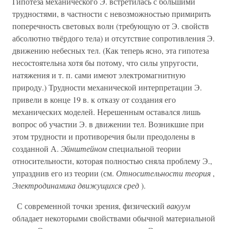
Гипотеза механического Э. встретилась с большими
трудностями, в частности с невозможностью примирить
поперечность световых волн (требующую от Э. свойств
абсолютно твёрдого тела) и отсутствие сопротивления Э.
движению небесных тел. (Как теперь ясно, эта гипотеза
несостоятельна хотя бы потому, что силы упругости,
натяжения и т. п. сами имеют электромагнитную
природу.) Трудности механической интерпретации Э.
привели в конце 19 в. к отказу от создания его
механических моделей. Нерешенным оставался лишь
вопрос об участии Э. в движении тел. Возникшие при
этом трудности и противоречия были преодолены в
созданной А.
Эйнштейном
специальной теории
относительности, которая полностью сняла проблему Э.,
упразднив его из теории (см.
Относительности теория
,
Электродинамика движущихся сред
).
С современной точки зрения, физический
вакуум
обладает некоторыми свойствами обычной материальной