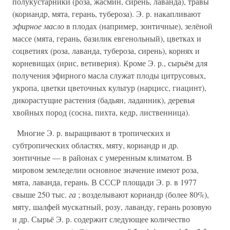
полукустарники (роза, жасмин, сирень, лаванда), травы
(кориандр, мята, герань, тубероза). Э. р. накапливают
эфирное масло
в плодах (например, зонтичные), зелёной
массе (мята, герань, базилик евгенольный), цветках и
соцветиях (роза, лаванда, тубероза, сирень), корнях и
корневищах (ирис, ветиверия). Кроме Э. р., сырьём для
получения эфирного масла служат плоды цитрусовых,
укропа, цветки цветочных культур (нарцисс, гиацинт),
дикорастущие растения (бадьян, ладанник), деревья
хвойных пород (сосна, пихта, кедр, лиственница).
Многие Э. р. выращивают в тропических и
субтропических областях, мяту, кориандр и др.
зонтичные — в районах с умеренным климатом. В
мировом земледелии основное значение имеют роза,
мята, лаванда, герань. В СССР площади Э. р. в 1977
свыше 250 тыс.
га
; возделывают кориандр (более 80%),
мяту, шалфей мускатный, розу, лаванду, герань розовую
и др. Сырьё Э. р. содержит следующее количество