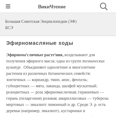
ВикиЧтение
Большая Советская Энциклопедия (ЭФ)
БСЭ
Эфирномасляные ходы
Эфирнома'сличные расте'ния,
возделывают для
получения эфирного масла; одна из групп
технических
культур
. Объединяют однолетние и многолетние
растения из различных ботанических семейств:
зонтичных — кориандр, тмин, анис, фенхель;
губоцветных — мята, лаванда, шалфей мускатный;
розоцветных — роза эфирномасличная; гераниевых —
герань (пеларгония) розовая; амариллисовых — тубероза;
миртовых — эвкалипт лимонный и др. Среди Э. р. есть
деревья (например, эвкалипт), кустарники и