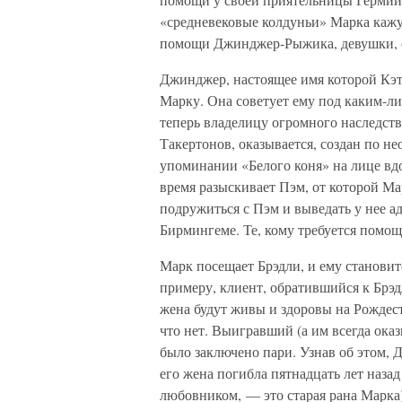
«средневековые колдуньи» Марка кажу
помощи Джинджер-Рыжика, девушки, с 
Джинджер, настоящее имя которой Кэт
Марку. Она советует ему под каким-л
теперь владелицу огромного наследства
Такертонов, оказывается, создан по н
упоминании «Белого коня» на лице вд
время разыскивает Пэм, от которой Ма
подружиться с Пэм и выведать у нее а
Бирмингеме. Те, кому требуется помощ
Марк посещает Брэдли, и ему становит
примеру, клиент, обратившийся к Брэдл
жена будут живы и здоровы на Рождест
что нет. Выигравший (а им всегда ока
было заключено пари. Узнав об этом,
его жена погибла пятнадцать лет назад
любовником, — это старая рана Марка),