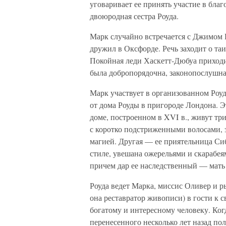
уговаривает ее принять участие в бла
двоюродная сестра Роуда.
Марк случайно встречается с Джимом К
дружил в Оксфорде. Речь заходит о та
Покойная леди Хаскетт-Дюбуа приходил
была добропорядочна, законопослушна
Марк участвует в организованном Роуд
от дома Роуды в пригороде Лондона. Эт
доме, построенном в XVI в., живут тр
с коротко подстриженными волосами, 
магией. Другая — ее приятельница Си
стиле, увешана ожерельями и скарабея
причем дар ее наследственный — мать 
Роуда ведет Марка, миссис Оливер и
она реставратор живописи) в гости к 
богатому и интересному человеку. Ког
перенесенного несколько лет назад по