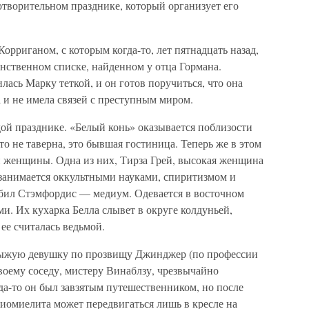
готворительном празднике, который организует его
орриганом, с которым когда-то, лет пятнадцать назад,
инственном списке, найденном у отца Гормана.
ась Марку теткой, и он готов поручиться, что она
 и не имела связей с преступным миром.
ой празднике. «Белый конь» оказывается поблизости
о не таверна, это бывшая гостиница. Теперь же в этом
и женщины. Одна из них, Тирза Грей, высокая женщина
занимается оккультными науками, спиритизмом и
бил Стэмфордис — медиум. Одевается в восточном
ми. Их кухарка Белла слывет в округе колдуньей,
ее считалась ведьмой.
 рыжую девушку по прозвищу Джинджер (по профессии
своему соседу, мистеру Винаблзу, чрезвычайно
да-то он был завзятым путешественником, но после
лиомиелита может передвигаться лишь в кресле на