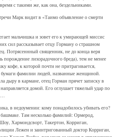
время с такими же, как она, бездельниками.
тречи Марк видит в «Таимо объявление о смерти
гает мальчишка и зовет его к умирающей миссис
них сил рассказывает отцу Горману о страшном
ец. Потрясеннный священник, не до конца веря
ь порождение лихорадочного бреда), тем не менее
шку кофе, к которой почти не притрагивается,
е бумаги фамилии людей, названные женщиной.
ла дыру в кармане, отец Горман прячет записку в
н направляется домой. Его оглушает тяжелый удар по
ет…
ка, в недоумении: кому понадобилось убивать его?
 в башмаке. Там несколько фамилий: Ормерод,
Шоу, Хармондсворт, Такертон, Корриган,
лиции Лежен и заинтригованный доктор Корриган,
леди Хескет-Дюбуа, разыскав ее номер в справочнике.