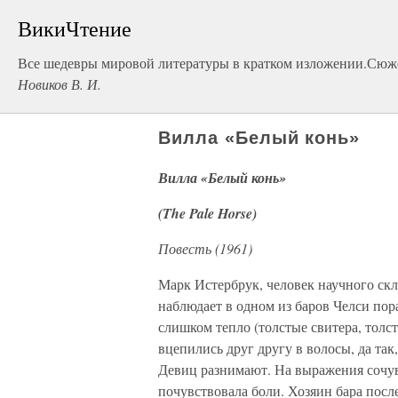
ВикиЧтение
Все шедевры мировой литературы в кратком изложении.Сюже
Новиков В. И.
Вилла «Белый конь»
Вилла «Белый конь»
(The Pale Horse)
Повесть (1961)
Марк Истербрук, человек научного ск
наблюдает в одном из баров Челси пор
слишком тепло (толстые свитера, толст
вцепились друг другу в волосы, да так
Девиц разнимают. На выражения сочув
почувствовала боли. Хозяин бара посл