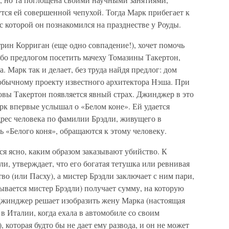
тся ей совершенной чепухой. Тогда Марк прибегает к
которой он познакомился на празднестве у Роуды.
рин Корриган (еще одно совпадение!), хочет помочь
ибо предлогом посетить мачеху Томазины Такертон,
. Марк так и делает, без труда найдя предлог: дом
еобычному проекту известного архитектора Нэша. При
овы Такертон появляется явный страх. Джинджер в это
рк впервые услышал о «Белом коне». Ей удается
дрес человека по фамилии Брэдли, живущего в
ь «Белого коня», обращаются к этому человеку.
ся ясно, каким образом заказывают убийство. К
и, утверждает, что его богатая тетушка или ревнивая
во (или Пасху), а мистер Брэдли заключает с ним пари,
зывается мистер Брэдли) получает сумму, на которую
 Джинджер решает изобразить жену Марка (настоящая
 в Италии, когда ехала в автомобиле со своим
 которая будто бы не дает ему развода, и он не может