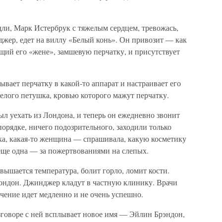
ли, Марк Истербрук с тяжелым сердцем, тревожась,
джер, едет на виллу «Белый конь». Он привозит — как
щий его «жене», замшевую перчатку, и присутствует
ывает перчатку в какой-то аппарат и настраивает его
белого петушка, кровью которого мажут перчатку.
л уехать из Лондона, и теперь он ежедневно звонит
порядке, ничего подозрительного, заходили только
ка, какая-то женщина — спрашивала, какую косметику
еще одна — за пожертвованиями на слепых.
ышается температура, болит горло, ломит кости.
ондон. Джинджер кладут в частную клинику. Врачи
ечение идет медленно и не очень успешно.
зговоре с ней всплывает новое имя — Эйлин Брэндон,