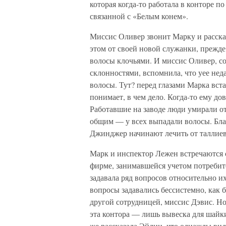
которая когда-то работала в конторе п
связанной с «Белым конем».
Миссис Оливер звонит Марку и рассказ
этом от своей новой служанки, прежде
волосы клочьями. И миссис Оливер, с
склонностями, вспомнила, что уее не
волосы. Тут? перед глазами Марка вста
понимает, в чем дело. Когда-то ему до
Работавшие на заводе люди умирали о
общим — у всех выпадали волосы. Бл
Джинджер начинают лечить от таллиев
Марк и инспектор Лежен встречаются с
фирме, занимавшейся учетом потребите
задавала ряд вопросов относительно и
вопросы задавались бессистемно, как б
другой сотрудницей, миссис Дэвис. Но 
эта контора — лишь вывеска для шайк
же рассказала Эйлин, что однажды вид