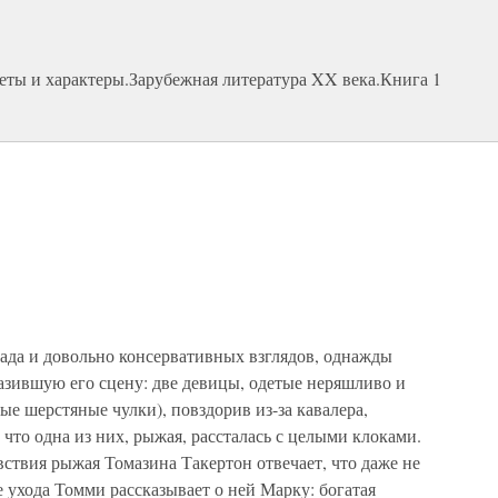
ты и характеры.Зарубежная литература XX века.Книга 1
лада и довольно консервативных взглядов, однажды
азившую его сцену: две девицы, одетые неряшливо и
ые шерстяные чулки), повздорив из-за кавалера,
, что одна из них, рыжая, рассталась с целыми клоками.
ствия рыжая Томазина Такертон отвечает, что даже не
е ухода Томми рассказывает о ней Марку: богатая