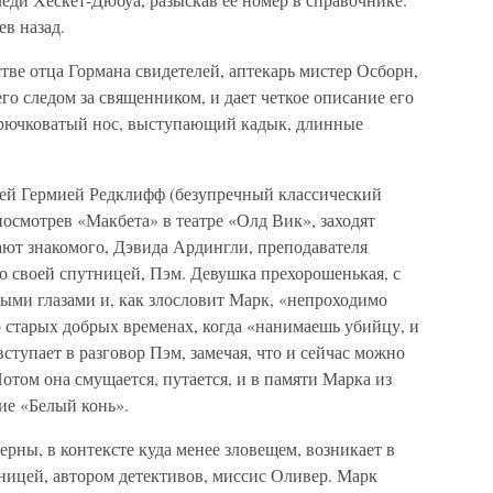
ев назад.
ве отца Гормана свидетелей, аптекарь мистер Осборн,
го следом за священником, и дает четкое описание его
крючковатый нос, выступающий кадык, длинные
ей Гермией Редклифф (безупречный классический
осмотрев «Макбета» в театре «Олд Вик», заходят
ают знакомого, Дэвида Ардингли, преподавателя
о своей спутницей, Пэм. Девушка прехорошенькая, с
ыми глазами и, как злословит Марк, «непроходимо
 о старых добрых временах, когда «нанимаешь убийцу, и
ступает в разговор Пэм, замечая, что и сейчас можно
Потом она смущается, путается, и в памяти Марка из
ние «Белый конь».
ерны, в контексте куда менее зловещем, возникает в
ницей, автором детективов, миссис Оливер. Марк