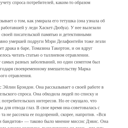
о учету спроса потребителей, каким-то образом
ывает о том, как умирала его тетушка (она узнала об
 работавшей у леди Хаскет-Дюбуа). У нее вылезали
о своей писательской памятью и детективными
давно умершей подруги Мэри Делафонтейн тоже лезли
ет драка в баре, Томазина Такертон, и он вдруг
велось читать статью о таллиевом отравлении.
т самых разных заболеваний, но один симптом был
агодаря своевременному вмешательству Марка
ого отравления.
 Эйлин Брэндон. Она рассказывает о своей работе в
льского спроса. Она обходила людей по списку и
х потребительских интересов. Но ее смущало, что
ы для отвода глаз. В свое время она-советовалась с
та не рассеяла ее подозрений, скорее, напротив. «Вся
и бандитов» — таково было мнение миссис Дэвис. Она
ела одного человека, выходившего из дома, «где ему