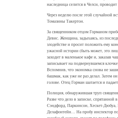
наследница селится в Челси, проводит 
Через неделю после этой случайной вс
Томазины Такертон.
За священником отцом Горманом прибе
Девис. Женщина, задыхаясь, из послед
злодействе и просит положить ему кон
ужасной истории (быть может, это лиш
заходит в маленькое кафе и, заказав ча
записывает на подвернувшемся клочк
Вспомнив, что экономка снова не заши
башмак, как уже не раз делал. Затем о
голове. Отец Горман шатается и пада
Полиция, обнаружившая труп священни
Разве что дело в записке, спрятанной
Сэндфорд, Паркинсон, Хескет-Дюбуа, 
Делафонтейн… На пробу инспектор по
судебный хирург, звонят по телефону 