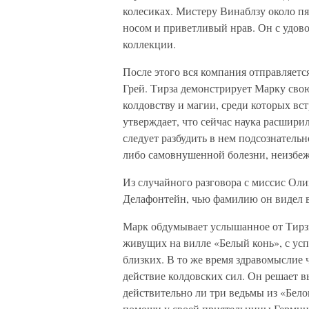
колесиках. Мистеру Винаблзу около пя
носом и приветливый нрав. Он с удов
коллекции.
После этого вся компания отправляет
Грей. Тирза демонстрирует Марку свою
колдовству и магии, среди которых вс
утверждает, что сейчас наука расшири
следует разбудить в нем подсознательн
либо самовнушенной болезни, неизбеж
Из случайного разговора с миссис Оли
Делафонтейн, чью фамилию он видел в
Марк обдумывает услышанное от Тирзы
живущих на вилле «Белый конь», с ус
близких. В то же время здравомыслие 
действие колдовских сил. Он решает в
действительно ли три ведьмы из «Бело
помощи у своей приятельницы Гермии,