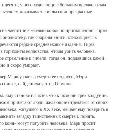
тидесяти, у него худое лицо с большим крючковатым
ольствием показывает гостям свои прекрасные
ся на чаепитие в «Белый конь» по приглашению Тирзы
 библиотеку, где собраны книги, относящиеся к
тречаются редкие средневековые издания. Тирза
ла горизонты колдовства. Чтобы убить человека,
ое стремление к гибели, тогда он, поддавшись какой-
но и скоро умирает.
вер Марк узнает о смерти ее подруги, Мэри
 списке, найденном у отца Гормана.
. Ему становится ясно, что к помощи трех колдуний,
пехом прибегают люди, желающие отделаться от своих
человека, живущего в XX веке, мешает ему поверить в
ыяснить загадку таинственных смертей, понять,
го коня» могут погубить человека, Марк просит
 но та поглощена своими научными занятиями,