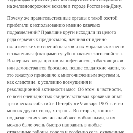
на железнодорожном вокзале в городе Ростове-на-Дону.
Почему же правительственные органы с такой охотой
прибегали к использованию именно казачьих
подразделений? Правящие круги исходили из целого
ряда серьезных предпосылок, начиная от идейно-
политических воззрений казаков и их моральных качеств
и заканчивая факторами сугубо практического свойства.
Во-первых, когда против манифестантов, забастовщиков
или демонстрантов бросались пешие солдатские части, то
это зачастую приводило к многочисленным жертвам и,
как следствие, к усилению возмущения и
революционной активности масс. Об этом, в частности,
со всей очевидностью свидетельствовал кровавый опыт
трагических событий в Петербурге 9 января 1905 г. и во
многих других городах страны. Во-вторых, конные
подразделения являлись наиболее мобильными, и их
можно было очень быстро направить в любые
отдаленные районы, города и особенно села, охваченные