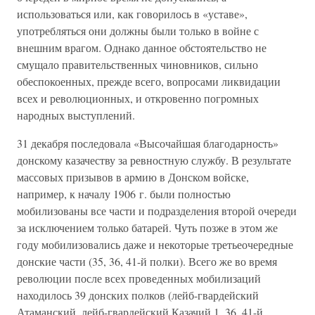
использоваться или, как говорилось в «уставе»,
употребляться они должны были только в войне с
внешним врагом. Однако данное обстоятельство не
смущало правительственных чиновников, сильно
обеспокоенных, прежде всего, вопросами ликвидации
всех и революционных, и откровенно погромных
народных выступлений.
31 декабря последовала «Высочайшая благодарность»
донскому казачеству за ревностную службу. В результате
массовых призывов в армию в Донском войске,
например, к началу 1906 г. были полностью
мобилизованы все части и подразделения второй очереди
за исключением только батарей. Чуть позже в этом же
году мобилизовались даже и некоторые третьеочередные
донские части (35, 36, 41-й полки). Всего же во время
революции после всех проведенных мобилизаций
находилось 39 донских полков (лейб-гвардейский
Атаманский, лейб-гвардейский Казачий,1, 36, 41-й