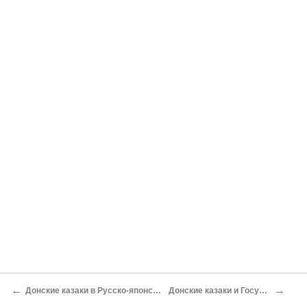
←
→
Донские казаки в Русско-японской войне 1904–1905 гг
Донские казаки и Государственная дума