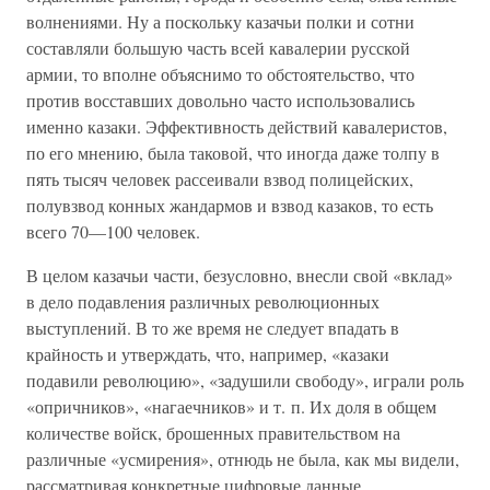
волнениями. Ну а поскольку казачьи полки и сотни
составляли большую часть всей кавалерии русской
армии, то вполне объяснимо то обстоятельство, что
против восставших довольно часто использовались
именно казаки. Эффективность действий кавалеристов,
по его мнению, была таковой, что иногда даже толпу в
пять тысяч человек рассеивали взвод полицейских,
полувзвод конных жандармов и взвод казаков, то есть
всего 70—100 человек.
В целом казачьи части, безусловно, внесли свой «вклад»
в дело подавления различных революционных
выступлений. В то же время не следует впадать в
крайность и утверждать, что, например, «казаки
подавили революцию», «задушили свободу», играли роль
«опричников», «нагаечников» и т. п. Их доля в общем
количестве войск, брошенных правительством на
различные «усмирения», отнюдь не была, как мы видели,
рассматривая конкретные цифровые данные,