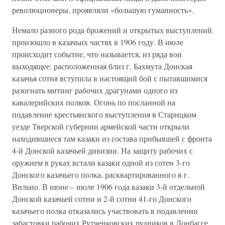
революционеры, проявляли «большую гуманность».
Немало разного рода брожений и открытых выступлений
произошло в казачьих частях в 1906 году. В июле
происходит событие, что называется, из ряда вон
выходящее: расположенная близ г. Бахмута Донская
казачья сотня вступила в настоящий бой с пытавшимися
разогнать митинг рабочих драгунами одного из
кавалерийских полков. Огонь по посланной на
подавление крестьянского выступления в Старицком
уезде Тверской губернии армейской части открыли
находившиеся там казаки из состава прибывшей с фронта
4-й Донской казачьей дивизии. На защиту рабочих с
оружием в руках встали казаки одной из сотен 3-го
Донского казачьего полка, расквартированного в г.
Вильно. В июне – июле 1906 года казаки 3-й отдельной
Донской казачьей сотни и 2-й сотни 41-го Донского
казачьего полка отказались участвовать в подавлении
забастовки рабочих Рутченковских рудников в Донбассе.