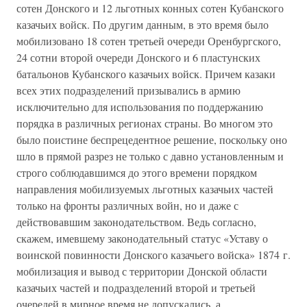
сотен Донского и 12 льготных конных сотен Кубанского
казачьих войск. По другим данным, в это время было
мобилизовано 18 сотен третьей очереди Оренбургского,
24 сотни второй очереди Донского и 6 пластунских
батальонов Кубанского казачьих войск. Причем казаки
всех этих подразделений призывались в армию
исключительно для использования по поддержанию
порядка в различных регионах страны. Во многом это
было поистине беспрецедентное решение, поскольку оно
шло в прямой разрез не только с давно установленным и
строго соблюдавшимся до этого времени порядком
направления мобилизуемых льготных казачьих частей
только на фронты различных войн, но и даже с
действовавшим законодательством. Ведь согласно,
скажем, имевшему законодательный статус «Уставу о
воинской повинности Донского казачьего войска» 1874 г.
мобилизация и вывод с территории Донской области
казачьих частей и подразделений второй и третьей
очередей в мирное время не допускались, а