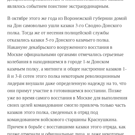
являлось событием поистине экстраординарным.
В октябре этого же года из Воронежской губернии домой
на Дон самовольно ушли казаки 3-го Сводно-Донского
полка. Тогда же от несения полицейской службы
отказались казаки 5-го Донского казачьего полка.
Накануне декабрьского вооруженного восстания в
Москве официальными органами отмечались серьезные
колебания в находившемся в городе 1-м Донском
казачьем полку, а митинги и общее настроение казаков 1-
й и 3-й сотен этого полка некоторым революционным
лидерам внушали даже определенную надежду на то, что
они примут участие в готовившемся восстании. Позже
уже во время самого восстания в Москве для выполнения
своих целей командование смогло привлечь только часть
казаков этого полка, сведенных в отряд под
командованием войскового старшины Краснушкина.
Причем в борьбе с восставшими казаки этого отряда, как
позже отмечали и официальные лица, и даже некоторые