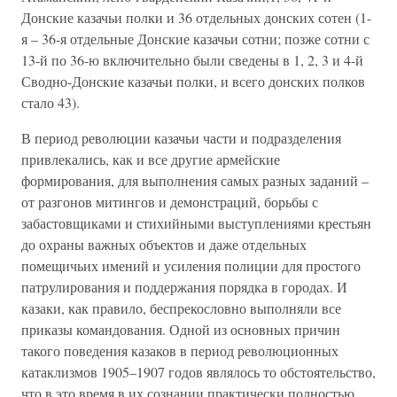
Донские казачьи полки и 36 отдельных донских сотен (1-
я – 36-я отдельные Донские казачьи сотни; позже сотни с
13-й по 36-ю включительно были сведены в 1, 2, 3 и 4-й
Сводно-Донские казачьи полки, и всего донских полков
стало 43).
В период революции казачьи части и подразделения
привлекались, как и все другие армейские
формирования, для выполнения самых разных заданий –
от разгонов митингов и демонстраций, борьбы с
забастовщиками и стихийными выступлениями крестьян
до охраны важных объектов и даже отдельных
помещичьих имений и усиления полиции для простого
патрулирования и поддержания порядка в городах. И
казаки, как правило, беспрекословно выполняли все
приказы командования. Одной из основных причин
такого поведения казаков в период революционных
катаклизмов 1905–1907 годов являлось то обстоятельство,
что в это время в их сознании практически полностью