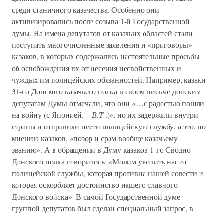
среди станичного казачества. Особенно они
активизировались после созыва 1-й Государственной
думы. На имена депутатов от казачьих областей стали
поступать многочисленные заявления и «приговоры»
казаков, в которых содержались настоятельные просьбы
об освобождения их от несения несвойственных и
чуждых им полицейских обязанностей. Например, казаки
31-го Донского казачьего полка в своем письме донским
депутатам Думы отмечали, что они «…с радостью пошли
на войну (с Японией. –
В.Т
.)», но их задержали внутри
страны и отправили нести полицейскую службу, а это, по
мнению казаков, «позор и срам вообще казачьему
званию». А в обращении в Думу казаков 1-го Сводно-
Донского полка говорилось: «Молим уволить нас от
полицейской службы, которая противна нашей совести и
которая оскорбляет достоинство нашего славного
Донского войска». В самой Государственной думе
группой депутатов был сделан специальный запрос, в