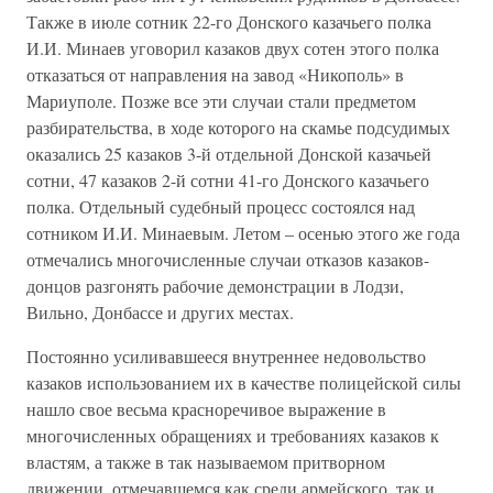
Также в июле сотник 22-го Донского казачьего полка
И.И. Минаев уговорил казаков двух сотен этого полка
отказаться от направления на завод «Никополь» в
Мариуполе. Позже все эти случаи стали предметом
разбирательства, в ходе которого на скамье подсудимых
оказались 25 казаков 3-й отдельной Донской казачьей
сотни, 47 казаков 2-й сотни 41-го Донского казачьего
полка. Отдельный судебный процесс состоялся над
сотником И.И. Минаевым. Летом – осенью этого же года
отмечались многочисленные случаи отказов казаков-
донцов разгонять рабочие демонстрации в Лодзи,
Вильно, Донбассе и других местах.
Постоянно усиливавшееся внутреннее недовольство
казаков использованием их в качестве полицейской силы
нашло свое весьма красноречивое выражение в
многочисленных обращениях и требованиях казаков к
властям, а также в так называемом притворном
движении, отмечавшемся как среди армейского, так и