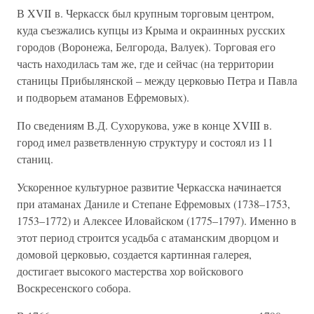
В XVII в. Черкасск был крупным торговым центром,
куда съезжались купцы из Крыма и окраинных русских
городов (Воронежа, Белгорода, Валуек). Торговая его
часть находилась там же, где и сейчас (на территории
станицы Прибылянской – между церковью Петра и Павла
и подворьем атаманов Ефремовых).
По сведениям В.Д. Сухорукова, уже в конце XVIII в.
город имел разветвленную структуру и состоял из 11
станиц.
Ускоренное культурное развитие Черкасска начинается
при атаманах Даниле и Степане Ефремовых (1738–1753,
1753–1772) и Алексее Иловайском (1775–1797). Именно в
этот период строится усадьба с атаманским дворцом и
домовой церковью, создается картинная галерея,
достигает высокого мастерства хор войскового
Воскресенского собора.