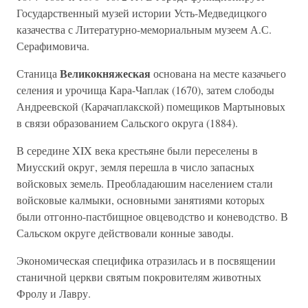
Государственный музей истории Усть-Медведицкого
казачества с Литературно-мемориальным музеем А.С.
Серафимовича.
Великокняжеская
Станица
основана на месте казачьего
селения и урочища Кара-Чаплак (1670), затем слободы
Андреевской (Карачаплакской) помещиков Мартыновых
в связи образованием Сальского округа (1884).
В середине XIX века крестьяне были переселены в
Миусский округ, земля перешла в число запасных
войсковых земель. Преобладаюшим населением стали
войсковые калмыки, основными занятиями которых
были отгонно-пастбищное овцеводство и коневодство. В
Сальском округе действовали конные заводы.
Экономическая специфика отразилась и в посвящении
станичной церкви святым покровителям животных
Фролу и Лавру.