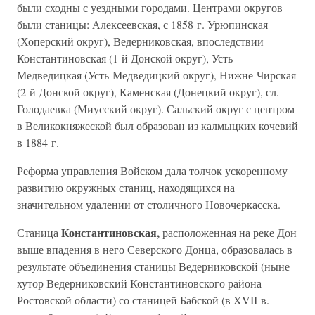
были сходны с уездными городами. Центрами округов
были станицы: Алексеевская, с 1858 г. Урюпинская
(Хоперский округ), Ведерниковская, впоследствии
Константиновская (1-й Донской округ), Усть-
Медведицкая (Усть-Медведицкий округ), Нижне-Чирская
(2-й Донской округ), Каменская (Донецкий округ), сл.
Голодаевка (Миусский округ). Сальский округ с центром
в Великокняжеской был образован из калмыцких кочевий
в 1884 г.
Реформа управления Войском дала толчок ускоренному
развитию окружных станиц, находящихся на
значительном удалении от столичного Новочеркасска.
Константиновская,
Станица
расположенная на реке Дон
выше впадения в него Северского Донца, образовалась в
результате объединения станицы Ведерниковской (ныне
хутор Ведерниковский Константиновского района
Ростовской области) со станицей Бабской (в XVII в.