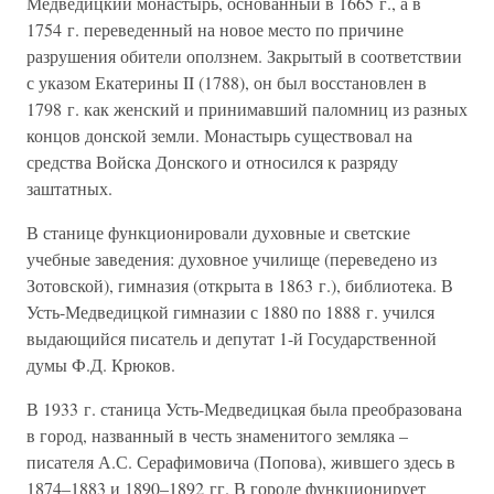
Медведицкий монастырь, основанный в 1665 г., а в
1754 г. переведенный на новое место по причине
разрушения обители оползнем. Закрытый в соответствии
с указом Екатерины II (1788), он был восстановлен в
1798 г. как женский и принимавший паломниц из разных
концов донской земли. Монастырь существовал на
средства Войска Донского и относился к разряду
заштатных.
В станице функционировали духовные и светские
учебные заведения: духовное училище (переведено из
Зотовской), гимназия (открыта в 1863 г.), библиотека. В
Усть-Медведицкой гимназии с 1880 по 1888 г. учился
выдающийся писатель и депутат 1-й Государственной
думы Ф.Д. Крюков.
В 1933 г. станица Усть-Медведицкая была преобразована
в город, названный в честь знаменитого земляка –
писателя А.С. Серафимовича (Попова), жившего здесь в
1874–1883 и 1890–1892 гг. В городе функционирует