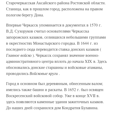
Старочеркасская Аксайского района Ростовской области.
Станица, как в прошлом город, расположена на правом
пологом берегу Дона.
Впервые Черкасск упоминается в документах в 1570 г.
В.Д. Сухоруков считал основателями Черкасска
запорожских казаков, селившихся небольшими группами
в окрестностях Монастырского городка. В 1644 г. из
последнего сюда переводится ставка донских казаков (
Главное войско
). Черкасск сохранял значение военно-
административного центра вплоть до начала XIX в. Здесь
обосновались донские старшины и войсковые атаманы,
проводились
Войсковые круги
.
Город в основном был деревянным, обнесенным валом;
имелись также башни и раскаты. В 1652 г. был освящен
Воскресенский войсковой собор. Уже в конце XVII в.
здесь появляются каменные здания зажиточных казаков.
До наших дней сохранился дом Кондратия Булавина.