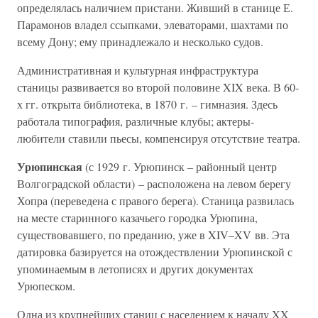
определялась наличием пристани. Живший в станице Е.
Парамонов владел ссыпками, элеваторами, шахтами по
всему Дону; ему принадлежало и несколько судов.
Административная и культурная инфраструктура
станицы развивается во второй половине XIX века. В 60-
х гг. открыта библиотека, в 1870 г. – гимназия. Здесь
работала типография, различные клубы; актеры-
любители ставили пьесы, компенсируя отсутствие театра.
Урюпинская
(с 1929 г. Урюпинск – районный центр
Волгоградской области) – расположена на левом берегу
Хопра (переведена с правого берега). Станица развилась
на месте старинного казачьего городка Урюпина,
существовавшего, по преданию, уже в XIV–XV вв. Эта
датировка базируется на отождествлении Урюпинской с
упоминаемым в летописях и других документах
Урюпеском.
Одна из крупнейших станиц с населением к началу XX