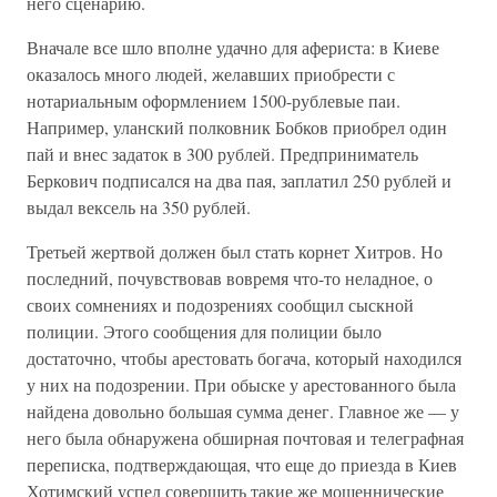
него сценарию.
Вначале все шло вполне удачно для афериста: в Киеве
оказалось много людей, желавших приобрести с
нотариальным оформлением 1500-рублевые паи.
Например, уланский полковник Бобков приобрел один
пай и внес задаток в 300 рублей. Предприниматель
Беркович подписался на два пая, заплатил 250 рублей и
выдал вексель на 350 рублей.
Третьей жертвой должен был стать корнет Хитров. Но
последний, почувствовав вовремя что-то неладное, о
своих сомнениях и подозрениях сообщил сыскной
полиции. Этого сообщения для полиции было
достаточно, чтобы арестовать богача, который находился
у них на подозрении. При обыске у арестованного была
найдена довольно большая сумма денег. Главное же — у
него была обнаружена обширная почтовая и телеграфная
переписка, подтверждающая, что еще до приезда в Киев
Хотимский успел совершить такие же мошеннические