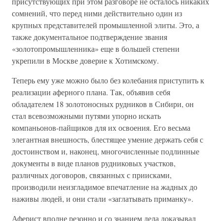
присутствующих при этом разговоре не осталось никаких
сомнений, что перед ними действительно один из
крупных представителей промышленной элиты. Это, а
также документальное подтверждение звания
«золотопромышленника» еще в большей степени
укрепили в Москве доверие к Хотимскому.
Теперь ему уже можно было без колебания приступить к
реализации аферного плана. Так, объявив себя
обладателем 18 золотоносных рудников в Сибири, он
стал всевозможными путями упорно искать
компаньонов-пайщиков для их освоения. Его весьма
элегантная внешность, блестящее умение держать себя с
достоинством и, наконец, многочисленные подлинные
документы в виде планов рудниковых участков,
различных договоров, связанных с приисками,
производили неизгладимое впечатление на жадных до
наживы людей, и они стали «заглатывать приманку».
Аферист вполне резонно и со знанием дела доказывал