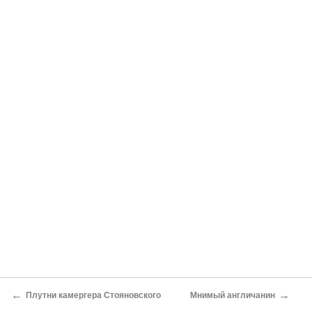
←
→
Плутни камергера Стояновского
Мнимый англичанин