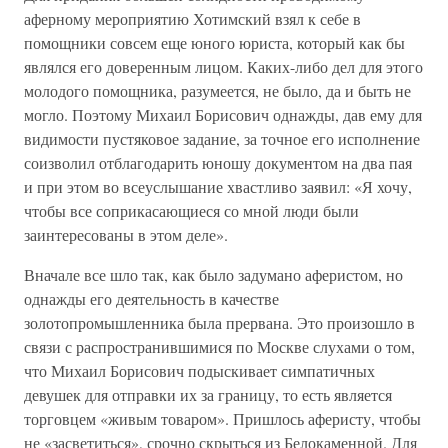
аферному мероприятию Хотимский взял к себе в
помощники совсем еще юного юриста, который как бы
являлся его доверенным лицом. Каких-либо дел для этого
молодого помощника, разумеется, не было, да и быть не
могло. Поэтому Михаил Борисович однажды, дав ему для
видимости пустяковое задание, за точное его исполнение
соизволил отблагодарить юношу документом на два пая
и при этом во всеуслышание хвастливо заявил: «Я хочу,
чтобы все соприкасающиеся со мной люди были
заинтересованы в этом деле».
Вначале все шло так, как было задумано аферистом, но
однажды его деятельность в качестве
золотопромышленника была прервана. Это произошло в
связи с распространившимися по Москве слухами о том,
что Михаил Борисович подыскивает симпатичных
девушек для отправки их за границу, то есть является
торговцем «живым товаром». Пришлось аферисту, чтобы
не «засветиться», срочно скрыться из Белокаменной. Для