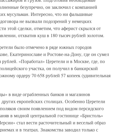
олненные безупречно, он заключил с компанией
ких мусульман. Интересно, что ни фальшивые
договора не вызвали подозрений у немецких
ти этой сделки, отметим, что аферист скрылся от
влении, отхватив куш в 180 тысяч рублей золотом.
еретели было отмечено в ряде южных городов
ве, Екатеринославе и Ростове-на-Дону, где он сумел
рублей. «Поработал» Церетели и в Москве, где, по
 полицейского участка, он получил в банкирской
жному ордеру 70 658 рублей 57 копеек (удивительная
еды» в виде ограбленных банков и магазинов
 других европейских столицах. Особенно Церетели
 поляков своим появлением под видом персидского
Заняв в модной центральной гостинице «Бристоль»
Персии» стал вести расточительный и веселый образ
риемах и в театрах. Знакомства заводил только с