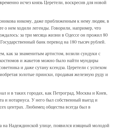
 временно исчез князь Церетели, воскресив для новой
оникова никому, даже приближенным к нему людям, в
те о нем ходили легенды. Говорили, например, что
рждалось: за три месяца жизни в Одессе он прожил 80
 Государственный банк перевод на 180 тысяч рублей.
зем, как за знаменитым артистом, возили сундуки с
 костюмов и жакетов можно было найти мундиры
советника и даже сутану ксендза. Церетели с успехом
иобретая золотые прииски, продавая железную руду и
ал и в таких городах, как Петроград, Москва и Киев,
ата и нотариуса. У него был собственный выезд и
сех центрах. Любимец общества всегда был в
ома на Надеждинской улице, появился изящный молодой