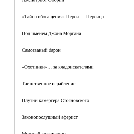
«Тайна обогащения» Перси — Персица
Под именем Джона Моргана
Самозваный барон
«Охотники»… за кладоискателями
Таинственное ограбление
Плутни камергера Стояновского
Законопослушный аферист
Мнимый англичанин