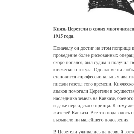
Князь Церетели в своих многочислен
1915 года.
Поначалу он достиг на этом поприще к
проведение более рискованных операци
скоро попался, был судим и получил т
княжеского титула. Однако мечта любы
становится «профессиональным авант
писали газеты того времени. Княжеск
языков помогали Церетели в осуществ
наследника земель на Кавказе, боевог
и даже персидского принца. К тому ж
жителей Кавказа. Все это подавалось 
вызывало ни малейшего подозрения.
В Церетели уживались на первый взгл