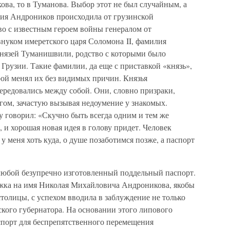
ва, то в Туманова. Выбор этот не был случайным, а
ия Андроников происходила от грузинской
о с известным героем войны генералом от
уком имеретского царя Соломона II, фамилия
нязей Туманишвили, родство с которыми было
 Грузии. Такие фамилии, да еще с приставкой «князь»,
ой менял их без видимых причин. Князья
редовались между собой. Они, словно призраки,
угом, зачастую вызывая недоумение у знакомых.
у говорил: «Скучно быть всегда одним и тем же
 и хорошая новая идея в голову придет. Человек
 у меня хоть куда, о душе позаботимся позже, а паспорт
любой безупречно изготовленный поддельный паспорт.
ижка на имя Николая Михайловича Андроникова, якобы
толицы, с успехом вводила в заблуждение не только
кого губернатора. На основании этого липового
порт для беспрепятственного перемещения