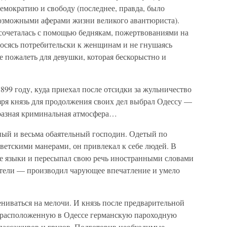
емократию и свободу (последнее, правда, было
озможными аферами жизни великого авантюриста).
сочеталась с помощью беднякам, пожертвованиями на
носясь потребительски к женщинам и не гнушаясь
не пожалеть для девушки, которая бескорыстно и
899 году, куда приехал после отсидки за жульничество
зря князь для продолжения своих дел выбрал Одессу —
бразная криминальная атмосфера…
ный и весьма обаятельный господин. Одетый по
ветскими манерами, он привлекал к себе людей. В
ые языки и пересыпал свою речь иностранными словами
етели — производил чарующее впечатление и умело
ениваться на мелочи. И князь после предварительной
ы расположенную в Одессе германскую пароходную
пассажиров и грузов. Подготовив необходимые