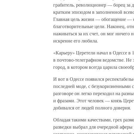
грабитель, революционер — борец за д
кратким эпизодом в заполненной всев
Главная цель жизни — обогащение — 
благотворительные цели. Наконец, от
наживаться за их счет, он мог ничего 
искренне его любила.
«Карьеру» Церетели начал в Одессе в 1
в почтово-телеграфном ведомстве. Не 
город, в котором всегда царила своео
И вот в Одессе появился респектабель
последней моде, с безукоризненными с
разговоре он легко переходил на разн
и фразами. Этот человек — князь Цер
добивался от людей полного доверия.
Обладая такими качествами, грех разм
разведки выбрал для очередной афер
компанию, занимавшуюся перевозкой 