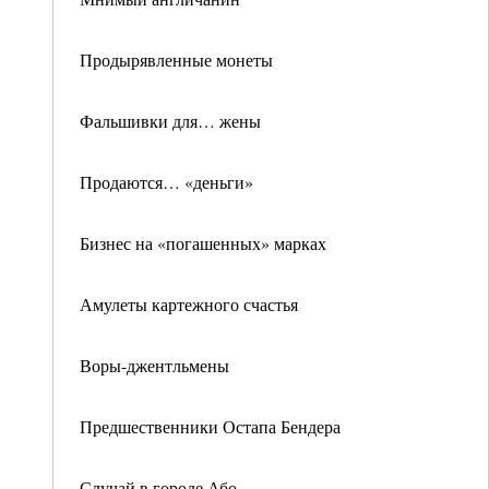
Продырявленные монеты
Фальшивки для… жены
Продаются… «деньги»
Бизнес на «погашенных» марках
Амулеты картежного счастья
Воры-джентльмены
Предшественники Остапа Бендера
Случай в городе Або