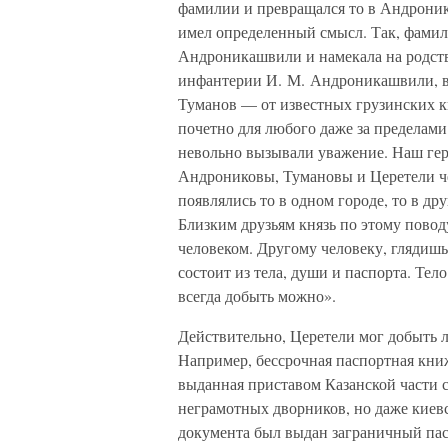
фамилии и превращался то в Андронико
имел определенный смысл. Так, фамил
Андроникашвили и намекала на родств
инфантерии И. М. Андроникашвили, вн
Туманов — от известных грузинских к
почетно для любого даже за пределами
невольно вызывали уважение. Наш гер
Андрониковы, Тумановы и Церетели че
появлялись то в одном городе, то в др
Близким друзьям князь по этому повод
человеком. Другому человеку, глядишь,
состоит из тела, души и паспорта. Тело
всегда добыть можно».
Действительно, Церетели мог добыть 
Например, бессрочная паспортная кн
выданная приставом Казанской части с
неграмотных дворников, но даже киевс
документа был выдан заграничный пас