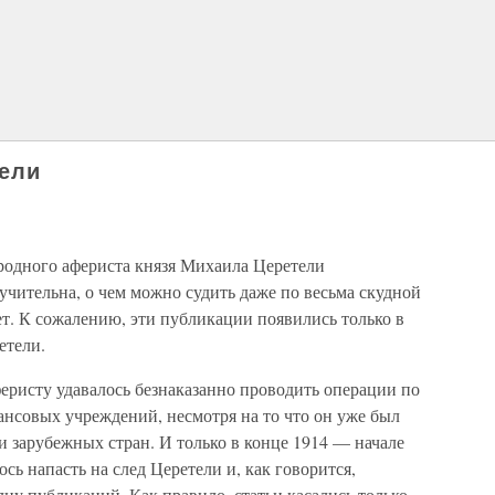
тели
одного афериста князя Михаила Церетели
учительна, о чем можно судить даже по весьма скудной
. К сожалению, эти публикации появились только в
етели.
еристу удавалось безнаказанно проводить операции по
ансовых учреждений, несмотря на то что он уже был
 зарубежных стран. И только в конце 1914 — начале
сь напасть на след Церетели и, как говорится,
олну публикаций. Как правило, статьи касались только