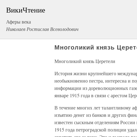
ВикиЧтение
Аферы века
Николаев Ростислав Всеволодович
Многоликий князь Цере
Многоликий князь Церетели
История жизни крупнейшего междунар
необыкновенно пестра, интересна и по
информации из дореволюционных газет
январе 1915 года в связи с арестом Цер
В течение многих лет талантливому аф
изъятию денег из банков и других фин
известен сыскным отделениям России и
1915 года петроградской полиции удало
схватить его за руку. Это и вызвало в