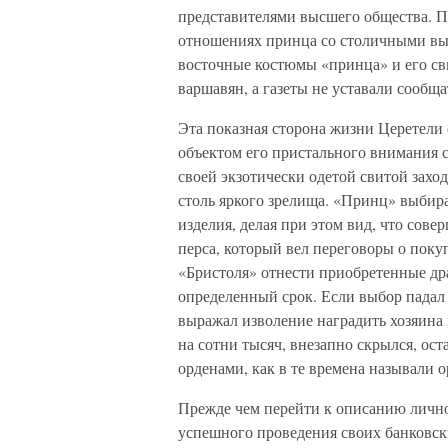
представителями высшего общества. Пр
отношениях принца со столичными вы
восточные костюмы «принца» и его с
варшавян, а газеты не уставали сообща
Эта показная сторона жизни Церетел
объектом его пристального внимания 
своей экзотически одетой свитой заход
столь яркого зрелища. «Принц» выбир
изделия, делая при этом вид, что сове
перса, который вел переговоры о поку
«Бристоля» отнести приобретенные дра
определенный срок. Если выбор падал
выражал изволение наградить хозяина 
на сотни тысяч, внезапно скрылся, ост
орденами, как в те времена называли 
Прежде чем перейти к описанию личной
успешного проведения своих банковск