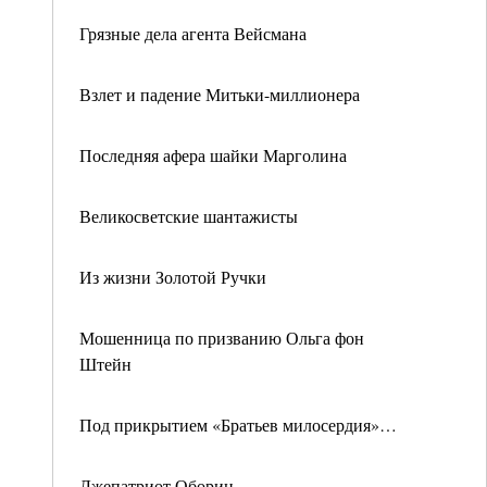
Грязные дела агента Вейсмана
Взлет и падение Митьки-миллионера
Последняя афера шайки Марголина
Великосветские шантажисты
Из жизни Золотой Ручки
Мошенница по призванию Ольга фон
Штейн
Под прикрытием «Братьев милосердия»…
Лжепатриот Оборин