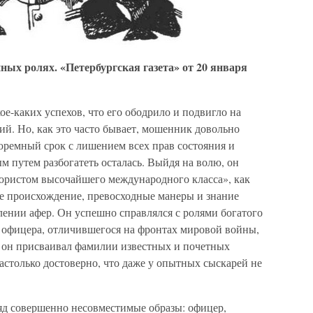
ных ролях. «Петербургская газета» от 20 января
ое-каких успехов, что его ободрило и подвигло на
й. Но, как это часто бывает, мошенник довольно
юремный срок с лишением всех прав состояния и
м путем разбогатеть осталась. Выйдя на волю, он
юристом высочайшего международного класса», как
ое происхождение, превосходные манеры и знание
лении афер. Он успешно справлялся с ролями богатого
о офицера, отличившегося на фронтах мировой войны,
е он присваивал фамилии известных и почетных
настолько достоверно, что даже у опытных сыскарей не
яд совершенно несовместимые образы: офицер,