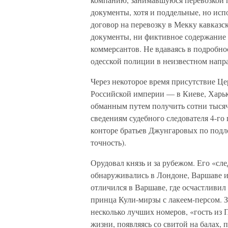
документы, хотя и поддельные, но исп
договор на перевозку в Мекку кавказс
документы, ни фиктивное содержание 
коммерсантов. Не вдаваясь в подробнос
одесской полиции в неизвестном напра
Через некоторое время присутствие Ц
Российской империи — в Киеве, Харько
обманным путем получить сотни тысяч 
сведениям судебного следователя 4-го
конторе братьев Джунгаровых по подло
точность).
Орудовал князь и за рубежом. Его «сл
обнаруживались в Лондоне, Варшаве и
отличился в Варшаве, где осчастливил
принца Кули-мирзы с лакеем-персом. 
несколько лучших номеров, «гость из 
жизни, появляясь со свитой на балах, п