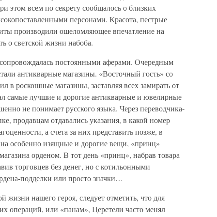
и этом всем по секрету сообщалось о близких
сокопоставленными персонами. Красота, пестрые
виты производили ошеломляющее впечатление на
ть о светской жизни набоба.
и сопровождалась постоянными аферами. Очередным
стали антикварные магазины. «Восточный гость» со
ил в роскошные магазины, заставляя всех замирать от
ал самые лучшие и дорогие антикварные и ювелирные
ршенно не понимает русского языка. Через переводчика-
пке, продавцам отдавались указания, в какой номер
гоценности, а счета за них представить позже, в
 на особенно изящные и дорогие вещи, «принц»
магазина орденом. В тот день «принц», набрав товара
авив торговцев без денег, но с котильонными
ордена-подделки или просто значки…
 жизни нашего героя, следует отметить, что для
их операций, или «панам», Церетели часто менял