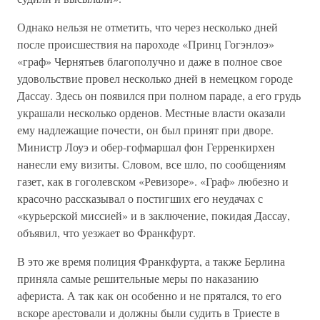
Однако нельзя не отметить, что через несколько дней
после происшествия на пароходе «Принц Гогэнлоэ»
«граф» Чернятьев благополучно и даже в полное свое
удовольствие провел несколько дней в немецком городе
Дассау. Здесь он появился при полном параде, а его грудь
украшали несколько орденов. Местные власти оказали
ему надлежащие почести, он был принят при дворе.
Министр Лоуэ и обер-гофмаршал фон Герренкирхен
нанесли ему визиты. Словом, все шло, по сообщениям
газет, как в гоголевском «Ревизоре». «Граф» любезно и
красочно рассказывал о постигших его неудачах с
«курьерской миссией» и в заключение, покидая Дассау,
объявил, что уезжает во Франкфурт.
В это же время полиция Франкфурта, а также Берлина
приняла самые решительные меры по наказанию
афериста. А так как он особенно и не прятался, то его
вскоре арестовали и должны были судить в Триесте в