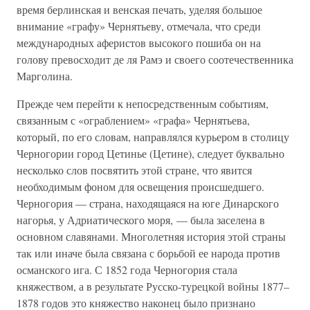
время берлинская и венская печать, уделяя большое
внимание «графу» Чернятьеву, отмечала, что среди
международных аферистов высокого пошиба он на
голову превосходит де ля Рамэ и своего соотечественника
Марголина.
Прежде чем перейти к непосредственным событиям,
связанным с «ограблением» «графа» Чернятьева,
который, по его словам, направлялся курьером в столицу
Черногории город Цетинье (Цетине), следует буквально
несколько слов посвятить этой стране, что явится
необходимым фоном для освещения происшедшего.
Черногория — страна, находящаяся на юге Динарского
нагорья, у Адриатического моря, — была заселена в
основном славянами. Многолетняя история этой страны
так или иначе была связана с борьбой ее народа против
османского ига. С 1852 года Черногория стала
княжеством, а в результате Русско-турецкой войны 1877–
1878 годов это княжество наконец было признано