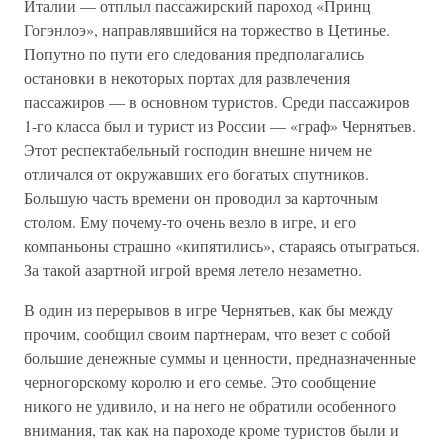
Италии — отплыл пассажирский пароход «Принц
Гогэнлоэ», направлявшийся на торжество в Цетинье.
Попутно по пути его следования предполагались
остановки в некоторых портах для развлечения
пассажиров — в основном туристов. Среди пассажиров
1-го класса был и турист из России — «граф» Чернятьев.
Этот респектабельный господин внешне ничем не
отличался от окружавших его богатых спутников.
Большую часть времени он проводил за карточным
столом. Ему почему-то очень везло в игре, и его
компаньоны страшно «кипятились», стараясь отыграться.
За такой азартной игрой время летело незаметно.
В один из перерывов в игре Чернятьев, как бы между
прочим, сообщил своим партнерам, что везет с собой
большие денежные суммы и ценности, предназначенные
черногорскому королю и его семье. Это сообщение
никого не удивило, и на него не обратили особенного
внимания, так как на пароходе кроме туристов были и