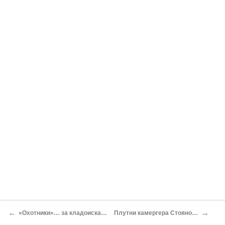
←
→
«Охотники»… за кладоискателями
Плутни камергера Стояновского