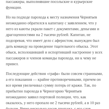
пассажиры, выполнявшие посольские и курьерские
функции.
Но на подходе парохода к месту назначения Чернятьев
неожиданно обратился к капитану с заявлением, что у
него из каюты украли пакет с документами, деньгами и
драгоценностями на 2 тысячи рублей. Капитан, не
подозревая, что имеет дело с аферистом, вынужден был
дать команду на проведение тщательного обыска. Этот
обыск, всполошивший и испортивший настроение у всех
пассажиров и членов команды парохода, ни к чему не
привел.
Последующие действия «графа» были совсем странными,
а его показания — крайне противоречивыми, причем он
все время увеличивал сумму потерь от кражи. Так, по
прибытии парохода в Черногорию Чернятьев
неожиданно заявил портовой полиции, что, как
оказалось, у него пропало не 2 тысячи рублей, а в 10 раз
больше. Через несколько часов пропажа, с его слов,