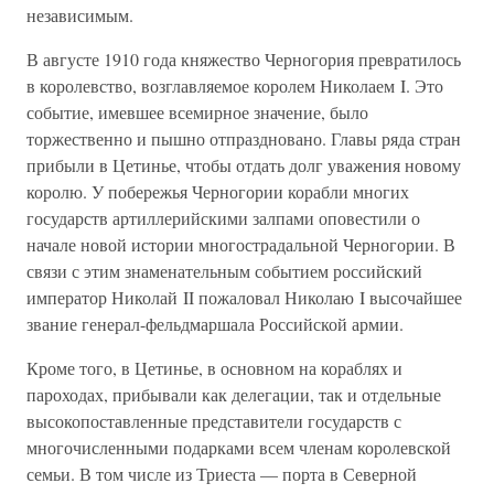
независимым.
В августе 1910 года княжество Черногория превратилось
в королевство, возглавляемое королем Николаем I. Это
событие, имевшее всемирное значение, было
торжественно и пышно отпраздновано. Главы ряда стран
прибыли в Цетинье, чтобы отдать долг уважения новому
королю. У побережья Черногории корабли многих
государств артиллерийскими залпами оповестили о
начале новой истории многострадальной Черногории. В
связи с этим знаменательным событием российский
император Николай II пожаловал Николаю I высочайшее
звание генерал-фельдмаршала Российской армии.
Кроме того, в Цетинье, в основном на кораблях и
пароходах, прибывали как делегации, так и отдельные
высокопоставленные представители государств с
многочисленными подарками всем членам королевской
семьи. В том числе из Триеста — порта в Северной