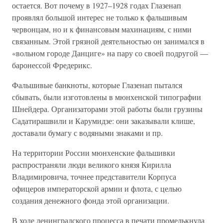
остается. Вот почему в 1927–1928 годах Глазенап
проявлял большой интерес не только к фальшивым
червонцам, но и к финансовым махинациям, с ними
связанным. Этой грязной деятельностью он занимался в
«вольном городе Данциге» на пару со своей подругой —
баронессой Фредерикс.
Фальшивые банкноты, которые Глазенап пытался
сбывать, были изготовлены в мюнхенской типографии
Шнейдера. Организаторами этой работы были грузины
Садатирашвили и Карумидзе: они заказывали клише,
доставали бумагу с водяными знаками и пр.
На территории России мюнхенские фальшивки
распространяли люди великого князя Кирилла
Владимировича, точнее представители Корпуса
офицеров императорской армии и флота, с целью
создания денежного фонда этой организации.
В ходе ленинградского процесса в печати промелькнула