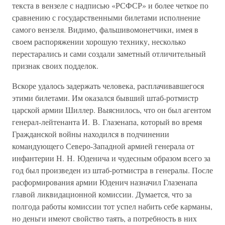
текста в вензеле с надписью «РСФСР» и более четкое по
сравнению с государственными билетами исполнение
самого вензеля. Видимо, фальшивомонетчики, имея в
своем распоряжении хорошую технику, несколько
перестарались и сами создали заметный отличительный
признак своих подделок.
Вскоре удалось задержать человека, расплачивавшегося
этими билетами. Им оказался бывший штаб-ротмистр
царской армии Шиллер. Выяснилось, что он был агентом
генерал-лейтенанта И. В. Глазенапа, который во время
Гражданской войны находился в подчинении
командующего Северо-Западной армией генерала от
инфантерии Н. Н. Юденича и чудесным образом всего за
год был произведен из штаб-ротмистра в генералы. После
расформирования армии Юденич назначил Глазенапа
главой ликвидационной комиссии. Думается, что за
полгода работы комиссии тот успел набить себе карманы,
но деньги имеют свойство таять, а потребность в них