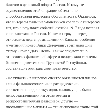
билетов в денежный оборот России. К тому же
осуществлению этой операции объективно
способствовали некоторые обстоятельства. Оказалось,
что интересы фальшивомонетчиков совпали с интересам
тех, кто в результате событий октября 1917 года потерял
свои капиталы в России. К ним в первую очередь
относились нефтепромышленники Кавказа, особенно
мультимиллионер Генри Детерлинг, возглавлявший
фирму «Ройал Датч Шелл». Так же сочувственно
отнеслись к финансовой aфepe и поддержали ее члены
бывшего правительства Грузинской Республики,
составившие эмигрантское правительство.
«Должности» в широком спектре обязанностей членов
клана фальшивомонетчиков распределялись
соответственно достатку: одни, малоимущие, были
непосредственными изготовителями и
распространителями фальшивок, другие —
промышленные магнаты — финансировали этапы этой