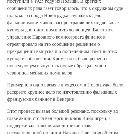
поступили в 1925 году из Польши. В кратких
сообщениях ряда газет говорилось, что в окружном суде
польского города Новогрудка слушалось дело
фальшивомонетчиков, распространявших поддельные
купюры достоинством в пять червонцев. Валютное
управление Народного комиссариата финансов
отреагировало на это сообщение решением о
прекращении выпуска и о постепенном изъятии этих
купюр из обращения. Кроме того, было решено в
последующем выпустить новые образцы купюр
червонцев меньших номиналов.
Примерно в одно время с процессом в Новогрудке было
раскрыто крупное дело по изготовлению фальшивых
французских банкнот в Венгрии.
Этот процесс вызвал большой резонанс, поскольку во
главе акции стоял венгерский князь Виндшгрец, a
поддерживал фальшивомонетчиков глава
государственной полиции Натоши. Сведения об этом